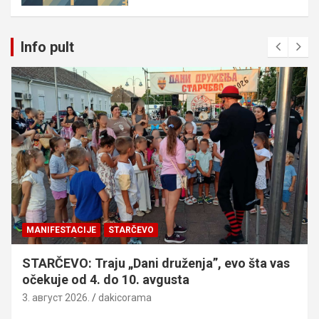
Info pult
MANIFESTACIJE
STARČEVO
STARČEVO: Traju „Dani druženja”, evo šta vas
očekuje od 4. do 10. avgusta
3. август 2026.
dakicorama