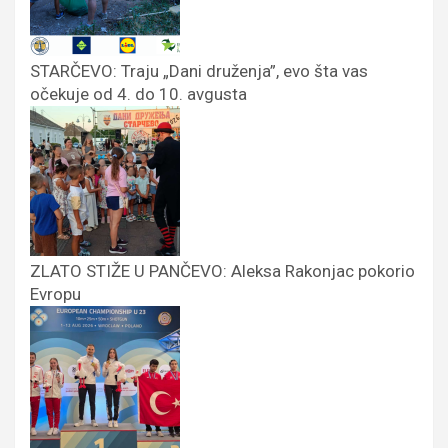
STARČEVO: Traju „Dani druženja”, evo šta vas
očekuje od 4. do 10. avgusta
ZLATO STIŽE U PANČEVO: Aleksa Rakonjac pokorio
Evropu