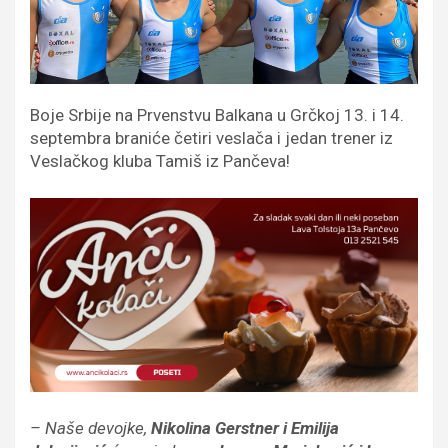
Boje Srbije na Prvenstvu Balkana u Grčkoj 13. i 14.
septembra braniće četiri veslača i jedan trener iz
Veslačkog kluba Tamiš iz Pančeva!
– Naše devojke,
Nikolina Gerstner i Emilija