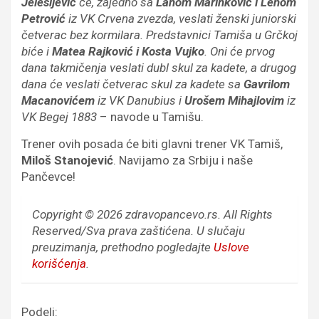
Jelesijević
će, zajedno sa
Lanom Marinković i Lenom
Petrović
iz VK Crvena zvezda, veslati ženski juniorski
četverac bez kormilara. Predstavnici Tamiša u Grčkoj
biće i
Matea Rajković i Kosta Vujko
. Oni će prvog
dana takmičenja veslati dubl skul za kadete, a drugog
dana će veslati četverac skul za kadete sa
Gavrilom
Macanovićem
iz VK Danubius i
Urošem Mihajlovim
iz
VK Begej 1883
– navode u Tamišu.
Trener ovih posada će biti glavni trener VK Tamiš,
Miloš Stanojević
. Navijamo za Srbiju i naše
Pančevce!
Copyright © 2026 zdravopancevo.rs. All Rights
Reserved/Sva prava zaštićena.
U slučaju
preuzimanja, prethodno pogledajte
Uslove
korišćenja
.
Podeli: