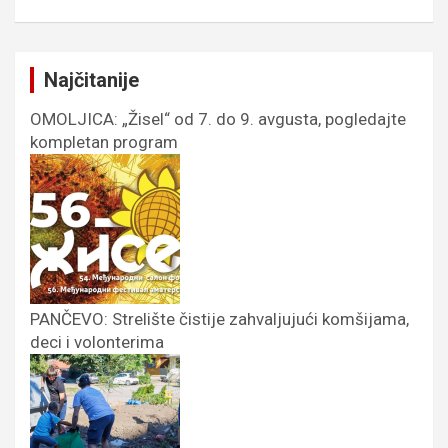
Najčitanije
OMOLJICA: „Žisel“ od 7. do 9. avgusta, pogledajte
kompletan program
PANČEVO: Strelište čistije zahvaljujući komšijama,
deci i volonterima