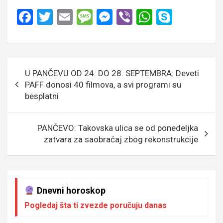
F
T
E
M
M
Vi
W
S
a
wi
m
es
es
b
h
ky
ce
tt
ail
s
se
er
at
p
b
er
a
n
s
e
Кретање
U PANČEVU OD 24. DO 28. SEPTEMBRA: Deveti
o
g
g
A
чланка
PAFF donosi 40 filmova, a svi programi su
o
e
er
p
besplatni
k
p
PANČEVO: Takovska ulica se od ponedeljka
zatvara za saobraćaj zbog rekonstrukcije
Dnevni horoskop
Pogledaj šta ti zvezde poručuju danas