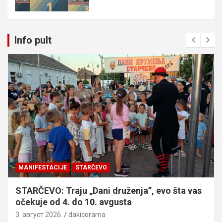
Info pult
MANIFESTACIJE
STARČEVO
STARČEVO: Traju „Dani druženja”, evo šta vas
očekuje od 4. do 10. avgusta
3. август 2026.
dakicorama