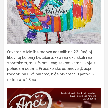
Otvaranje izložbe radova nastalih na 23. Dečjoj
likovnoj koloniji Divčibare, kao i na eko školi i na
sportskom, muzičkom i engleskom kampu koje su
pohađala deca iz Predškolske ustanove „Dečja
radost” na Divčibarama, biće otvorena u petak, 6.
oktobra, u 18 sati.