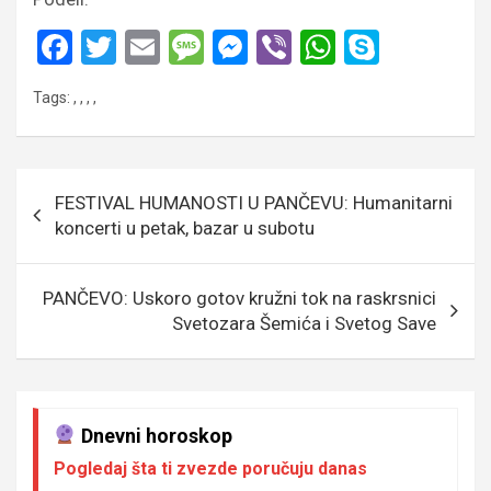
F
T
E
M
M
Vi
W
S
a
wi
m
es
es
b
h
ky
Tags:
,
,
,
,
ce
tt
ail
s
se
er
at
p
b
er
a
n
s
e
o
g
g
A
Кретање
FESTIVAL HUMANOSTI U PANČEVU: Humanitarni
o
e
er
p
чланка
koncerti u petak, bazar u subotu
k
p
PANČEVO: Uskoro gotov kružni tok na raskrsnici
Svetozara Šemića i Svetog Save
Dnevni horoskop
Pogledaj šta ti zvezde poručuju danas