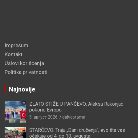
Impresum
Kontakt
Uslovi korišćenja
Politika privatnosti
Najnovije
ZLATO STIŽE U PANČEVO: Aleksa Rakonjac
pokorio Evropu
5. август 2026.
dakicorama
STARČEVO: Traju „Dani druženja”, evo šta vas
očekuje od 4. do 10. avgusta