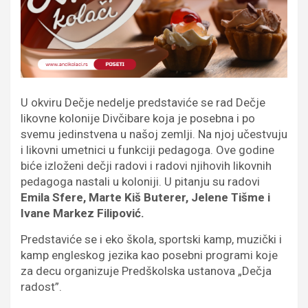
U okviru Dečje nedelje predstaviće se rad Dečje
likovne kolonije Divčibare koja je posebna i po
svemu jedinstvena u našoj zemlji. Na njoj učestvuju
i likovni umetnici u funkciji pedagoga. Ove godine
biće izloženi dečji radovi i radovi njihovih likovnih
pedagoga nastali u koloniji. U pitanju su radovi
Emila Sfere, Marte Kiš Buterer, Jelene Tišme i
Ivane Markez Filipović.
Predstaviće se i eko škola, sportski kamp, muzički i
kamp engleskog jezika kao posebni programi koje
za decu organizuje Predškolska ustanova „Dečja
radost”.