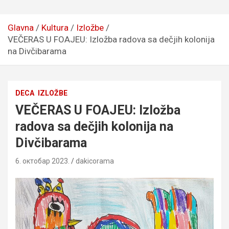
Glavna
Kultura
Izložbe
VEČERAS U FOAJEU: Izložba radova sa dečjih kolonija
na Divčibarama
DECA
IZLOŽBE
VEČERAS U FOAJEU: Izložba
radova sa dečjih kolonija na
Divčibarama
6. октобар 2023.
dakicorama