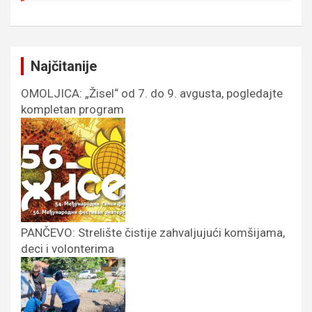
Najčitanije
OMOLJICA: „Žisel“ od 7. do 9. avgusta, pogledajte
kompletan program
PANČEVO: Strelište čistije zahvaljujući komšijama,
deci i volonterima