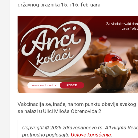
državnog praznika 15. i 16. februara.
Vakcinacija se, inače, na tom punktu obavlja svakog 
se nalazi u Ulici Miloša Obrenovića 2.
Copyright © 2026 zdravopancevo.rs. All Rights Res
prethodno pogledajte
Uslove korišćenja
.