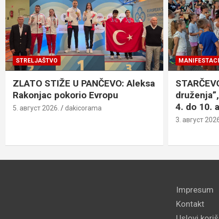
STRELJAŠTVO
MANIFESTACI
ZLATO STIŽE U PANČEVO: Aleksa
STARČEVO:
Rakonjac pokorio Evropu
druženja”,
4. do 10. 
5. август 2026.
dakicorama
3. август 2026
Impresum
Kontakt
Uslovi kori