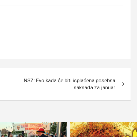
NSZ: Evo kada će biti isplaćena posebna
naknada za januar