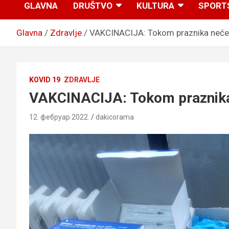
GLAVNA
DRUŠTVO
KULTURA
SPORT
Glavna
Zdravlje
VAKCINACIJA: Tokom praznika neće r
KOVID 19
ZDRAVLJE
VAKCINACIJA: Tokom praznika 
12. фебруар 2022.
dakicorama