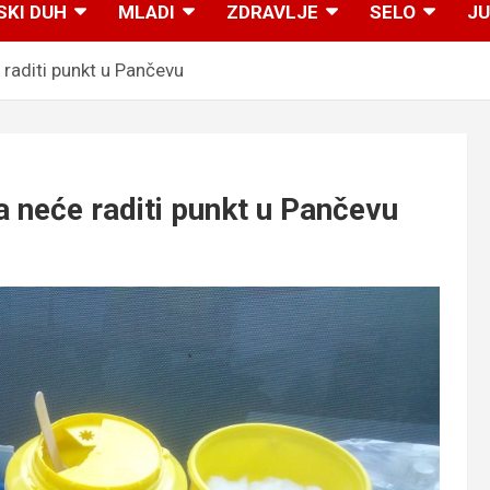
SKI DUH
MLADI
ZDRAVLJE
SELO
JU
aditi punkt u Pančevu
neće raditi punkt u Pančevu