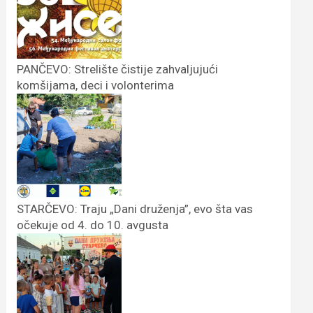
PANČEVO: Strelište čistije zahvaljujući
komšijama, deci i volonterima
STARČEVO: Traju „Dani druženja”, evo šta vas
očekuje od 4. do 10. avgusta