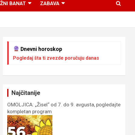
ŽNI BANAT
ZABAVA
Dnevni horoskop
Pogledaj šta ti zvezde poručuju danas
Najčitanije
OMOLJICA: „Žisel“ od 7. do 9. avgusta, pogledajte
kompletan program