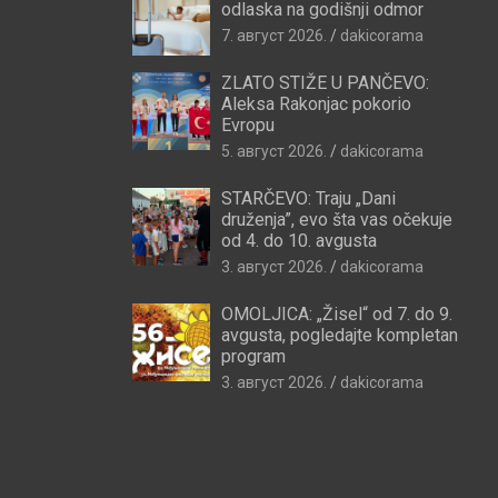
odlaska na godišnji odmor
7. август 2026.
dakicorama
ZLATO STIŽE U PANČEVO:
Aleksa Rakonjac pokorio
Evropu
5. август 2026.
dakicorama
STARČEVO: Traju „Dani
druženja”, evo šta vas očekuje
od 4. do 10. avgusta
3. август 2026.
dakicorama
OMOLJICA: „Žisel“ od 7. do 9.
avgusta, pogledajte kompletan
program
3. август 2026.
dakicorama