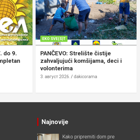
EKO SVE(S)T
. do 9.
PANČEVO: Strelište čistije
ompletan
zahvaljujući komšijama, deci i
volonterima
3. август 2026.
dakicorama
Najnovije
Kako pripremiti dom pre