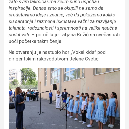
zato svim takmičarima želim puno uspeha i
inspiracije. Danas smo se okupili ne samo da
predstavimo ideje i znanje, već da pokažemo koliko
su saradnja i razmena iskustava važni za razvijanje
talenata, radoznalosti i spremnosti na velike naučne
poduhvate
– poručila je Tatjana Božić na svečanosti
uoči početka takmičenja.
Na otvaranju je nastupio hor „Vokal kids” pod
dirigentskim rukovodstvom Jelene Cvetić.