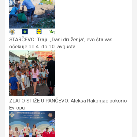
STARČEVO: Traju „Dani druženja”, evo šta vas
očekuje od 4. do 10. avgusta
ZLATO STIŽE U PANČEVO: Aleksa Rakonjac pokorio
Evropu