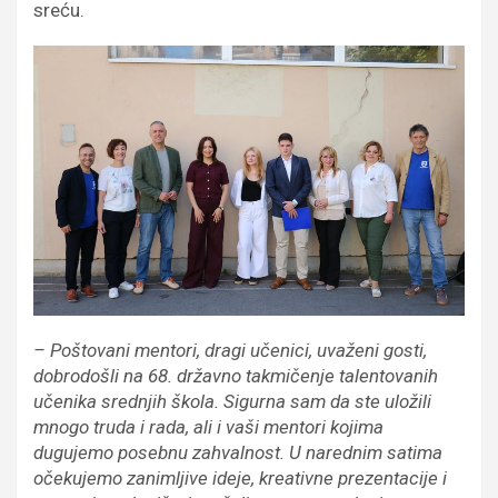
sreću.
– Poštovani mentori, dragi učenici, uvaženi gosti,
dobrodošli na 68. državno takmičenje talentovanih
učenika srednjih škola. Sigurna sam da ste uložili
mnogo truda i rada, ali i vaši mentori kojima
dugujemo posebnu zahvalnost. U narednim satima
očekujemo zanimljive ideje, kreativne prezentacije i