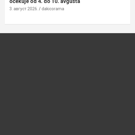
očekuje od 4. do 10. avgusta
3. август 2026.
dakicorama