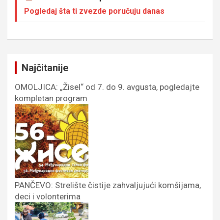
Pogledaj šta ti zvezde poručuju danas
Najčitanije
OMOLJICA: „Žisel“ od 7. do 9. avgusta, pogledajte
kompletan program
PANČEVO: Strelište čistije zahvaljujući komšijama,
deci i volonterima