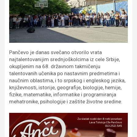
Pančevo je danas svečano otvorilo vrata
najtalentovanijim srednjoškolcima iz cele Srbije,
okupljenim na 68. državnom takmičenju
talentovanih učenika po nastavnim predmetima i
naučnim oblastima, i to srpskog i engleskog jezika,
književnosti, istorije, geografije, biologije, hemije,
fizike, matematike, informatike i programiranja
mehatronike, psihologije i zaštite životne sredine.