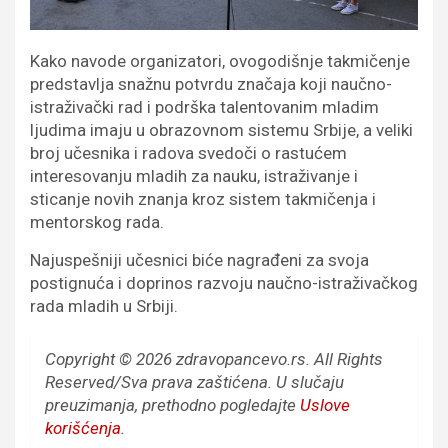
Kako navode organizatori, ovogodišnje takmičenje
predstavlja snažnu potvrdu značaja koji naučno-
istraživački rad i podrška talentovanim mladim
ljudima imaju u obrazovnom sistemu Srbije, a veliki
broj učesnika i radova svedoči o rastućem
interesovanju mladih za nauku, istraživanje i
sticanje novih znanja kroz sistem takmičenja i
mentorskog rada.
Najuspešniji učesnici biće nagrađeni za svoja
postignuća i doprinos razvoju naučno-istraživačkog
rada mladih u Srbiji.
Copyright © 2026 zdravopancevo.rs. All Rights
Reserved/Sva prava zaštićena.
U slučaju
preuzimanja, prethodno pogledajte
Uslove
korišćenja
.