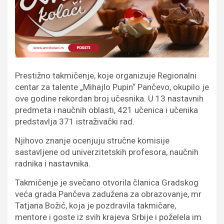
Prestižno takmičenje, koje organizuje Regionalni
centar za talente „Mihajlo Pupin“ Pančevo, okupilo je
ove godine rekordan broj učesnika. U 13 nastavnih
predmeta i naučnih oblasti, 421 učenica i učenika
predstavlja 371 istraživački rad.
Njihovo znanje ocenjuju stručne komisije
sastavljene od univerzitetskih profesora, naučnih
radnika i nastavnika.
Takmičenje je svečano otvorila članica Gradskog
veća grada Pančeva zadužena za obrazovanje, mr
Tatjana Božić, koja je pozdravila takmičare,
mentore i goste iz svih krajeva Srbije i poželela im