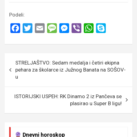
Podeli:
F
T
E
M
M
Vi
W
S
a
wi
m
es
es
b
h
ky
ce
tt
ail
s
se
er
at
p
b
er
a
n
s
e
Кретање
STRELJAŠTVO: Sedam medalja i četiri ekipna
o
g
g
A
чланка
pehara za školarce iz Južnog Banata na SOŠOV-
o
e
er
p
u
k
p
ISTORIJSKI USPEH: RK Dinamo 2 iz Pančeva se
plasirao u Super B ligu!
Dnevni horoskop