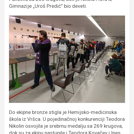
Gimnazije „Uroš Predić” bio deveti.
Do ekipne bronze stigla je Hemijsko-medicinska
škola iz Vršca. U pojedinačnoj konkurenciji Teodora
Nikolin osvojila je srebrnu medalju sa 269 krugova,
dok su za ekipu nastupile i Teodora Kovačev i Ines