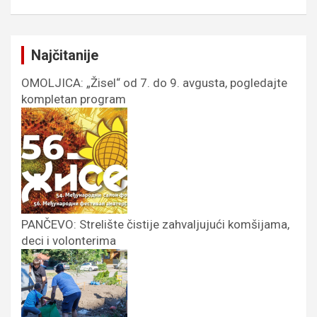
Najčitanije
OMOLJICA: „Žisel“ od 7. do 9. avgusta, pogledajte
kompletan program
PANČEVO: Strelište čistije zahvaljujući komšijama,
deci i volonterima