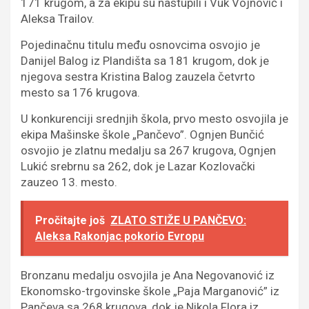
171 krugom, a za ekipu su nastupili i Vuk Vojnović i
Aleksa Trailov.
Pojedinačnu titulu među osnovcima osvojio je
Danijel Balog iz Plandišta sa 181 krugom, dok je
njegova sestra Kristina Balog zauzela četvrto
mesto sa 176 krugova.
U konkurenciji srednjih škola, prvo mesto osvojila je
ekipa Mašinske škole „Pančevo”. Ognjen Bunčić
osvojio je zlatnu medalju sa 267 krugova, Ognjen
Lukić srebrnu sa 262, dok je Lazar Kozlovački
zauzeo 13. mesto.
Pročitajte još
ZLATO STIŽE U PANČEVO:
Aleksa Rakonjac pokorio Evropu
Bronzanu medalju osvojila je Ana Negovanović iz
Ekonomsko-trgovinske škole „Paja Marganović” iz
Pančeva sa 268 krugova, dok je Nikola Flora iz