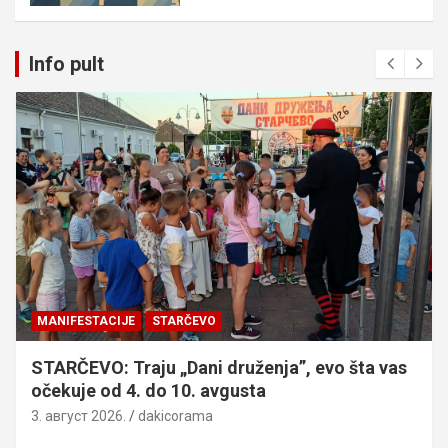
Info pult
MANIFESTACIJE
STARČEVO
STARČEVO: Traju „Dani druženja”, evo šta vas
očekuje od 4. do 10. avgusta
3. август 2026.
dakicorama