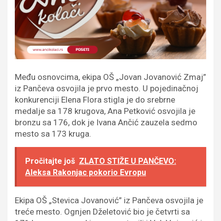
Među osnovcima, ekipa OŠ „Jovan Jovanović Zmaj”
iz Pančeva osvojila je prvo mesto. U pojedinačnoj
konkurenciji Elena Flora stigla je do srebrne
medalje sa 178 krugova, Ana Petković osvojila je
bronzu sa 176, dok je Ivana Ančić zauzela sedmo
mesto sa 173 kruga.
Pročitajte još
ZLATO STIŽE U PANČEVO:
Aleksa Rakonjac pokorio Evropu
Ekipa OŠ „Stevica Jovanović” iz Pančeva osvojila je
treće mesto. Ognjen Dželetović bio je četvrti sa