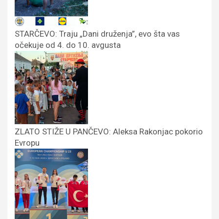
STARČEVO: Traju „Dani druženja”, evo šta vas
očekuje od 4. do 10. avgusta
ZLATO STIŽE U PANČEVO: Aleksa Rakonjac pokorio
Evropu