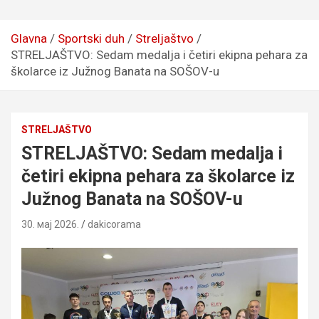
Glavna
Sportski duh
Streljaštvo
STRELJAŠTVO: Sedam medalja i četiri ekipna pehara za
školarce iz Južnog Banata na SOŠOV-u
STRELJAŠTVO
STRELJAŠTVO: Sedam medalja i
četiri ekipna pehara za školarce iz
Južnog Banata na SOŠOV-u
30. мај 2026.
dakicorama