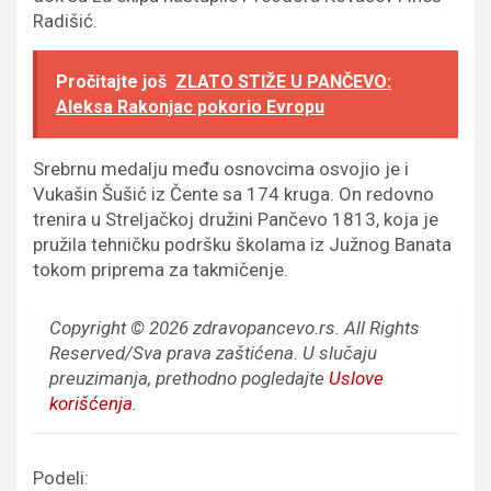
Radišić.
Pročitajte još
ZLATO STIŽE U PANČEVO:
Aleksa Rakonjac pokorio Evropu
Srebrnu medalju među osnovcima osvojio je i
Vukašin Šušić iz Čente sa 174 kruga. On redovno
trenira u Streljačkoj družini Pančevo 1813, koja je
pružila tehničku podršku školama iz Južnog Banata
tokom priprema za takmičenje.
Copyright © 2026 zdravopancevo.rs. All Rights
Reserved/Sva prava zaštićena.
U slučaju
preuzimanja, prethodno pogledajte
Uslove
korišćenja
.
Podeli: