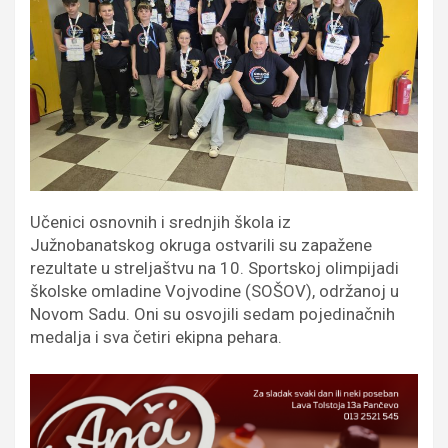
Učenici osnovnih i srednjih škola iz
Južnobanatskog okruga ostvarili su zapažene
rezultate u streljaštvu na 10. Sportskoj olimpijadi
školske omladine Vojvodine (SOŠOV), održanoj u
Novom Sadu. Oni su osvojili sedam pojedinačnih
medalja i sva četiri ekipna pehara.