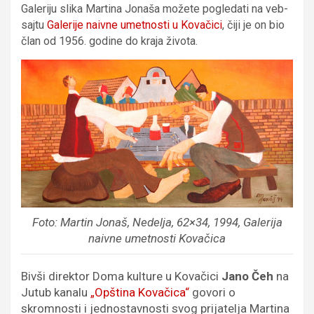
Galeriju slika Martina Jonaša možete pogledati na veb-
sajtu
Galerije naivne umetnosti u Kovačici
, čiji je on bio
član od 1956. godine do kraja života.
Foto: Martin Jonaš, Nedelja, 62×34, 1994, Galerija
naivne umetnosti Kovačica
Bivši direktor Doma kulture u Kovačici
Jano Čeh
na
Jutub kanalu
„Opština Kovačica“
govori o
skromnosti i jednostavnosti svog prijatelja Martina