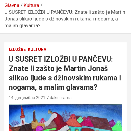
Glavna
Kultura
U SUSRET IZLOŽBI U PANČEVU: Znate li zašto je Martin
Jonaš slikao ljude s džinovskim rukama i nogama, a
malim glavama?
IZLOŽBE
KULTURA
U SUSRET IZLOŽBI U PANČEVU:
Znate li zašto je Martin Jonaš
slikao ljude s džinovskim rukama i
nogama, a malim glavama?
14. децембар 2021.
dakicorama