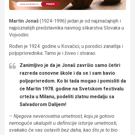
Martin Jonaš
(1924-1996) jedan je od najznačajnijih i
najpoznatijih predstavnika naivnog slikarstva Slovaka u
Vojvodini.
Rođen je 1924. godine u Кovačici, u porodici zanatlija i
poljoprivrednika. Tamo je i živeo i stvarao.
Zanimljivo je da je Jonaš završio samo četiri
razreda osnovne škole i da se i sam bavio
poljoprivredom. Ko bi tada mogao i pomisliti da
će Martin 1978. godine na Svetskom festivalu
crteža u Milanu, podeliti zlatnu medalju sa
Salvadorom Dalijem!
– Njegova neverovatna umetnost, koju je gotovo
nemoguće ukalupiti u definicije istorije umetnosti,
svakako će vas ostaviti bez daha, kao što je to bio