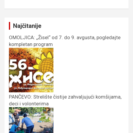
Najčitanije
OMOLJICA: „Žisel“ od 7. do 9. avgusta, pogledajte
kompletan program
PANČEVO: Strelište čistije zahvaljujući komšijama,
deci i volonterima