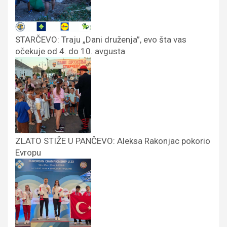
STARČEVO: Traju „Dani druženja”, evo šta vas
očekuje od 4. do 10. avgusta
ZLATO STIŽE U PANČEVO: Aleksa Rakonjac pokorio
Evropu