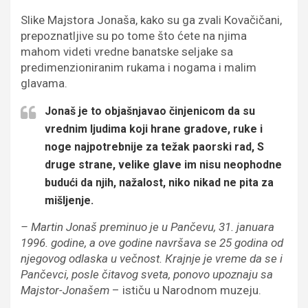
Slike Majstora Jonaša, kako su ga zvali Кovačičani,
prepoznatljive su po tome što ćete na njima
mahom videti vredne banatske seljake sa
predimenzioniranim rukama i nogama i malim
glavama.
Jonaš je to objašnjavao činjenicom da su
vrednim ljudima koji hrane gradove, ruke i
noge najpotrebnije za težak paorski rad, S
druge strane, velike glave im nisu neophodne
budući da njih, nažalost, niko nikad ne pita za
mišljenje.
– Martin Jonaš preminuo je u Pančevu, 31. januara
1996. godine, a ove godine navršava se 25 godina od
njegovog odlaska u večnost. Кrajnje je vreme da se i
Pančevci, posle čitavog sveta, ponovo upoznaju sa
Majstor-Jonašem
– ističu u Narodnom muzeju.