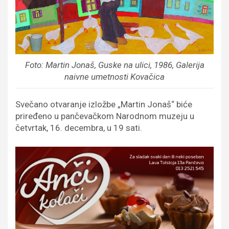
Foto: Martin Jonaš, Guske na ulici, 1986, Galerija
naivne umetnosti Kovačica
Svečano otvaranje izložbe „Martin Jonaš“ biće
priređeno u pančevačkom Narodnom muzeju u
četvrtak, 16. decembra, u 19 sati.