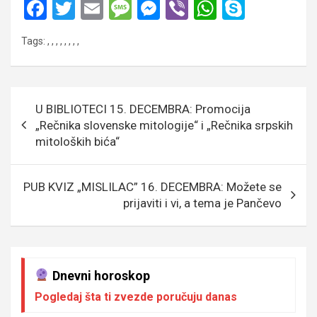
F
T
E
M
M
Vi
W
S
a
wi
m
es
es
b
h
ky
Tags:
,
,
,
,
,
,
,
,
ce
tt
ail
s
se
er
at
p
b
er
a
n
s
e
o
g
g
A
Кретање
U BIBLIOTECI 15. DECEMBRA: Promocija
o
e
er
p
чланка
„Rečnika slovenske mitologije“ i „Rečnika srpskih
k
p
mitoloških bića“
PUB KVIZ „MISLILAC” 16. DECEMBRA: Možete se
prijaviti i vi, a tema je Pančevo
Dnevni horoskop
Pogledaj šta ti zvezde poručuju danas