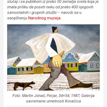
slučaj i sa publikom iz preko 50 zemalja sveta koja je
imala priliku da poseti neku od preko 400 njegovih
samostalnih i grupnih izložbi
– navodi se u
saopštenju
Narodnog muzeja
.
Foto: Martin Jonaš, Perjar, 34×54, 1987, Galerija
savremene umetnosti Kovačica