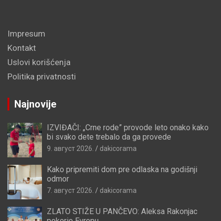
Impresum
Kontakt
Uslovi korišćenja
Politika privatnosti
Najnovije
IZVIĐAČI: „Crne rode” provode leto onako kako
bi svako dete trebalo da ga provede
9. август 2026.
dakicorama
Kako pripremiti dom pre odlaska na godišnji
odmor
7. август 2026.
dakicorama
ZLATO STIŽE U PANČEVO: Aleksa Rakonjac
pokorio Evropu