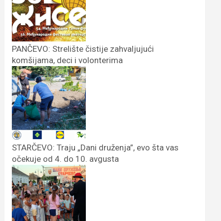
PANČEVO: Strelište čistije zahvaljujući
komšijama, deci i volonterima
STARČEVO: Traju „Dani druženja”, evo šta vas
očekuje od 4. do 10. avgusta