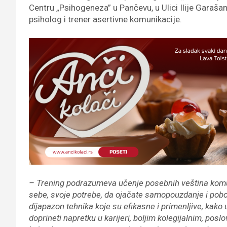
Centru „Psihogeneza” u Pančevu, u Ulici Ilije Garašan
psiholog i trener asertivne komunikacije.
– Trening podrazumeva učenje posebnih veština komu
sebe, svoje potrebe, da ojačate samopouzdanje i pobo
dijapazon tehnika koje su efikasne i primenljive, kak
doprineti napretku u karijeri, boljim kolegijalnim, pos