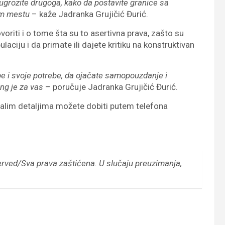
ugrozite drugoga, kako da postavite granice sa
om mestu
– kaže Jadranka Grujičić Đurić.
iti i o tome šta su to asertivna prava, zašto su
laciju i da primate ili dajete kritiku na konstruktivan
e i svoje potrebe, da ojačate samopouzdanje i
ing je za vas
– poručuje Jadranka Grujičić Đurić.
talim detaljima možete dobiti putem telefona
erved/Sva prava zaštićena.
U slučaju preuzimanja,