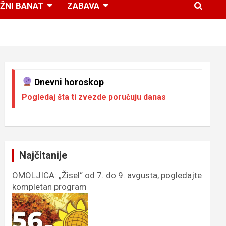
ŽNI BANAT
ZABAVA
Dnevni horoskop
Pogledaj šta ti zvezde poručuju danas
Najčitanije
OMOLJICA: „Žisel“ od 7. do 9. avgusta, pogledajte
kompletan program