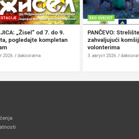
JE
EKO SVE(S)T
„Žisel“ od 7. do 9.
PANČEVO: Strelište čist
pogledajte kompletan
zahvaljujući komšijama,
volonterima
.
dakicorama
3. август 2026.
dakicorama
šćenja
vatnosti