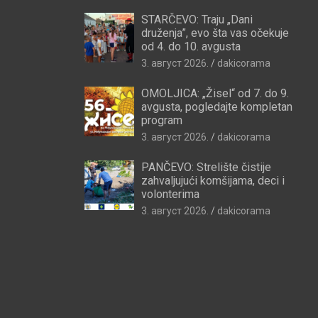
STARČEVO: Traju „Dani
druženja”, evo šta vas očekuje
od 4. do 10. avgusta
3. август 2026.
dakicorama
OMOLJICA: „Žisel“ od 7. do 9.
avgusta, pogledajte kompletan
program
3. август 2026.
dakicorama
PANČEVO: Strelište čistije
zahvaljujući komšijama, deci i
volonterima
3. август 2026.
dakicorama