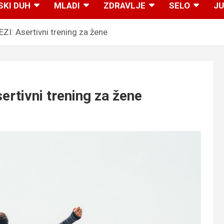
SKI DUH
MLADI
ZDRAVLJE
SELO
JU
: Asertivni trening za žene
tivni trening za žene