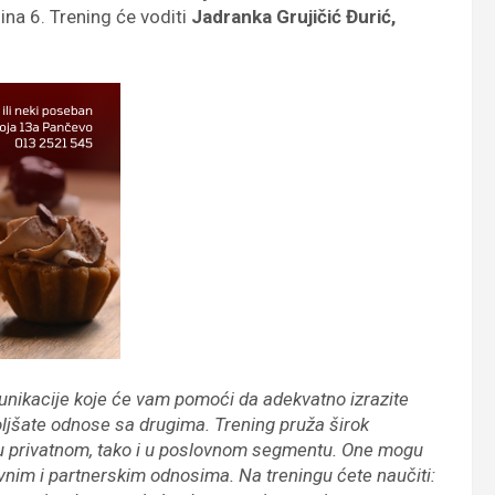
ina 6. Trening će voditi
Jadranka Grujičić Đurić,
nikacije koje će vam pomoći da adekvatno izrazite
ljšate odnose sa drugima. Trening pruža širok
o u privatnom, tako i u poslovnom segmentu. One mogu
lovnim i partnerskim odnosima. Na treningu ćete naučiti: