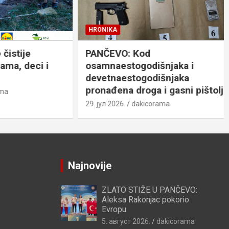
HRONIKA
ije
PANČEVO: Kod
 deci i
osamnaestogodišnjaka i
devetnaestogodišnjaka
pronađena droga i gasni pištolj
29. јул 2026.
dakicorama
Najnovije
ZLATO STIŽE U PANČEVO:
Aleksa Rakonjac pokorio
Evropu
5. август 2026.
dakicorama