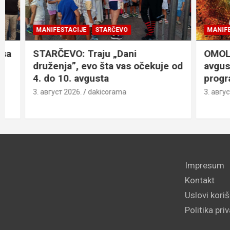
MANIFESTACIJE
STARČEVO
MANIFESTACI
STARČEVO: Traju „Dani
OMOLJICA: 
druženja”, evo šta vas očekuje od
avgusta, 
4. do 10. avgusta
program
3. август 2026.
dakicorama
3. август 2026
Impresum
Kontakt
Uslovi kori
Politika pri