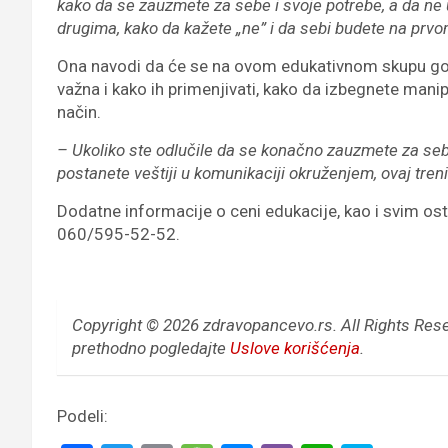
kako da se zauzmete za sebe i svoje potrebe, a da ne 
drugima, kako da kažete „ne” i da sebi budete na prv
Ona navodi da će se na ovom edukativnom skupu govor
važna i kako ih primenjivati, kako da izbegnete manipu
način.
– Ukoliko ste odlučile da se konačno zauzmete za seb
postanete veštiji u komunikaciji okruženjem, ovaj tren
Dodatne informacije o ceni edukacije, kao i svim os
060/595-52-52.
Copyright © 2026 zdravopancevo.rs. All Rights Res
prethodno pogledajte
Uslove korišćenja
.
Podeli: