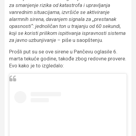
za smanjenje rizika od katastrofa i upravljanja
vanrednim situacijama, izvršiće se aktiviranje
alarmnih sirena, davanjem signala za „prestanak
opasnosti“: jednoličan ton u trajanju od 60 sekundi,
koji se koristi prilikom ispitivanja ispravnosti sistema
za javno uzbunjivanje
– piše u saopštenju.
Prošli put su se ove sirene u Pančevu oglasile 6.
marta tekuće godine, takođe zbog redovne provere.
Evo kako je to izgledalo: