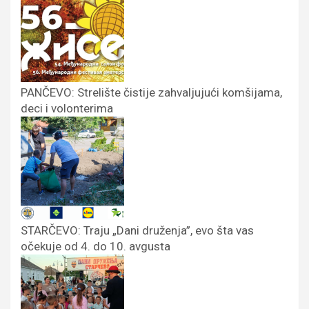
PANČEVO: Strelište čistije zahvaljujući komšijama,
deci i volonterima
STARČEVO: Traju „Dani druženja”, evo šta vas
očekuje od 4. do 10. avgusta