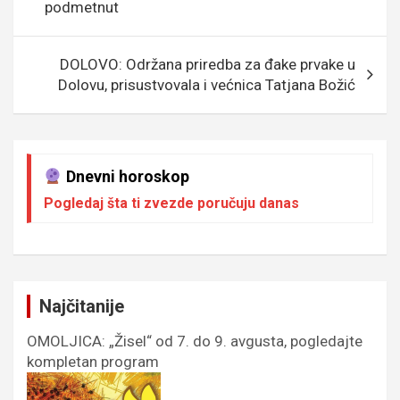
k
p
podmetnut
DOLOVO: Održana priredba za đake prvake u
Dolovu, prisustvovala i većnica Tatjana Božić
Dnevni horoskop
Pogledaj šta ti zvezde poručuju danas
Najčitanije
OMOLJICA: „Žisel“ od 7. do 9. avgusta, pogledajte
kompletan program