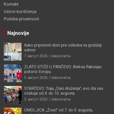
Kontakt
Uslovi korišćenja
Politika privatnosti
Najnovije
Kako pripremiti dom pre odlaska na godišnji
odmor
7. август 2026.
dakicorama
ZLATO STIŽE U PANČEVO: Aleksa Rakonjac
pokorio Evropu
5. август 2026.
dakicorama
STARČEVO: Traju „Dani druženja”, evo šta vas
očekuje od 4. do 10. avgusta
3. август 2026.
dakicorama
OMOLJICA: „Žisel“ od 7. do 9. avgusta,