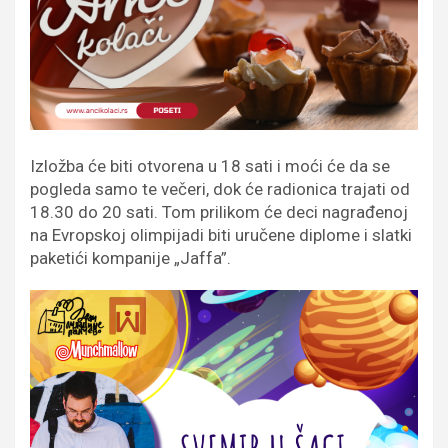
Izložba će biti otvorena u 18 sati i moći će da se
pogleda samo te večeri, dok će radionica trajati od
18.30 do 20 sati. Tom prilikom će deci nagrađenoj
na Evropskoj olimpijadi biti uručene diplome i slatki
paketići kompanije „Jaffa”.