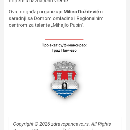
dođete u naznačeno vreme.
Ovaj događaj organizuje
Milica Duždević
u
saradnji sa Domom omladine i Regionalnim
centrom za talente „Mihajlo Pupin”.
Copyright © 2026 zdravopancevo.rs. All Rights