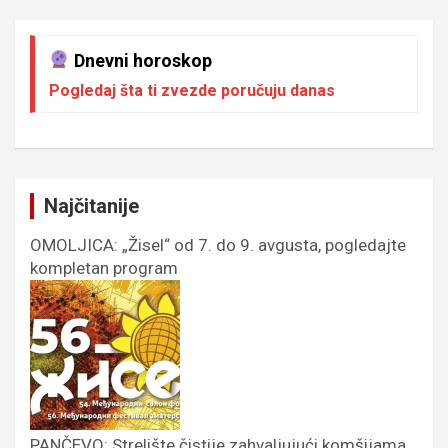
Dnevni horoskop
Pogledaj šta ti zvezde poručuju danas
Najčitanije
OMOLJICA: „Žisel“ od 7. do 9. avgusta, pogledajte
kompletan program
PANČEVO: Strelište čistije zahvaljujući komšijama,