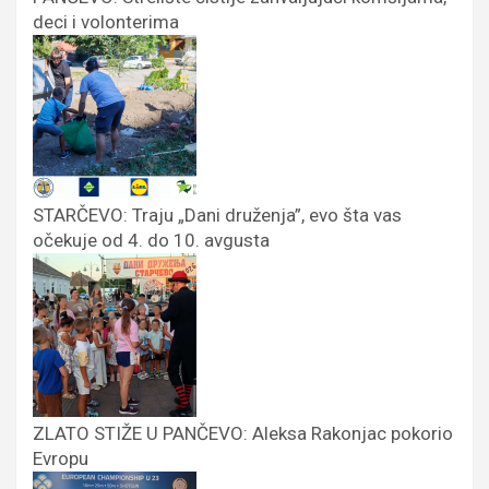
deci i volonterima
STARČEVO: Traju „Dani druženja”, evo šta vas
očekuje od 4. do 10. avgusta
ZLATO STIŽE U PANČEVO: Aleksa Rakonjac pokorio
Evropu