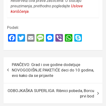
Reserved/Sva prava zaštićena.
U slučaju
preuzimanja, prethodno pogledajte
Uslove
korišćenja
.
Podeli:
F
T
E
M
M
Vi
W
S
a
wi
m
es
es
b
h
ky
ce
tt
ail
s
se
er
at
p
b
er
a
n
s
e
Кретање
PANČEVO: Grad i ove godine dodeljuje
o
g
g
A
чланка
NOVOGODIŠNJE PAKETIĆE deci do 10 godina,
o
e
er
p
evo kako da se prijavite
k
p
ODBOJKAŠKA SUPERLIGA: Ribnici pobeda, Borcu
prvi bod