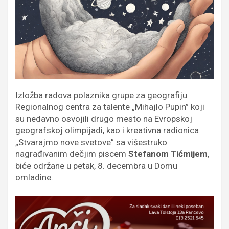
Izložba radova polaznika grupe za geografiju
Regionalnog centra za talente „Mihajlo Pupin” koji
su nedavno osvojili drugo mesto na Evropskoj
geografskoj olimpijadi, kao i kreativna radionica
„Stvarajmo nove svetove” sa višestruko
nagrađivanim dečjim piscem
Stefanom Tićmijem
,
biće održane u petak, 8. decembra u Domu
omladine.