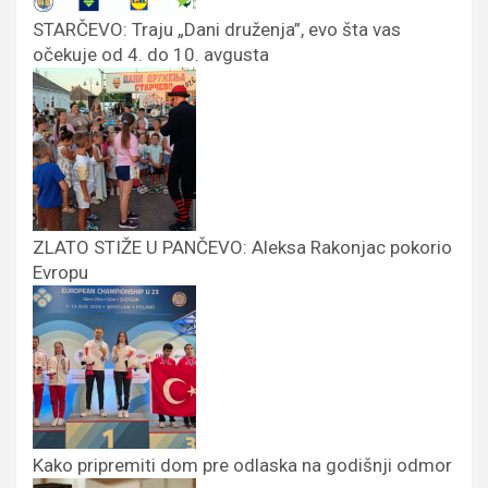
STARČEVO: Traju „Dani druženja”, evo šta vas
očekuje od 4. do 10. avgusta
ZLATO STIŽE U PANČEVO: Aleksa Rakonjac pokorio
Evropu
Kako pripremiti dom pre odlaska na godišnji odmor