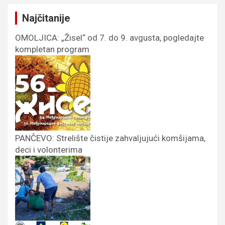
Najčitanije
OMOLJICA: „Žisel“ od 7. do 9. avgusta, pogledajte
kompletan program
PANČEVO: Strelište čistije zahvaljujući komšijama,
deci i volonterima