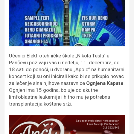
Učenici Elektrotehničke škole „Nikola Tesla” u
Pančevu pozivaju vas u nedelju, 11. decembra, od
18 sati do ponoći, u dvoranu „Apolo” na humanitarni
koncert koji su oni inicirali kako bi se prikupio novac
za lečenje sina njihove nastavnice
Ognjena Kapate
.
Ognjen ima 15 godina, boluje od akutne
limfoblastne leukemije i hitno mu je potrebna
transplantacija koštane srži.