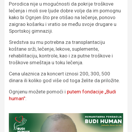
Porodica nije u mogućnosti da pokrije troškove
lečenja i moli sve ljude dobre volje da im pomognu
kako bi Ognjen što pre otišao na lečenje, ponovo
zaigrao košarku i vratio se među svoje drugare u
Sportskoj gimnaziji.
Sredstva su mu potrebna za transplantaciju
koštane srži, lečenje, lekove, suplemente,
rehabilitaciju, kontrole, kao i za putne troškove i
troškove smeštaja u toku lečenja.
Cena ulaznica za koncert iznosi 200, 300, 500
dinara ili koliko god više od toga želite da priložite.
Ognjenu možete pomoći i
putem fondacije „Budi
human”
: