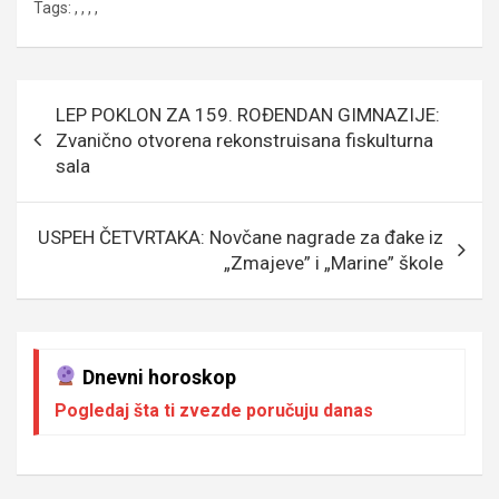
Tags:
,
,
,
,
ce
tt
ail
s
se
er
at
p
b
er
a
n
s
e
o
g
g
A
Кретање
LEP POKLON ZA 159. ROĐENDAN GIMNAZIJE:
o
e
er
p
чланка
Zvanično otvorena rekonstruisana fiskulturna
k
p
sala
USPEH ČETVRTAKA: Novčane nagrade za đake iz
„Zmajeve” i „Marine” škole
Dnevni horoskop
Pogledaj šta ti zvezde poručuju danas