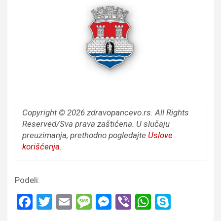
Copyright © 2026 zdravopancevo.rs. All Rights
Reserved/Sva prava zaštićena.
U slučaju
preuzimanja, prethodno pogledajte
Uslove
korišćenja
.
Podeli:
F
T
E
M
M
Vi
W
S
a
wi
m
es
es
b
h
ky