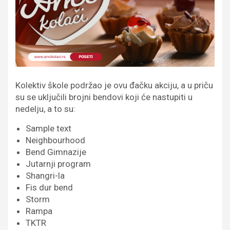
Kolektiv škole podržao je ovu đačku akciju, a u priču
su se uključili brojni bendovi koji će nastupiti u
nedelju, a to su:
Sample text
Neighbourhood
Bend Gimnazije
Jutarnji program
Shangri-la
Fis dur bend
Storm
Rampa
TKTR