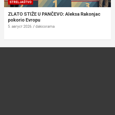
STRELJAŠTVO
ZLATO STIŽE U PANČEVO: Aleksa Rakonjac
pokorio Evropu
5. август 2026.
dakicorama