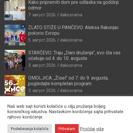
Kako pripremiti dom pre odlaska na godišnji
odmor
7. август 2026.
dakicorama
ZLATO STIŽE U PANČEVO: Aleksa Rakonjac
pokorio Evropu
5. август 2026.
dakicorama
STARČEVO: Traju „Dani druženja”, evo šta vas
očekuje od 4. do 10. avgusta
3. август 2026.
dakicorama
OMOLJICA: „Žisel“ od 7. do 9. avgusta,
pogledajte kompletan program
3. август 2026.
dakicorama
Naš web sajt koristi kolačiće u cilju pružanja boljeg
korisničkog iskustva. Nastavkom korišćenja sajta prihvatate
njihovo korišćenje.
Pročitaj više
Podešavanja kolačića
Prihvatam
Copyright © 2026
Zdravo Pančevo