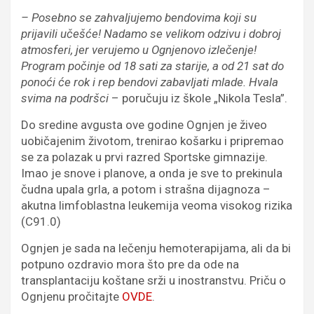
– Posebno se zahvaljujemo bendovima koji su
prijavili učešće! Nadamo se velikom odzivu i dobroj
atmosferi, jer verujemo u Ognjenovo izlečenje!
Program počinje od 18 sati za starije, a od 21 sat do
ponoći će rok i rep bendovi zabavljati mlade. Hvala
svima na podršci
– poručuju iz škole „Nikola Tesla”.
Do sredine avgusta ove godine Ognjen je živeo
uobičajenim životom, trenirao košarku i pripremao
se za polazak u prvi razred Sportske gimnazije.
Imao je snove i planove, a onda je sve to prekinula
čudna upala grla, a potom i strašna dijagnoza –
akutna limfoblastna leukemija veoma visokog rizika
(C91.0)
Ognjen je sada na lečenju hemoterapijama, ali da bi
potpuno ozdravio mora što pre da ode na
transplantaciju koštane srži u inostranstvu. Priču o
Ognjenu pročitajte
OVDE
.