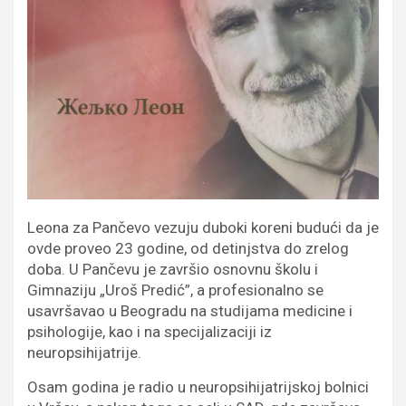
Leona za Pančevo vezuju duboki koreni budući da je
ovde proveo 23 godine, od detinjstva do zrelog
doba. U Pančevu je završio osnovnu školu i
Gimnaziju „Uroš Predić”, a profesionalno se
usavršavao u Beogradu na studijama medicine i
psihologije, kao i na specijalizaciji iz
neuropsihijatrije.
Osam godina je radio u neuropsihijatrijskoj bolnici