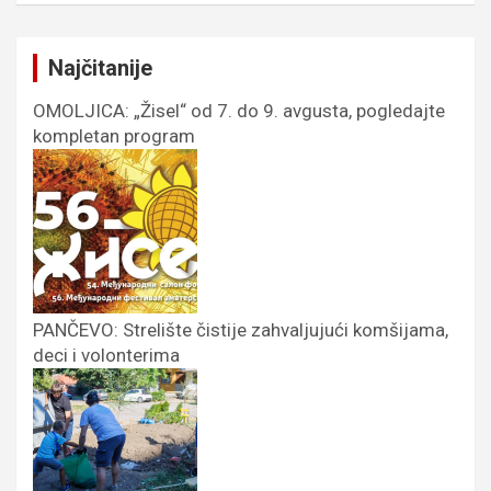
Najčitanije
OMOLJICA: „Žisel“ od 7. do 9. avgusta, pogledajte
kompletan program
PANČEVO: Strelište čistije zahvaljujući komšijama,
deci i volonterima