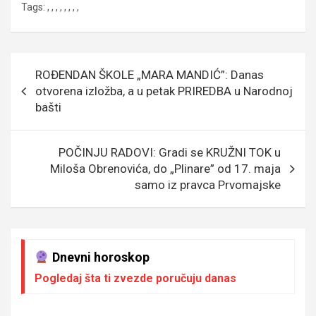
Tags:
,
,
,
,
,
,
,
,
ce
tt
ail
s
se
er
at
p
b
er
a
n
s
e
o
g
g
A
Кретање
ROĐENDAN ŠKOLE „MARA MANDIĆ”: Danas
o
e
er
p
чланка
otvorena izložba, a u petak PRIREDBA u Narodnoj
k
p
bašti
POČINJU RADOVI: Gradi se KRUŽNI TOK u
Miloša Obrenovića, do „Plinare” od 17. maja
samo iz pravca Prvomajske
Dnevni horoskop
Pogledaj šta ti zvezde poručuju danas