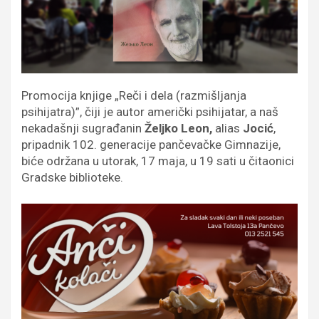
Promocija knjige „Reči i dela (razmišljanja
psihijatra)”, čiji je autor američki psihijatar, a naš
nekadašnji sugrađanin
Željko Leon,
alias
Jocić
,
pripadnik 102. generacije pančevačke Gimnazije,
biće održana u utorak, 17 maja, u 19 sati u čitaonici
Gradske biblioteke.