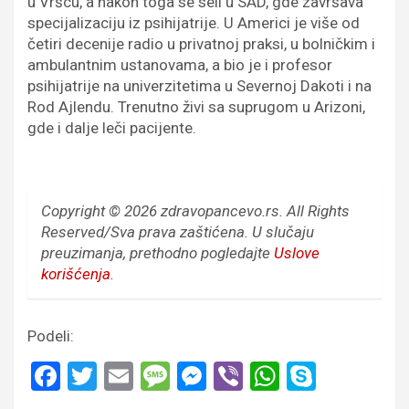
u Vršcu, a nakon toga se seli u SAD, gde završava
specijalizaciju iz psihijatrije. U Americi je više od
četiri decenije radio u privatnoj praksi, u bolničkim i
ambulantnim ustanovama, a bio je i profesor
psihijatrije na univerzitetima u Severnoj Dakoti i na
Rod Ajlendu. Trenutno živi sa suprugom u Arizoni,
gde i dalje leči pacijente.
Copyright © 2026 zdravopancevo.rs. All Rights
Reserved/Sva prava zaštićena.
U slučaju
preuzimanja, prethodno pogledajte
Uslove
korišćenja
.
Podeli:
F
T
E
M
M
Vi
W
S
a
wi
m
es
es
b
h
ky