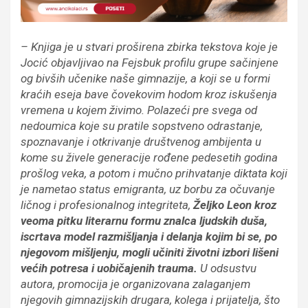
– Knjiga je u stvari proširena zbirka tekstova koje je
Jocić objavljivao na Fejsbuk profilu grupe sačinjene
og bivših učenike naše gimnazije, a koji se u formi
kraćih eseja bave čovekovim hodom kroz iskušenja
vremena u kojem živimo. Polazeći pre svega od
nedoumica koje su pratile sopstveno odrastanje,
spoznavanje i otkrivanje društvenog ambijenta u
kome su živele generacije rođene pedesetih godina
prošlog veka, a potom i mučno prihvatanje diktata koji
je nametao status emigranta, uz borbu za očuvanje
ličnog i profesionalnog integriteta,
Željko Leon kroz
veoma pitku literarnu formu znalca ljudskih duša,
iscrtava model razmišljanja i delanja kojim bi se, po
njegovom mišljenju, mogli učiniti životni izbori lišeni
većih potresa i uobičajenih trauma.
U odsustvu
autora, promocija je organizovana zalaganjem
njegovih gimnazijskih drugara, kolega i prijatelja, što