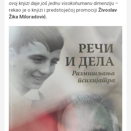
ovoj knjizi daje još jednu visokohumanu dimenziju
–
rekao je o knjizi i predstojećoj promociji
Živoslav
Žika Miloradović.