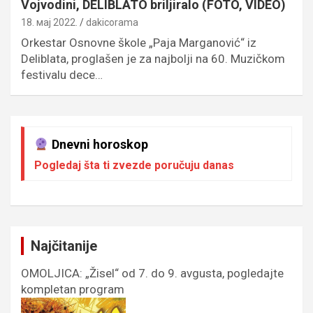
Vojvodini, DELIBLATO briljiralo (FOTO, VIDEO)
18. мај 2022.
dakicorama
Orkestar Osnovne škole „Paja Marganović“ iz
Deliblata, proglašen je za najbolji na 60. Muzičkom
festivalu dece…
Dnevni horoskop
Pogledaj šta ti zvezde poručuju danas
Najčitanije
OMOLJICA: „Žisel“ od 7. do 9. avgusta, pogledajte
kompletan program