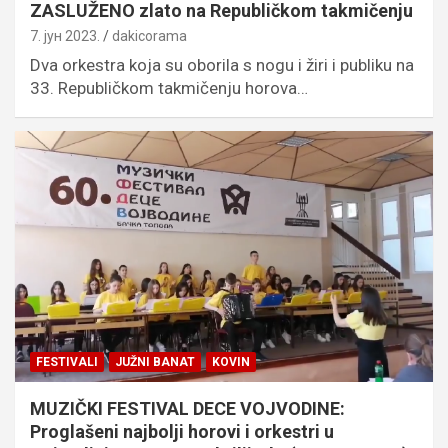
ZASLUŽENO zlato na Republičkom takmičenju
7. јун 2023.
dakicorama
Dva orkestra koja su oborila s nogu i žiri i publiku na
33. Republičkom takmičenju horova…
FESTIVALI
JUŽNI BANAT
KOVIN
MUZIČKI FESTIVAL DECE VOJVODINE:
Proglašeni najbolji horovi i orkestri u