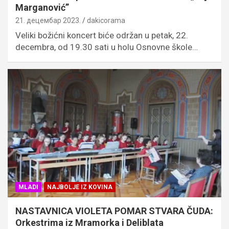
Marganović”
21. децембар 2023.
dakicorama
Veliki božićni koncert biće održan u petak, 22.
decembra, od 19.30 sati u holu Osnovne škole…
MLADI
NAJBOLJE IZ KOVINA
NASTAVNICA VIOLETA POMAR STVARA ČUDA:
Orkestrima iz Mramorka i Deliblata