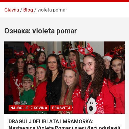
Glavna
Blog
violeta pomar
Ознака:
violeta pomar
NAJBOLJE IZ KOVINA
PROSVETA
DRAGULJ DELIBLATA I MRAMORKA:
Nastavnica Violeta Pomar i njeni đaci oduševili