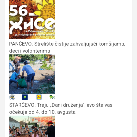
PANČEVO: Strelište čistije zahvaljujući komšijama,
deci i volonterima
STARČEVO: Traju „Dani druženja”, evo šta vas
očekuje od 4. do 10. avgusta