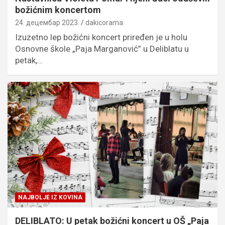
božićnim koncertom
24. децембар 2023.
dakicorama
Izuzetno lep božićni koncert priređen je u holu
Osnovne škole „Paja Marganović” u Deliblatu u
petak,…
NAJBOLJE IZ KOVINA
DELIBLATO: U petak božićni koncert u OŠ „Paja