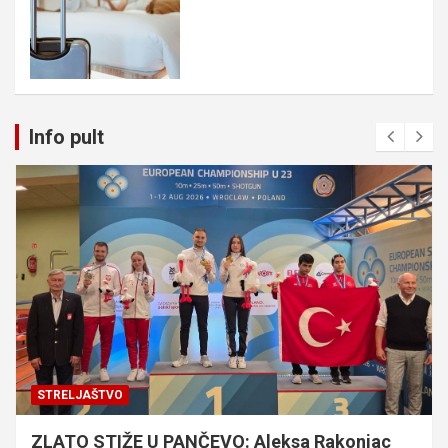
Info pult
STRELJAŠTVO
ZLATO STIŽE U PANČEVO: Aleksa Rakonjac