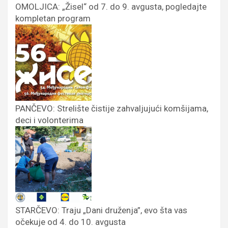
OMOLJICA: „Žisel“ od 7. do 9. avgusta, pogledajte
kompletan program
PANČEVO: Strelište čistije zahvaljujući komšijama,
deci i volonterima
STARČEVO: Traju „Dani druženja”, evo šta vas
očekuje od 4. do 10. avgusta