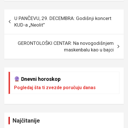
b
er
a
n
s
e
o
g
g
A
Кретање
U PANČEVU, 29. DECEMBRA: Godišnji koncert
o
e
er
p
чланка
KUD-a „Neolit”
k
p
GERONTOLOŠKI CENTAR: Na novogodišnjem
maskenbalu kao u bajci
Dnevni horoskop
Pogledaj šta ti zvezde poručuju danas
Najčitanije