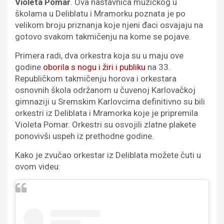
Violeta Pomar
. Ova nastavnica muzičkog u
školama u Deliblatu i Mramorku poznata je po
velikom broju priznanja koje njeni đaci osvajaju na
gotovo svakom takmičenju na kome se pojave.
Primera radi, dva orkestra koja su u maju ove
godine
oborila s nogu i žiri i publiku
na 33.
Republičkom takmičenju horova i orkestara
osnovnih škola održanom u čuvenoj Karlovačkoj
gimnaziji u Sremskim Karlovcima definitivno su bili
orkestri iz Deliblata i Mramorka koje je pripremila
Violeta Pomar. Orkestri su osvojili zlatne plakete
ponovivši uspeh iz prethodne godine.
Kako je zvučao orkestar iz Deliblata možete čuti u
ovom videu: