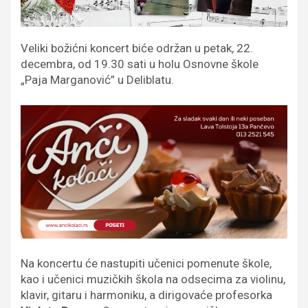
Veliki božićni koncert biće održan u petak, 22.
decembra, od 19.30 sati u holu Osnovne škole
„Paja Marganović” u Deliblatu.
Na koncertu će nastupiti učenici pomenute škole,
kao i učenici muzičkih škola na odsecima za violinu,
klavir, gitaru i harmoniku, a dirigovaće profesorka