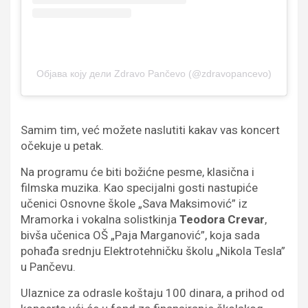
Објава коју дели Zdravo Pančevo (@zdravopancevo)
Samim tim, već možete naslutiti kakav vas koncert
očekuje u petak.
Na programu će biti božićne pesme, klasična i
filmska muzika. Kao specijalni gosti nastupiće
učenici Osnovne škole „Sava Maksimović” iz
Mramorka i vokalna solistkinja
Teodora Crevar
,
bivša učenica OŠ „Paja Marganović”, koja sada
pohađa srednju Elektrotehničku školu „Nikola Tesla”
u Pančevu.
Ulaznice za odrasle koštaju 100 dinara, a prihod od