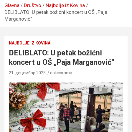
Glavna
Društvo
Najbolje iz Kovina
DELIBLATO: U petak božićni koncert u OŠ „Paja
Marganović”
NAJBOLJE IZ KOVINA
DELIBLATO: U petak božićni
koncert u OŠ „Paja Marganović”
21. децембар 2023.
dakicorama