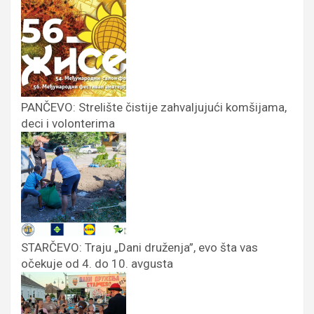
PANČEVO: Strelište čistije zahvaljujući komšijama,
deci i volonterima
STARČEVO: Traju „Dani druženja”, evo šta vas
očekuje od 4. do 10. avgusta