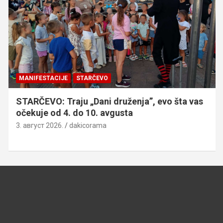
MANIFESTACIJE
STARČEVO
STARČEVO: Traju „Dani druženja”, evo šta vas
očekuje od 4. do 10. avgusta
3. август 2026.
dakicorama