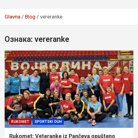
Glavna
Blog
vereranke
Ознака:
vereranke
RUKOMET
SPORTSKI DUH
Rukomet: Veteranke iz Pančeva opušteno