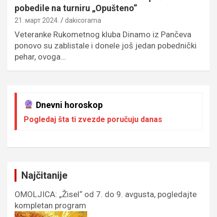
pobedile na turniru „Opušteno”
21. март 2024.
dakicorama
Veteranke Rukometnog kluba Dinamo iz Pančeva
ponovo su zablistale i donele još jedan pobednički
pehar, ovoga…
Dnevni horoskop
Pogledaj šta ti zvezde poručuju danas
Najčitanije
OMOLJICA: „Žisel“ od 7. do 9. avgusta, pogledajte
kompletan program