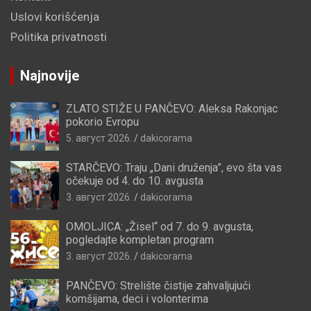
Uslovi korišćenja
Politika privatnosti
Najnovije
ZLATO STIŽE U PANČEVO: Aleksa Rakonjac
pokorio Evropu
5. август 2026.
dakicorama
STARČEVO: Traju „Dani druženja”, evo šta vas
očekuje od 4. do 10. avgusta
3. август 2026.
dakicorama
OMOLJICA: „Žisel“ od 7. do 9. avgusta,
pogledajte kompletan program
3. август 2026.
dakicorama
PANČEVO: Strelište čistije zahvaljujući
komšijama, deci i volonterima