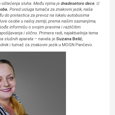
m oštećenja sluha. Među njima je
dvadesetoro dece
. U
soba.
Pored usluga tumača za znakovni jezik, naša
u do povlastica za prevoz na lokalu autobusima
gluve osobe u našoj zemlji, prema našim saznanjima,
akođe informišu o svojim pravima i različitim
pošljavanja i slično. Primera radi, najaktuelnija tema
ka slušnih aparata
– navela je
Suzana Belić
,
 radnik i tumač za znakovni jezik u MOGN Pančevo.