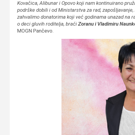
Kovačica, Alibunar i Opovo koji nam kontinuirano pruž
podrške dobili i od Ministarstva za rad, zapošljavanje
zahvalimo donatorima koji već godinama unazad na raz
o deci gluvih roditelja, braći
Zoranu i Vladimiru Naunk
MOGN Pančevo.