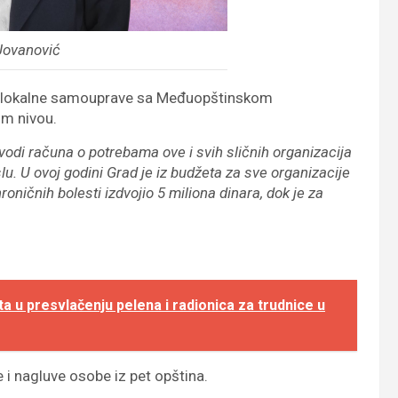
Jovanović
a lokalne samouprave sa Međuopštinskom
om nivou.
di računa o potrebama ove i svih sličnih organizacija
u. U ovoj godini Grad je iz budžeta za sve organizacije
oničnih bolesti izdvojio 5 miliona dinara, dok je za
u presvlačenju pelena i radionica za trudnice u
i nagluve osobe iz pet opština.