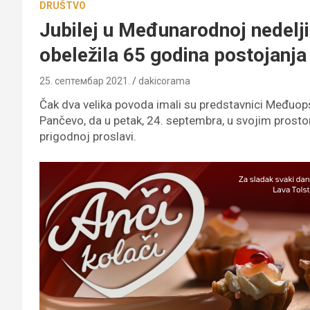
DRUŠTVO
Jubilej u Međunarodnoj nedelj
obeležila 65 godina postojanja
25. септембар 2021.
dakicorama
Čak dva velika povoda imali su predstavnici Međuopš
Pančevo, da u petak, 24. septembra, u svojim prostor
prigodnoj proslavi.