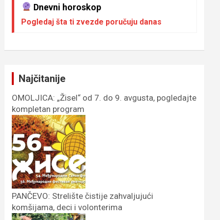
Dnevni horoskop
Pogledaj šta ti zvezde poručuju danas
Najčitanije
OMOLJICA: „Žisel“ od 7. do 9. avgusta, pogledajte
kompletan program
PANČEVO: Strelište čistije zahvaljujući
komšijama, deci i volonterima