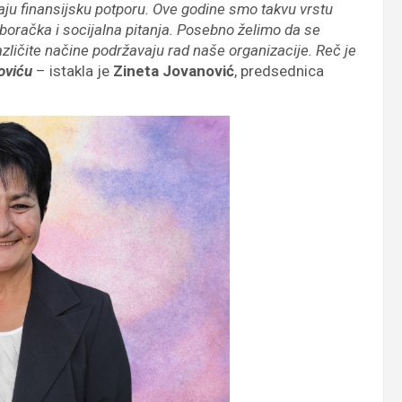
aju finansijsku potporu. Ove godine smo takvu vrstu
, boračka i socijalna pitanja. Posebno želimo da se
ličite načine podržavaju rad naše organizacije. Reč je
oviću
– istakla je
Zineta Jovanović
, predsednica