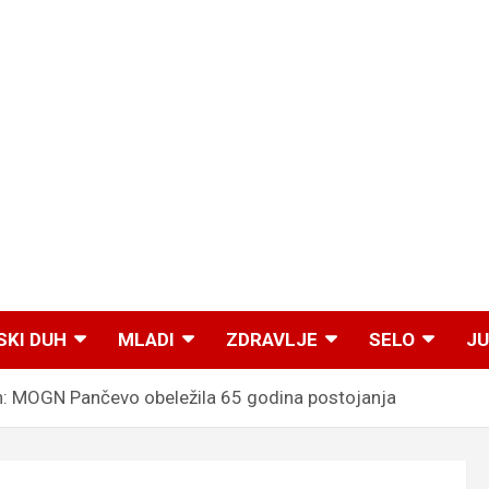
SKI DUH
MLADI
ZDRAVLJE
SELO
JU
ih: MOGN Pančevo obeležila 65 godina postojanja