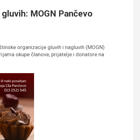
i gluvih: MOGN Pančevo
tinske organizacije gluvih i nagluvih (MOGN)
ijama okupe članove, prijatelje i donatore na