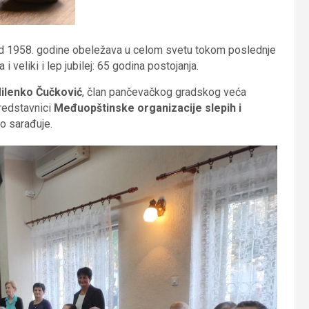
od 1958. godine obeležava u celom svetu tokom poslednje
eliki i lep jubilej: 65 godina postojanja.
ilenko Čučković
, član pančevačkog gradskog veća
predstavnici
Međuopštinske organizacije slepih i
o sarađuje.