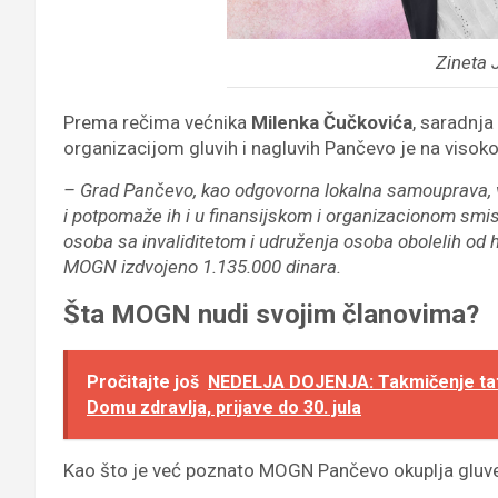
Zineta 
Prema rečima većnika
Milenka Čučkovića
, saradnj
organizacijom gluvih i nagluvih Pančevo je na visok
– Grad Pančevo, kao odgovorna lokalna samouprava, vo
i potpomaže ih i u finansijskom i organizacionom smisl
osoba sa invaliditetom i udruženja osoba obolelih od hr
MOGN izdvojeno 1.135.000 dinara.
Šta MOGN nudi svojim članovima?
Pročitajte još
NEDELJA DOJENJA: Takmičenje tata 
Domu zdravlja, prijave do 30. jula
Kao što je već poznato MOGN Pančevo okuplja gluve 