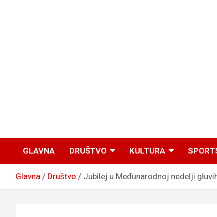
GLAVNA
DRUŠTVO
KULTURA
SPORT
Glavna
Društvo
Jubilej u Međunarodnoj nedelji gluv