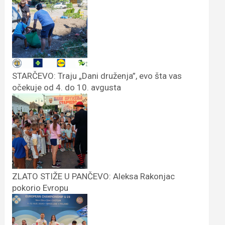
STARČEVO: Traju „Dani druženja”, evo šta vas
očekuje od 4. do 10. avgusta
ZLATO STIŽE U PANČEVO: Aleksa Rakonjac
pokorio Evropu