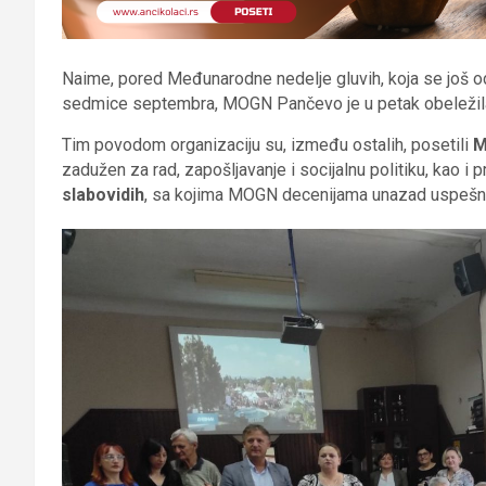
Naime, pored Međunarodne nedelje gluvih, koja se još 
sedmice septembra, MOGN Pančevo je u petak obeležila i v
Tim povodom organizaciju su, između ostalih, posetili
M
zadužen za rad, zapošljavanje i socijalnu politiku, kao i 
slabovidih
, sa kojima MOGN decenijama unazad uspešn