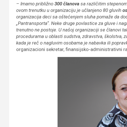
– Imamo približno
300 članova
sa različitim stepeno
ovom trenutku u organizaciju je učlanjeno 80 gluvih
o
organizacija deci sa oštećenjem sluha pomaže da dođ
„Pantransporta“. Neke druge povlastice za gluve i na
trenutno ne postoje. U našoj organizaciji se članovi t
procedurama u oblasti sudstva, zdravstva, školstva, za
kada je reč o nagluvim osobama je nabavka ili poprav
organizacioni sekretar, finansijsko-administrativni