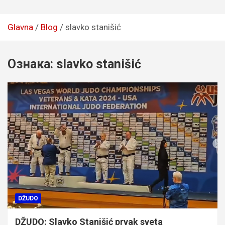
Glavna
Blog
slavko stanišić
Ознака:
slavko stanišić
DŽUDO
DŽUDO: Slavko Stanišić prvak sveta