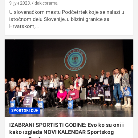
9. јун 2023.
dakicorama
U slovenačkom mestu Podčetrtek koje se nalazi u
istočnom delu Slovenije, u blizini granice sa
Hrvatskom,…
SPORTSKI DUH
IZABRANI SPORTISTI GODINE: Evo ko su oni i
kako izgleda NOVI KALENDAR Sportskog