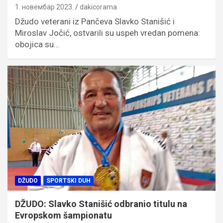
1. новембар 2023.
dakicorama
Džudo veterani iz Pančeva Slavko Stanišić i
Miroslav Jočić, ostvarili su uspeh vredan pomena:
obojica su…
DŽUDO
SPORTSKI DUH
DŽUDO: Slavko Stanišić odbranio titulu na
Evropskom šampionatu