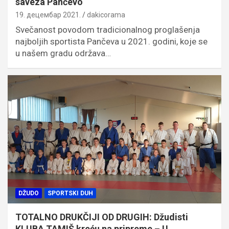
saveza Pančevo
19. децембар 2021.
dakicorama
Svečanost povodom tradicionalnog proglašenja
najboljih sportista Pančeva u 2021. godini, koje se
u našem gradu održava…
DŽUDO
SPORTSKI DUH
TOTALNO DRUKČIJI OD DRUGIH: Džudisti
KLUBA TAMIŠ kreću na pripreme – U