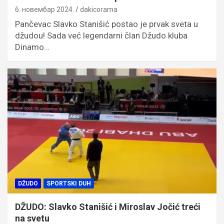
6. новембар 2024.
dakicorama
Pančevac Slavko Stanišić postao je prvak sveta u
džudou! Sada već legendarni član Džudo kluba
Dinamo…
DŽUDO
SPORTSKI DUH
DŽUDO: Slavko Stanišić i Miroslav Jočić treći
na svetu