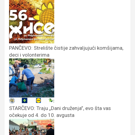
PANČEVO: Strelište čistije zahvaljujući komšijama,
deci i volonterima
STARČEVO: Traju „Dani druženja”, evo šta vas
očekuje od 4. do 10. avgusta