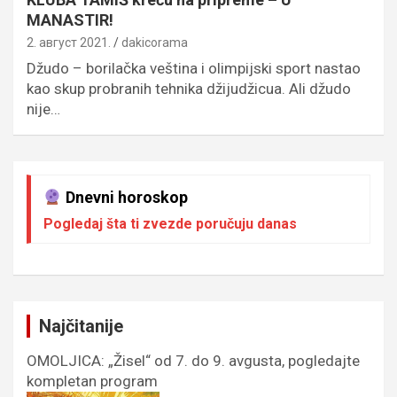
MANASTIR!
2. август 2021.
dakicorama
Džudo – borilačka veština i olimpijski sport nastao
kao skup probranih tehnika džijudžicua. Ali džudo
nije…
Dnevni horoskop
Pogledaj šta ti zvezde poručuju danas
Najčitanije
OMOLJICA: „Žisel“ od 7. do 9. avgusta, pogledajte
kompletan program