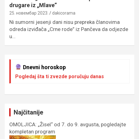
drugare iz „Mlave”
25. новембар 2023.
dakicorama
Ni sumorni jesenji dani nisu prepreka članovima
odreda izviđača „Crne rode” iz Pančeva da odjezde
u…
Dnevni horoskop
Pogledaj šta ti zvezde poručuju danas
Najčitanije
OMOLJICA: „Žisel“ od 7. do 9. avgusta, pogledajte
kompletan program