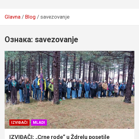
Glavna
Blog
savezovanje
Ознака:
savezovanje
IZVIĐAČI
MLADI
IZVIĐAČI: „Crne rode” u Ždrelu posetile