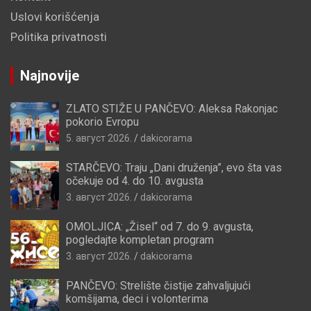
Uslovi korišćenja
Politika privatnosti
Najnovije
ZLATO STIŽE U PANČEVO: Aleksa Rakonjac
pokorio Evropu
5. август 2026.
dakicorama
STARČEVO: Traju „Dani druženja”, evo šta vas
očekuje od 4. do 10. avgusta
3. август 2026.
dakicorama
OMOLJICA: „Žisel“ od 7. do 9. avgusta,
pogledajte kompletan program
3. август 2026.
dakicorama
PANČEVO: Strelište čistije zahvaljujući
komšijama, deci i volonterima