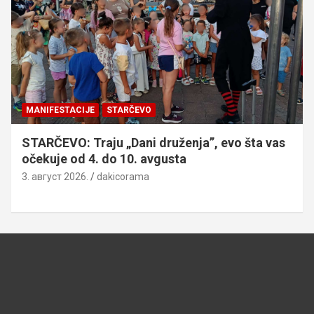
MANIFESTACIJE
STARČEVO
STARČEVO: Traju „Dani druženja”, evo šta vas
očekuje od 4. do 10. avgusta
3. август 2026.
dakicorama