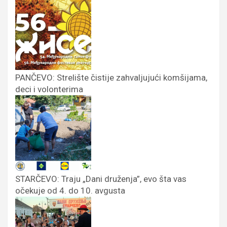
PANČEVO: Strelište čistije zahvaljujući komšijama,
deci i volonterima
STARČEVO: Traju „Dani druženja”, evo šta vas
očekuje od 4. do 10. avgusta