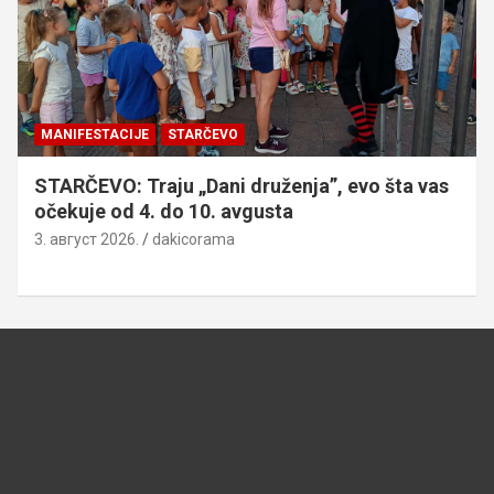
MANIFESTACIJE
STARČEVO
STARČEVO: Traju „Dani druženja”, evo šta vas
očekuje od 4. do 10. avgusta
3. август 2026.
dakicorama