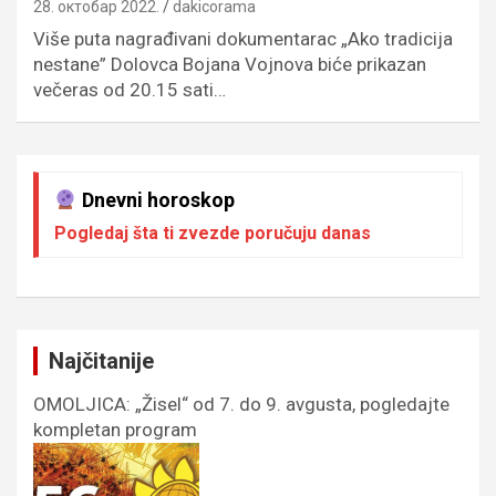
28. октобар 2022.
dakicorama
Više puta nagrađivani dokumentarac „Ako tradicija
nestane” Dolovca Bojana Vojnova biće prikazan
večeras od 20.15 sati…
Dnevni horoskop
Pogledaj šta ti zvezde poručuju danas
Najčitanije
OMOLJICA: „Žisel“ od 7. do 9. avgusta, pogledajte
kompletan program