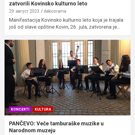
zatvorili Kovinsko kulturno leto
29. август 2023.
dakicorama
Manifestacija Kovinsko kulturno leto koja je trajala
još od slave opštine Kovin, 26. jula, zatvorena je…
KONCERTI
KULTURA
PANČEVO: Veče tamburaške muzike u
Narodnom muzeju