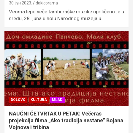
30. јун 2023.
dakicorama
Veoma lepo veče tamburaške muzike upriličeno je u
sredu, 28. juna u holu Narodnog muzeja u…
DOLOVO
KULTURA
MLADI
NAUČNI ČETVRTAK U PETAK: Večeras
projekcija filma „Ako tradicija nestane” Bojana
Vojnova i tribina