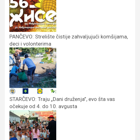
PANČEVO: Strelište čistije zahvaljujući komšijama,
deci i volonterima
STARČEVO: Traju „Dani druženja”, evo šta vas
očekuje od 4. do 10. avgusta