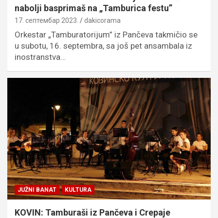
nabolji basprimaš na „Tamburica festu”
17. септембар 2023.
dakicorama
Orkestar „Tamburatorijum” iz Pančeva takmičio se
u subotu, 16. septembra, sa još pet ansambala iz
inostranstva…
JUŽNI BANAT
KULTURA
KOVIN: Tamburaši iz Pančeva i Crepaje