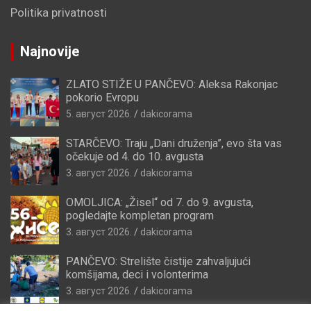
Politika privatnosti
Najnovije
ZLATO STIŽE U PANČEVO: Aleksa Rakonjac
pokorio Evropu
5. август 2026.
dakicorama
STARČEVO: Traju „Dani druženja”, evo šta vas
očekuje od 4. do 10. avgusta
3. август 2026.
dakicorama
OMOLJICA: „Žisel“ od 7. do 9. avgusta,
pogledajte kompletan program
3. август 2026.
dakicorama
PANČEVO: Strelište čistije zahvaljujući
komšijama, deci i volonterima
3. август 2026.
dakicorama