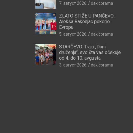
7. август 2026.
dakicorama
ZLATO STIŽE U PANČEVO:
Aleksa Rakonjac pokorio
Evropu
5. август 2026.
dakicorama
STARČEVO: Traju „Dani
druženja”, evo šta vas očekuje
od 4. do 10. avgusta
3. август 2026.
dakicorama