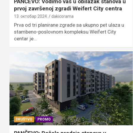
PANČEVO: Vodimo vas u obilazak stanova u
prvoj završenoj zgradi Weifert City centra
13. октобар 2024.
dakicorama
Prva od tri planirane zgrade sa ukupno pet ulaza u
stambeno-poslovnom kompleksu Weifert City
centar je…
DRUŠTVO
PROMO