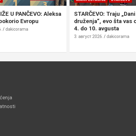
IŽE U PANČEVO: Aleksa
STARČEVO: Traju „Dani
pokorio Evropu
druženja”, evo šta vas 
4. do 10. avgusta
.
dakicorama
3. август 2026.
dakicorama
šćenja
vatnosti