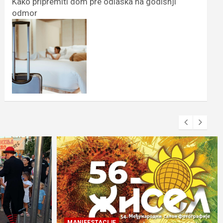
Kako pripremiti dom pre odlaska na godišnji
odmor
MANIFESTACIJE