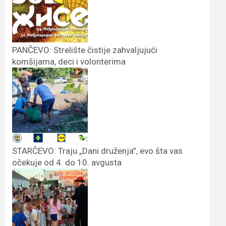
PANČEVO: Strelište čistije zahvaljujući
komšijama, deci i volonterima
STARČEVO: Traju „Dani druženja”, evo šta vas
očekuje od 4. do 10. avgusta