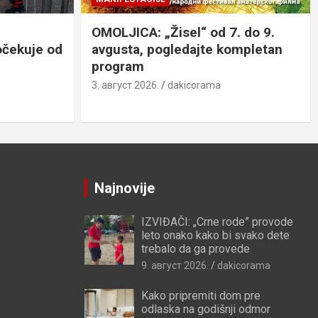
OMOLJICA: „Žisel“ od 7. do 9.
očekuje od
avgusta, pogledajte kompletan
program
3. август 2026.
dakicorama
Najnovije
IZVIĐAČI: „Crne rode” provode
leto onako kako bi svako dete
trebalo da ga provede
9. август 2026.
dakicorama
Kako pripremiti dom pre
odlaska na godišnji odmor