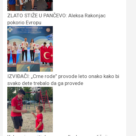
ZLATO STIŽE U PANČEVO: Aleksa Rakonjac
pokorio Evropu
IZVIĐAČI: „Crne rode” provode leto onako kako bi
svako dete trebalo da ga provede