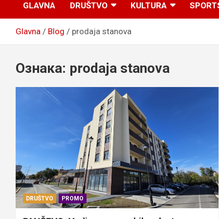
GLAVNA
DRUŠTVO
KULTURA
SPORT
Glavna
Blog
prodaja stanova
Ознака:
prodaja stanova
DRUŠTVO
PROMO