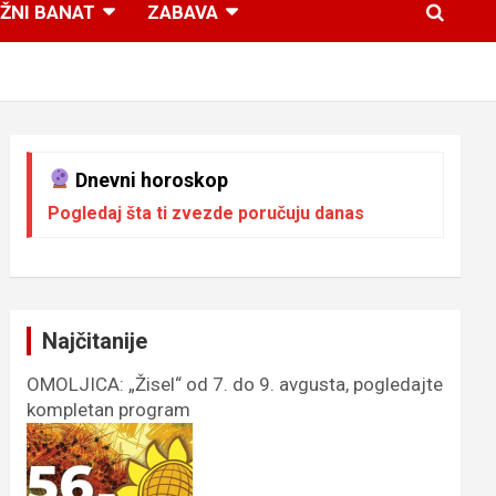
ŽNI BANAT
ZABAVA
Dnevni horoskop
Pogledaj šta ti zvezde poručuju danas
Najčitanije
OMOLJICA: „Žisel“ od 7. do 9. avgusta, pogledajte
kompletan program