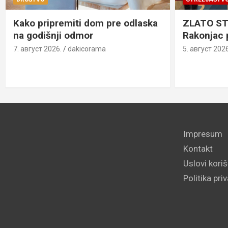
Kako pripremiti dom pre odlaska
ZLATO ST
na godišnji odmor
Rakonjac 
7. август 2026.
dakicorama
5. август 2026
Impresum
Kontakt
Uslovi kori
Politika pri