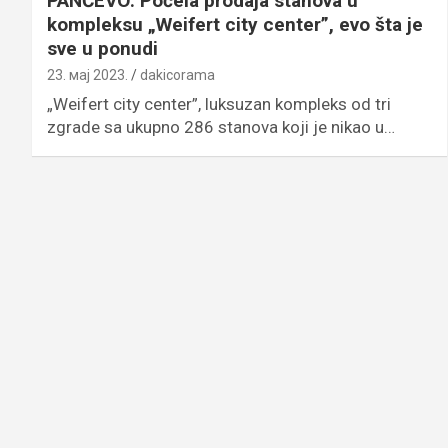
PANČEVO: Počela prodaja stanova u
kompleksu „Weifert city center”, evo šta je
sve u ponudi
23. мај 2023.
dakicorama
„Weifert city center”, luksuzan kompleks od tri
zgrade sa ukupno 286 stanova koji je nikao u…