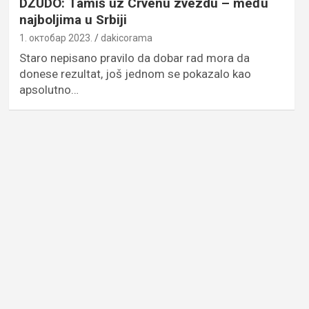
DŽUDO: Tamiš uz Crvenu zvezdu – među
najboljima u Srbiji
1. октобар 2023.
dakicorama
Staro nepisano pravilo da dobar rad mora da
donese rezultat, još jednom se pokazalo kao
apsolutno…