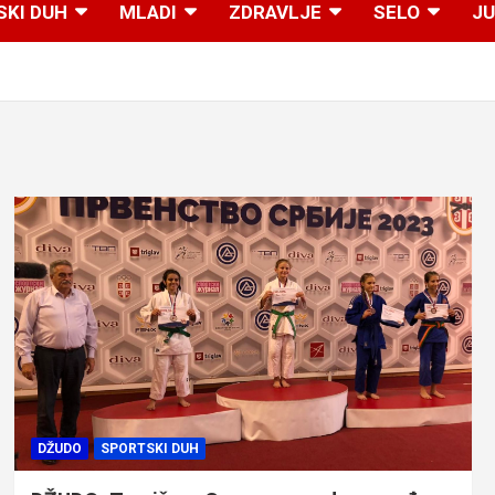
SKI DUH
MLADI
ZDRAVLJE
SELO
JU
DŽUDO
SPORTSKI DUH