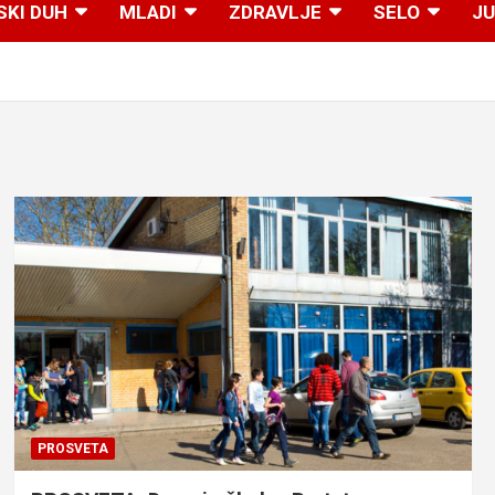
SKI DUH
MLADI
ZDRAVLJE
SELO
JU
PROSVETA