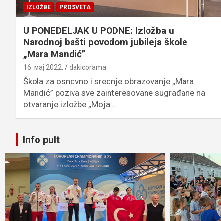
IZLOŽBE
PROSVETA
U PONEDELJAK U PODNE: Izložba u
Narodnoj bašti povodom jubileja škole
„Mara Mandić”
16. мај 2022.
dakicorama
Škola za osnovno i srednje obrazovanje „Mara
Mandić” poziva sve zainteresovane sugrađane na
otvaranje izložbe „Moja…
Info pult