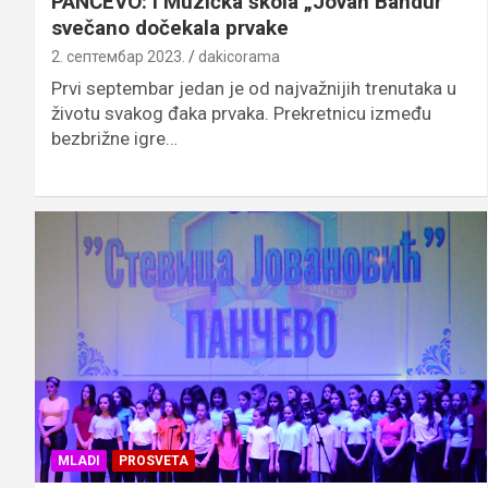
PANČEVO: I Muzička škola „Jovan Bandur”
svečano dočekala prvake
2. септембар 2023.
dakicorama
Prvi septembar jedan je od najvažnijih trenutaka u
životu svakog đaka prvaka. Prekretnicu između
bezbrižne igre…
MLADI
PROSVETA