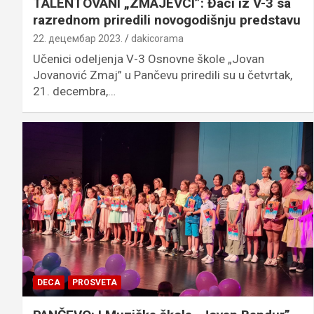
TALENTOVANI „ZMAJEVCI”: Đaci iz V-3 sa
razrednom priredili novogodišnju predstavu
22. децембар 2023.
dakicorama
Učenici odeljenja V-3 Osnovne škole „Jovan
Jovanović Zmaj” u Pančevu priredili su u četvrtak,
21. decembra,…
DECA
PROSVETA