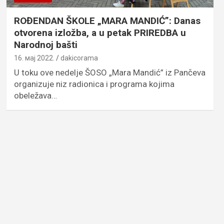
ROĐENDAN ŠKOLE „MARA MANDIĆ”: Danas
otvorena izložba, a u petak PRIREDBA u
Narodnoj bašti
16. мај 2022.
dakicorama
U toku ove nedelje ŠOSO „Mara Mandić” iz Pančeva
organizuje niz radionica i programa kojima
obeležava…