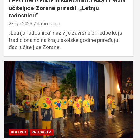
LEPO DRUŽENJE U NARODNOJ BAŠTI: Đaci
učiteljice Zorane priredili „Letnju
radosnicu”
23. јун 2023.
dakicorama
„Letnja radosnica” naziv je završne priredbe koju
tradicionalno na kraju školske godine priređuju
đaci učiteljice Zorane…
DOLOVO
PROSVETA