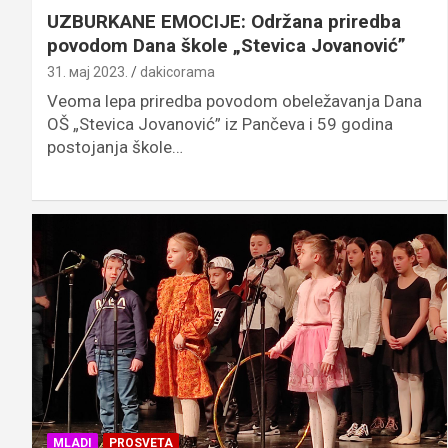
UZBURKANE EMOCIJE: Održana priredba
povodom Dana škole „Stevica Jovanović”
31. мај 2023.
dakicorama
Veoma lepa priredba povodom obeležavanja Dana
OŠ „Stevica Jovanović” iz Pančeva i 59 godina
postojanja škole…
MLADI
PROSVETA