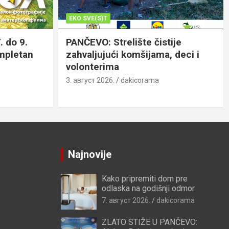
EKO SVE(S)T
. do 9.
PANČEVO: Strelište čistije
ompletan
zahvaljujući komšijama, deci i
volonterima
3. август 2026.
dakicorama
Najnovije
Kako pripremiti dom pre
odlaska na godišnji odmor
7. август 2026.
dakicorama
ZLATO STIŽE U PANČEVO: