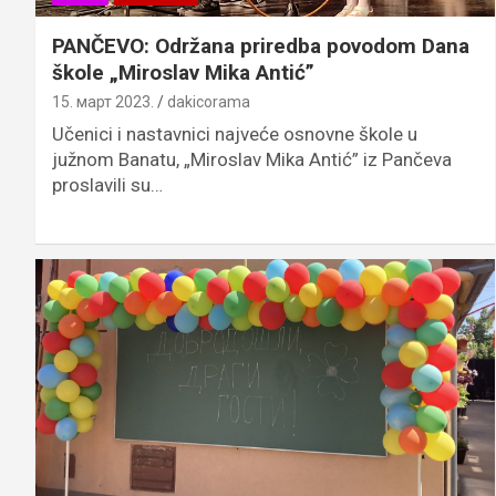
PANČEVO: Održana priredba povodom Dana
škole „Miroslav Mika Antić”
15. март 2023.
dakicorama
Učenici i nastavnici najveće osnovne škole u
južnom Banatu, „Miroslav Mika Antić” iz Pančeva
proslavili su…