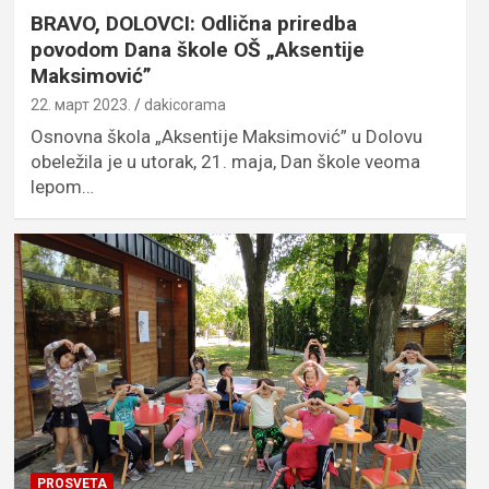
BRAVO, DOLOVCI: Odlična priredba
povodom Dana škole OŠ „Aksentije
Maksimović”
22. март 2023.
dakicorama
Osnovna škola „Aksentije Maksimović” u Dolovu
obeležila je u utorak, 21. maja, Dan škole veoma
lepom…
PROSVETA