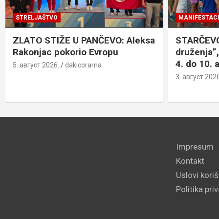
STRELJAŠTVO
MANIFESTACI
ZLATO STIŽE U PANČEVO: Aleksa
STARČEVO:
Rakonjac pokorio Evropu
druženja”,
4. do 10. 
5. август 2026.
dakicorama
3. август 2026
Impresum
Kontakt
Uslovi kori
Politika pri