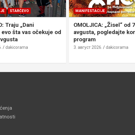
JE
STARČEVO
MANIFESTACIJE
 Traju „Dani
OMOLJICA: „Žisel“ od 7
 evo šta vas očekuje od
avgusta, pogledajte k
avgusta
program
.
dakicorama
3. август 2026.
dakicorama
šćenja
vatnosti