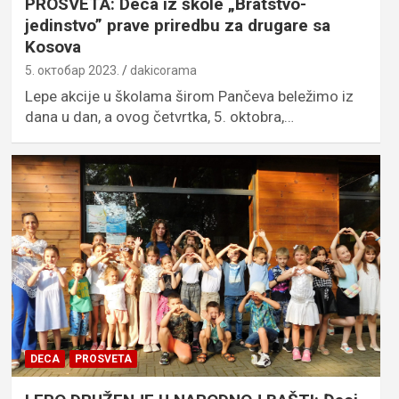
PROSVETA: Deca iz škole „Bratstvo-
jedinstvo” prave priredbu za drugare sa
Kosova
5. октобар 2023.
dakicorama
Lepe akcije u školama širom Pančeva beležimo iz
dana u dan, a ovog četvrtka, 5. oktobra,…
DECA
PROSVETA