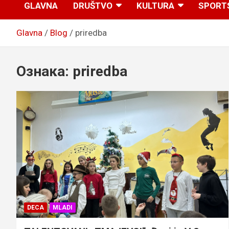
GLAVNA
DRUŠTVO
KULTURA
SPORT
Glavna
Blog
priredba
Ознака:
priredba
DECA
MLADI