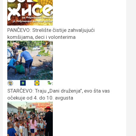
PANČEVO: Strelište čistije zahvaljujući
komšijama, deci i volonterima
STARČEVO: Traju „Dani druženja”, evo šta vas
očekuje od 4. do 10. avgusta