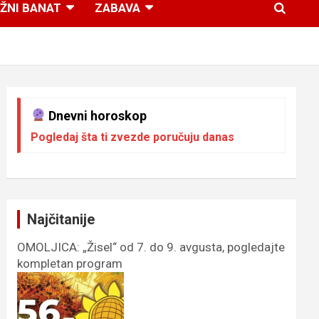
ŽNI BANAT
ZABAVA
Dnevni horoskop
Pogledaj šta ti zvezde poručuju danas
Najčitanije
OMOLJICA: „Žisel“ od 7. do 9. avgusta, pogledajte
kompletan program