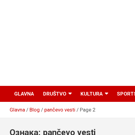
GLAVNA
DRUŠTVO
KULTURA
SPORT
Glavna
Blog
pančevo vesti
Page 2
Ознака:
pančevo vesti