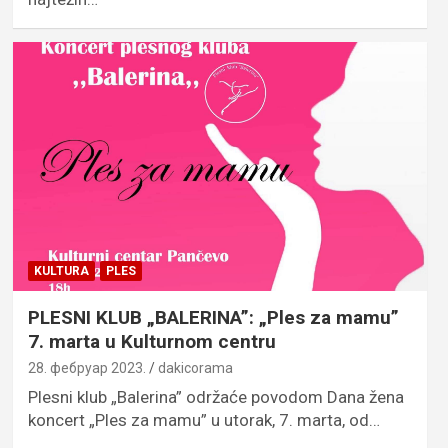
KULTURA
PLES
PLESNI KLUB „BALERINA”: „Ples za mamu”
7. marta u Kulturnom centru
28. фебруар 2023.
dakicorama
Plesni klub „Balerina” održaće povodom Dana žena
koncert „Ples za mamu” u utorak, 7. marta, od…