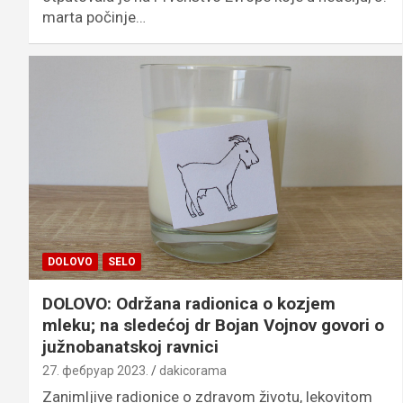
marta počinje…
DOLOVO
SELO
DOLOVO: Održana radionica o kozjem
mleku; na sledećoj dr Bojan Vojnov govori o
južnobanatskoj ravnici
27. фебруар 2023.
dakicorama
Zanimljive radionice o zdravom životu, lekovitom