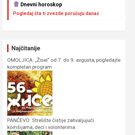
Dnevni horoskop
Pogledaj šta ti zvezde poručuju danas
Najčitanije
OMOLJICA: „Žisel“ od 7. do 9. avgusta, pogledajte
kompletan program
PANČEVO: Strelište čistije zahvaljujući
komšijama, deci i volonterima