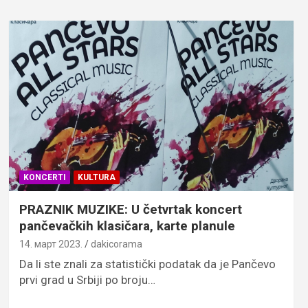
KONCERTI
KULTURA
PRAZNIK MUZIKE: U četvrtak koncert
pančevačkih klasičara, karte planule
14. март 2023.
dakicorama
Da li ste znali za statistički podatak da je Pančevo
prvi grad u Srbiji po broju…