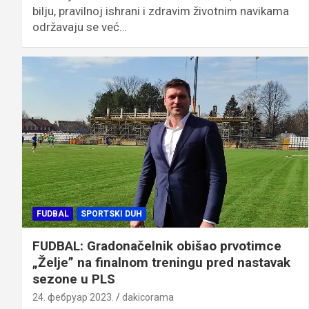
bilju, pravilnoj ishrani i zdravim životnim navikama
održavaju se već…
FUDBAL
SPORTSKI DUH
FUDBAL: Gradonačelnik obišao prvotimce
„Želje” na finalnom treningu pred nastavak
sezone u PLS
24. фебруар 2023.
dakicorama