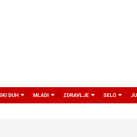
SKI DUH
MLADI
ZDRAVLJE
SELO
JU