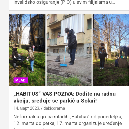
invalidsko osiguranje (PIO) u svim filijalama u…
MLADI
„HABITUS” VAS POZIVA: Dođite na radnu
akciju, sređuje se parkić u Solari!
14. март 2023.
dakicorama
Neformalna grupa mladih „Habitus” od ponedeljka,
12. marta do petka, 17. marta organizuje uređenje