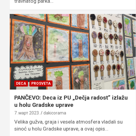
travnatog parka…
DECA
PROSVETA
PANČEVO: Deca iz PU „Dečja radost” izlažu
u holu Gradske uprave
7. март 2023.
dakicorama
Velika gužva, graja i vesela atmosfera vladali su
sinoć u holu Gradske uprave, a ovaj opis…