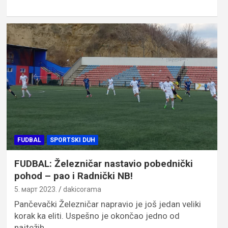
FUDBAL
SPORTSKI DUH
FUDBAL: Železničar nastavio pobednički
pohod – pao i Radnički NB!
5. март 2023.
dakicorama
Pančevački Železničar napravio je još jedan veliki
korak ka eliti. Uspešno je okončao jedno od
najtežih…