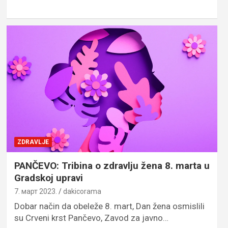
ZDRAVLJE
PANČEVO: Tribina o zdravlju žena 8. marta u
Gradskoj upravi
7. март 2023.
dakicorama
Dobar način da obeleže 8. mart, Dan žena osmislili
su Crveni krst Pančevo, Zavod za javno…