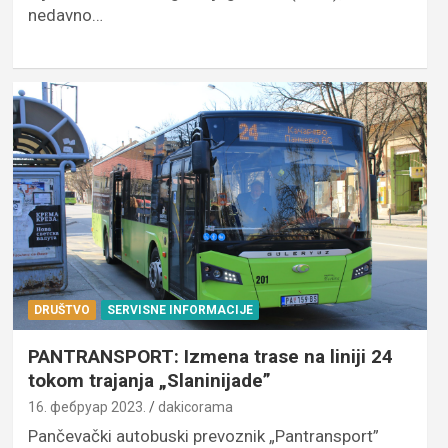
nedavno…
DRUŠTVO
SERVISNE INFORMACIJE
PANTRANSPORT: Izmena trase na liniji 24
tokom trajanja „Slaninijade”
16. фебруар 2023.
dakicorama
Pančevački autobuski prevoznik „Pantransport”