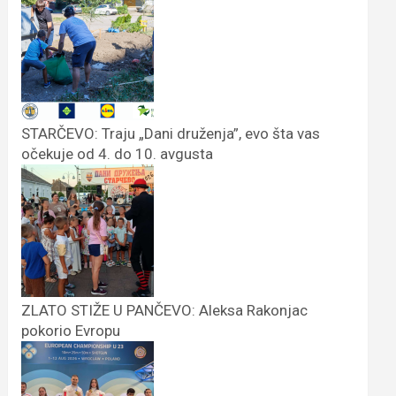
STARČEVO: Traju „Dani druženja”, evo šta vas
očekuje od 4. do 10. avgusta
ZLATO STIŽE U PANČEVO: Aleksa Rakonjac
pokorio Evropu