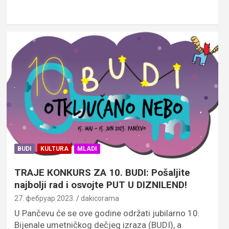
BUDI
KULTURA
MLADI
TRAJE КONКURS ZA 10. BUDI: Pošaljite
najbolji rad i osvojte PUT U DIZNILEND!
27. фебруар 2023.
dakicorama
U Pančevu će se ove godine održati jubilarno 10.
Bijenale umetničkog dečjeg izraza (BUDI), a