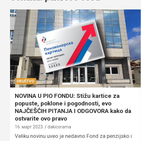
DRUŠTVO
NOVINA U PIO FONDU: Stižu kartice za
popuste, poklone i pogodnosti, evo
NAJČEŠĆIH PITANJA I ODGOVORA kako da
ostvarite ovo pravo
16. март 2023.
dakicorama
Veliku novinu uveo je nedavno Fond za penzijsko i