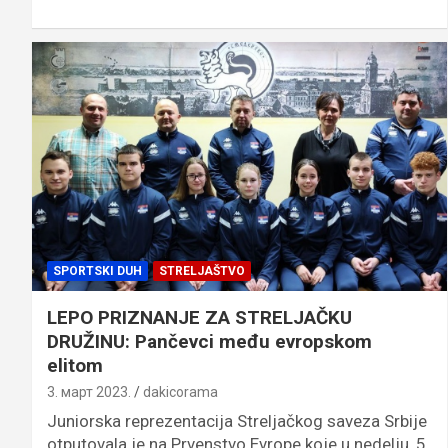
SPORTSKI DUH
STRELJAŠTVO
LEPO PRIZNANJE ZA STRELJAČKU
DRUŽINU: Pančevci među evropskom
elitom
3. март 2023.
dakicorama
Juniorska reprezentacija Streljačkog saveza Srbije
otputovala je na Prvenstvo Evrope koje u nedelju, 5.