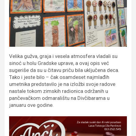
Velika gužva, graja i vesela atmosfera vladali su
sinoć u holu Gradske uprave, a ovaj opis već
sugeriše da su u čitavu priču bila uključena deca.
Tako i jeste bilo – čak osamdeset najmlađih
umetnika predstavilo je na izložbi svoje radove
nastale tokom zimskih radionica održanih u
pančevačkom odmaralištu na Divčibarama u
januaru ove godine.