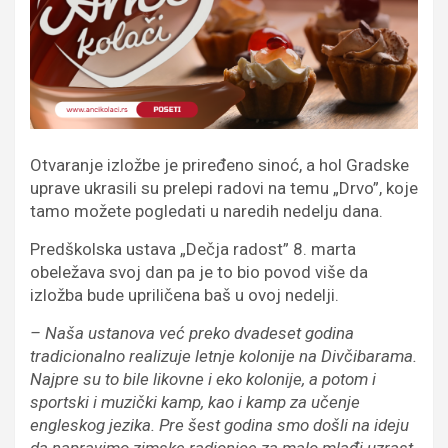
Otvaranje izložbe je priređeno sinoć, a hol Gradske
uprave ukrasili su prelepi radovi na temu „Drvo”, koje
tamo možete pogledati u naredih nedelju dana.
Predškolska ustava „Dečja radost” 8. marta
obeležava svoj dan pa je to bio povod više da
izložba bude upriličena baš u ovoj nedelji.
– Naša ustanova već preko dvadeset godina
tradicionalno realizuje letnje kolonije na Divčibarama.
Najpre su to bile likovne i eko kolonije, a potom i
sportski i muzički kamp, kao i kamp za učenje
engleskog jezika. Pre šest godina smo došli na ideju