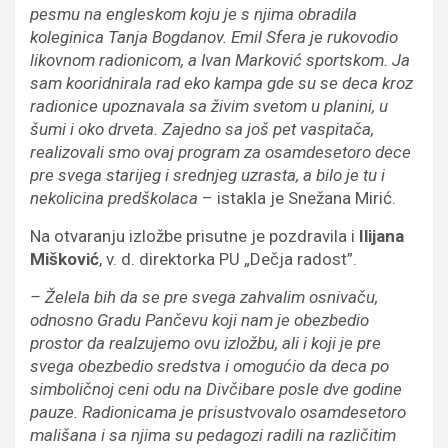
pesmu na engleskom koju je s njima obradila
koleginica Tanja Bogdanov. Emil Sfera je rukovodio
likovnom radionicom, a Ivan Marković sportskom. Ja
sam kooridnirala rad eko kampa gde su se deca kroz
radionice upoznavala sa živim svetom u planini, u
šumi i oko drveta. Zajedno sa još pet vaspitača,
realizovali smo ovaj program za osamdesetoro dece
pre svega starijeg i srednjeg uzrasta, a bilo je tu i
nekolicina predškolaca
– istakla je Snežana Mirić.
Na otvaranju izložbe prisutne je pozdravila i
Ilijana
Mišković
, v. d. direktorka PU „Dečja radost”.
– Želela bih da se pre svega zahvalim osnivaču,
odnosno Gradu Pančevu koji nam je obezbedio
prostor da realzujemo ovu izložbu, ali i koji je pre
svega obezbedio sredstva i omogućio da deca po
simboličnoj ceni odu na Divčibare posle dve godine
pauze. Radionicama je prisustvovalo osamdesetoro
mališana i sa njima su pedagozi radili na različitim