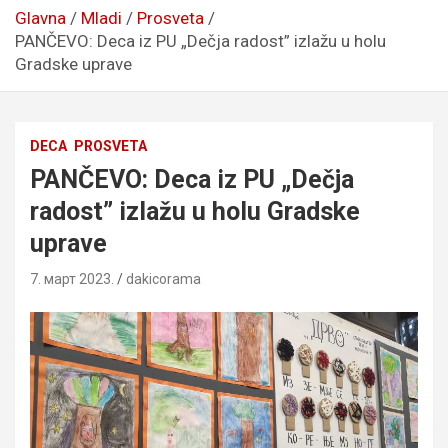
Glavna
Mladi
Prosveta
PANČEVO: Deca iz PU „Dečja radost” izlažu u holu
Gradske uprave
DECA
PROSVETA
PANČEVO: Deca iz PU „Dečja
radost” izlažu u holu Gradske
uprave
7. март 2023.
dakicorama