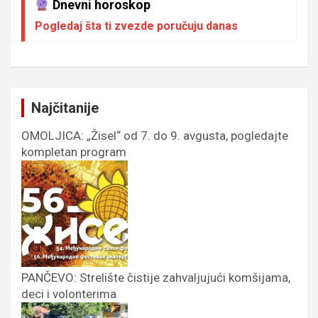
Dnevni horoskop
Pogledaj šta ti zvezde poručuju danas
Najčitanije
OMOLJICA: „Žisel“ od 7. do 9. avgusta, pogledajte
kompletan program
PANČEVO: Strelište čistije zahvaljujući komšijama,
deci i volonterima