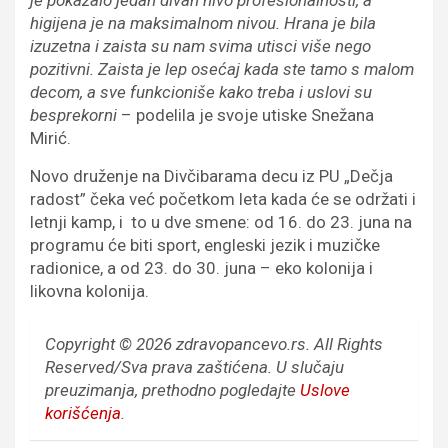
higijena je na maksimalnom nivou. Hrana je bila
izuzetna i zaista su nam svima utisci više nego
pozitivni. Zaista je lep osećaj kada ste tamo s malom
decom, a sve funkcioniše kako treba i uslovi su
besprekorni
– podelila je svoje utiske Snežana
Mirić.
Novo druženje na Divčibarama decu iz PU „Dečja
radost” čeka već početkom leta kada će se održati i
letnji kamp, i to u dve smene: od 16. do 23. juna na
programu će biti sport, engleski jezik i muzičke
radionice, a od 23. do 30. juna – eko kolonija i
likovna kolonija.
Copyright © 2026 zdravopancevo.rs. All Rights
Reserved/Sva prava zaštićena.
U slučaju
preuzimanja, prethodno pogledajte
Uslove
korišćenja
.