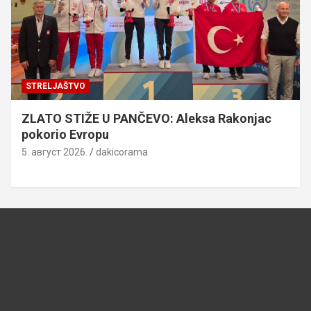
STRELJAŠTVO
ZLATO STIŽE U PANČEVO: Aleksa Rakonjac
pokorio Evropu
5. август 2026.
dakicorama