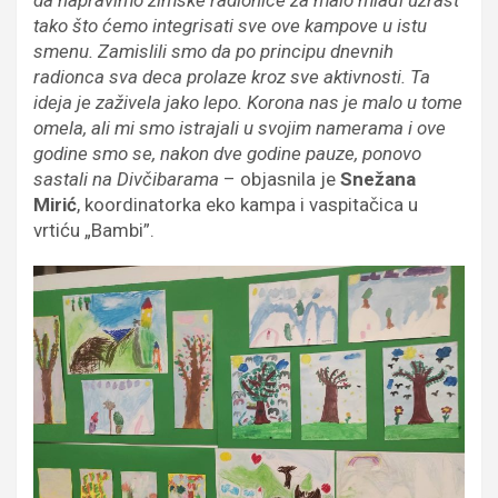
da napravimo zimske radionice za malo mlađi uzrast
tako što ćemo integrisati sve ove kampove u istu
smenu. Zamislili smo da po principu dnevnih
radionca sva deca prolaze kroz sve aktivnosti. Ta
ideja je zaživela jako lepo. Korona nas je malo u tome
omela, ali mi smo istrajali u svojim namerama i ove
godine smo se, nakon dve godine pauze, ponovo
sastali na Divčibarama
– objasnila je
Snežana
Mirić
, koordinatorka eko kampa i vaspitačica u
vrtiću „Bambi”.