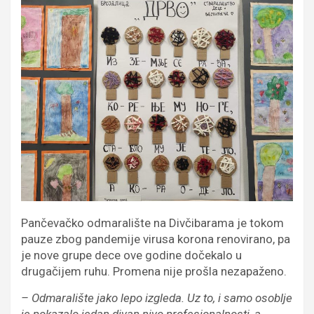
Pančevačko odmaralište na Divčibarama je tokom
pauze zbog pandemije virusa korona renovirano, pa
je nove grupe dece ove godine dočekalo u
drugačijem ruhu. Promena nije prošla nezapaženo.
– Odmaralište jako lepo izgleda. Uz to, i samo osoblje
je pokazalo jedan divan nivo profesionalnosti, a