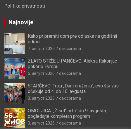
Politika privatnosti
Najnovije
Kako pripremiti dom pre odlaska na godišnji
odmor
7. август 2026.
dakicorama
ZLATO STIŽE U PANČEVO: Aleksa Rakonjac
pokorio Evropu
5. август 2026.
dakicorama
STARČEVO: Traju „Dani druženja”, evo šta vas
očekuje od 4. do 10. avgusta
3. август 2026.
dakicorama
OMOLJICA: „Žisel“ od 7. do 9. avgusta,
pogledajte kompletan program
3. август 2026.
dakicorama