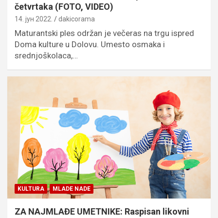
četvrtaka (FOTO, VIDEO)
14. јун 2022.
dakicorama
Maturantski ples održan je večeras na trgu ispred
Doma kulture u Dolovu. Umesto osmaka i
srednjoškolaca,…
KULTURA
MLADE NADE
ZA NAJMLAĐE UMETNIKE: Raspisan likovni