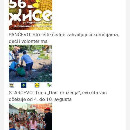
PANČEVO: Strelište čistije zahvaljujući komšijama,
deci i volonterima
STARČEVO: Traju „Dani druženja”, evo šta vas
očekuje od 4. do 10. avgusta