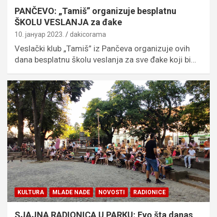
PANČEVO: „Tamiš” organizuje besplatnu
ŠKOLU VESLANJA za đake
10. јануар 2023.
dakicorama
Veslački klub „Tamiš” iz Pančeva organizuje ovih
dana besplatnu školu veslanja za sve đake koji bi…
KULTURA
MLADE NADE
NOVOSTI
RADIONICE
SJAJNA RADIONICA U PARКU: Evo šta danas