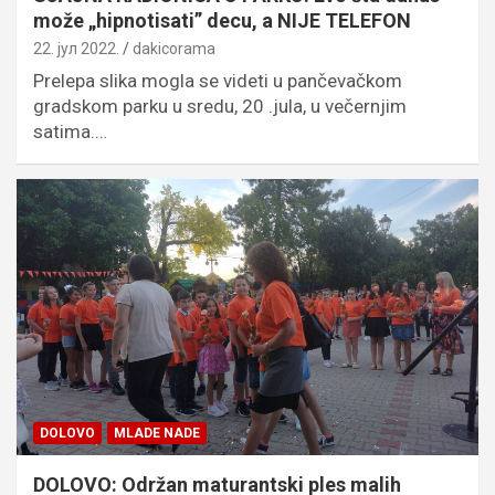
može „hipnotisati” decu, a NIJE TELEFON
22. јул 2022.
dakicorama
Prelepa slika mogla se videti u pančevačkom
gradskom parku u sredu, 20 .jula, u večernjim
satima.…
DOLOVO
MLADE NADE
DOLOVO: Održan maturantski ples malih