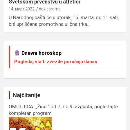
Svetskom prvenstvu u atletici
14. март 2022.
dakicorama
U Narodnoj bašti će u utorak, 15. marta, od 11 sati,
biti upriličena promotivna ulična trka…
Dnevni horoskop
Pogledaj šta ti zvezde poručuju danas
Najčitanije
OMOLJICA: „Žisel“ od 7. do 9. avgusta, pogledajte
kompletan program