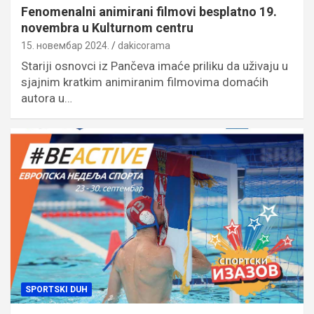
Fenomenalni animirani filmovi besplatno 19.
novembra u Kulturnom centru
15. новембар 2024.
dakicorama
Stariji osnovci iz Pančeva imaće priliku da uživaju u
sjajnim kratkim animiranim filmovima domaćih
autora u…
SPORTSKI DUH