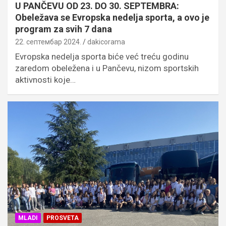
U PANČEVU OD 23. DO 30. SEPTEMBRA:
Obeležava se Evropska nedelja sporta, a ovo je
program za svih 7 dana
22. септембар 2024.
dakicorama
Evropska nedelja sporta biće već treću godinu
zaredom obeležena i u Pančevu, nizom sportskih
aktivnosti koje…
MLADI
PROSVETA