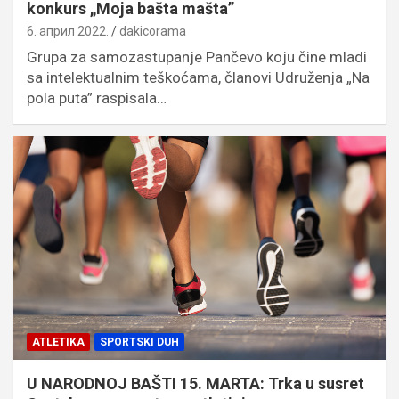
konkurs „Moja bašta mašta”
6. април 2022.
dakicorama
Grupa za samozastupanje Pančevo koju čine mladi
sa intelektualnim teškoćama, članovi Udruženja „Na
pola puta” raspisala…
ATLETIKA
SPORTSKI DUH
U NARODNOJ BAŠTI 15. MARTA: Trka u susret