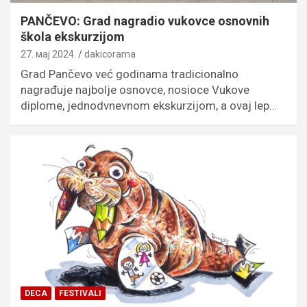
PANČEVO: Grad nagradio vukovce osnovnih
škola ekskurzijom
27. мај 2024.
dakicorama
Grad Pančevo već godinama tradicionalno
nagrađuje najbolje osnovce, nosioce Vukove
diplome, jednodvnevnom ekskurzijom, a ovaj lep…
DECA
FESTIVALI