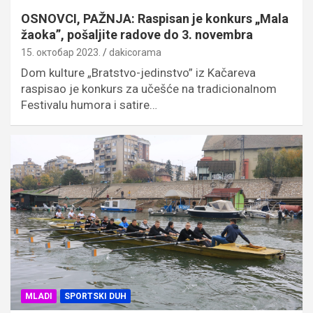
OSNOVCI, PAŽNJA: Raspisan je konkurs „Mala
žaoka”, pošaljite radove do 3. novembra
15. октобар 2023.
dakicorama
Dom kulture „Bratstvo-jedinstvo” iz Kačareva
raspisao je konkurs za učešće na tradicionalnom
Festivalu humora i satire…
MLADI
SPORTSKI DUH