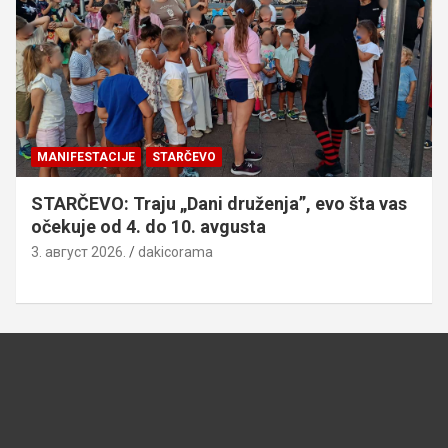
MANIFESTACIJE
STARČEVO
STARČEVO: Traju „Dani druženja”, evo šta vas
očekuje od 4. do 10. avgusta
3. август 2026.
dakicorama