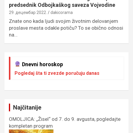
predsednik Odbojkaškog saveza Vojvodine
29. децембар 2022.
dakicorama
Znate ono kada ljudi svojim životnim delovanjem
proslave mesta odakle potiču? To se obično odnosi
na…
Dnevni horoskop
Pogledaj šta ti zvezde poručuju danas
Najčitanije
OMOLJICA: „Žisel“ od 7. do 9. avgusta, pogledajte
kompletan program