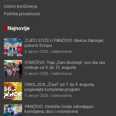
Uslovi korišćenja
Politika privatnosti
Najnovije
ZLATO STIŽE U PANČEVO: Aleksa Rakonjac
pokorio Evropu
5. август 2026.
dakicorama
STARČEVO: Traju „Dani druženja”, evo šta vas
očekuje od 4. do 10. avgusta
3. август 2026.
dakicorama
OMOLJICA: „Žisel“ od 7. do 9. avgusta,
pogledajte kompletan program
3. август 2026.
dakicorama
PANČEVO: Strelište čistije zahvaljujući
komšijama, deci i volonterima