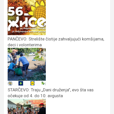
PANČEVO: Strelište čistije zahvaljujući komšijama,
deci i volonterima
STARČEVO: Traju „Dani druženja”, evo šta vas
očekuje od 4. do 10. avgusta