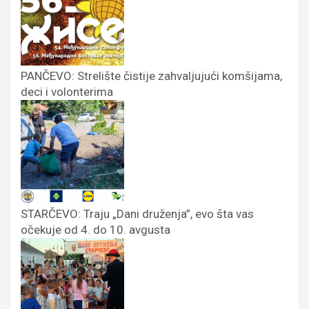
PANČEVO: Strelište čistije zahvaljujući komšijama,
deci i volonterima
STARČEVO: Traju „Dani druženja”, evo šta vas
očekuje od 4. do 10. avgusta