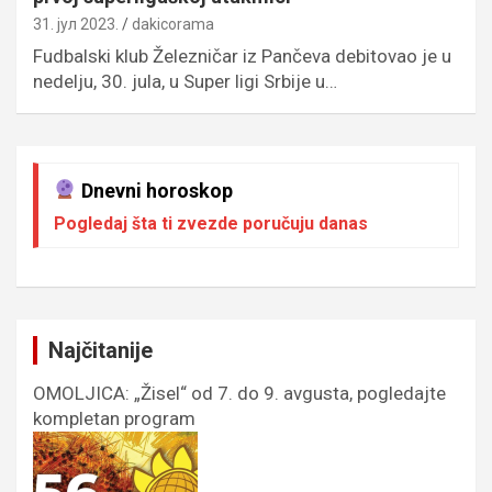
31. јул 2023.
dakicorama
Fudbalski klub Železničar iz Pančeva debitovao je u
nedelju, 30. jula, u Super ligi Srbije u…
Dnevni horoskop
Pogledaj šta ti zvezde poručuju danas
Najčitanije
OMOLJICA: „Žisel“ od 7. do 9. avgusta, pogledajte
kompletan program