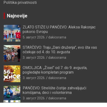
Politika privatnosti
Najnovije
ZLATO STIŽE U PANČEVO: Aleksa Rakonjac
pokorio Evropu
5. август 2026.
dakicorama
STARČEVO: Traju „Dani druženja”, evo šta vas
očekuje od 4. do 10. avgusta
3. август 2026.
dakicorama
OMOLJICA: „Žisel“ od 7. do 9. avgusta,
pogledajte kompletan program
3. август 2026.
dakicorama
PANČEVO: Strelište čistije zahvaljujući
komšijama, deci i volonterima
3. август 2026.
dakicorama