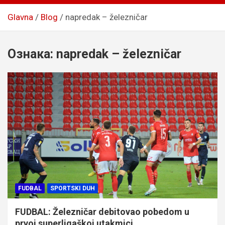
Glavna
Blog
napredak – železničar
Ознака:
napredak – železničar
FUDBAL
SPORTSKI DUH
FUDBAL: Železničar debitovao pobedom u
prvoj superligaškoj utakmici