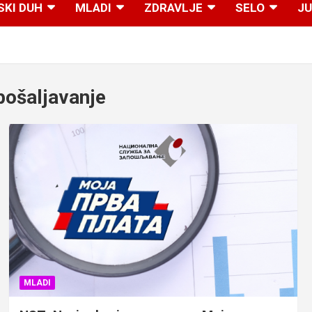
SKI DUH
MLADI
ZDRAVLJE
SELO
JU
pošaljavanje
MLADI