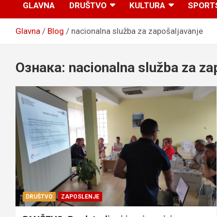
GLAVNA
DRUŠTVO
KULTURA
SPORT
Glavna
Blog
nacionalna služba za zapošaljavanje
Ознака:
nacionalna služba za za
DRUŠTVO
ZAPOSLENJE