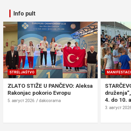
Info pult
STRELJAŠTVO
MANIFESTACI
ZLATO STIŽE U PANČEVO: Aleksa
STARČEVO:
Rakonjac pokorio Evropu
druženja”,
4. do 10. 
5. август 2026.
dakicorama
3. август 2026