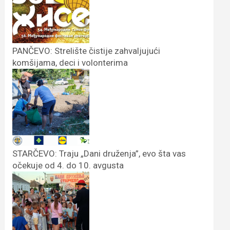
PANČEVO: Strelište čistije zahvaljujući
komšijama, deci i volonterima
STARČEVO: Traju „Dani druženja”, evo šta vas
očekuje od 4. do 10. avgusta