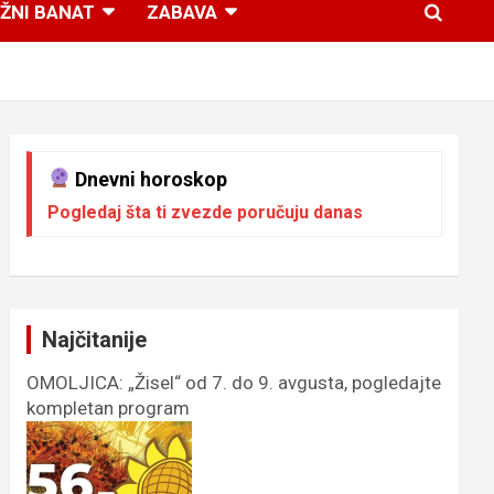
ŽNI BANAT
ZABAVA
Dnevni horoskop
Pogledaj šta ti zvezde poručuju danas
Najčitanije
OMOLJICA: „Žisel“ od 7. do 9. avgusta, pogledajte
kompletan program