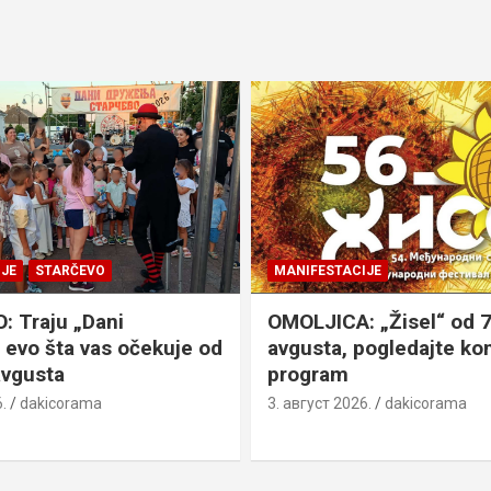
JE
STARČEVO
MANIFESTACIJE
 Traju „Dani
OMOLJICA: „Žisel“ od 7
 evo šta vas očekuje od
avgusta, pogledajte k
avgusta
program
.
dakicorama
3. август 2026.
dakicorama