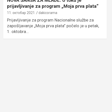
NOVA ŠANSA ZA MLADE: U toku je
prijavljivanje za program „Moja prva plata“
11. октобар 2021.
dakicorama
Prijavljivanje za program Nacionalne službe za
zapošljavanje „Moja prva plata” počelo je u petak,
1. oktobra…