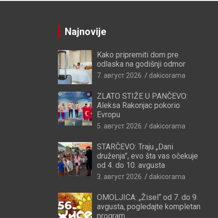
Najnovije
Kako pripremiti dom pre
odlaska na godišnji odmor
7. август 2026.
dakicorama
ZLATO STIŽE U PANČEVO:
Aleksa Rakonjac pokorio
Evropu
5. август 2026.
dakicorama
STARČEVO: Traju „Dani
druženja”, evo šta vas očekuje
od 4. do 10. avgusta
3. август 2026.
dakicorama
OMOLJICA: „Žisel“ od 7. do 9.
avgusta, pogledajte kompletan
program