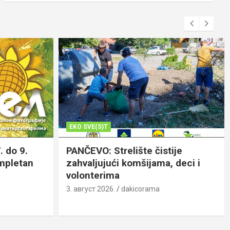
EKO SVE(S)T
. do 9.
PANČEVO: Strelište čistije
ompletan
zahvaljujući komšijama, deci i
volonterima
3. август 2026.
dakicorama