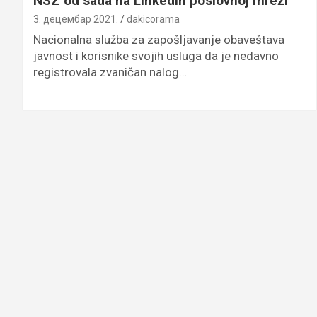
NSZ od sada na LinkedIn poslovnoj mreži
3. децембар 2021.
dakicorama
Nacionalna služba za zapošljavanje obaveštava
javnost i korisnike svojih usluga da je nedavno
registrovala zvaničan nalog…