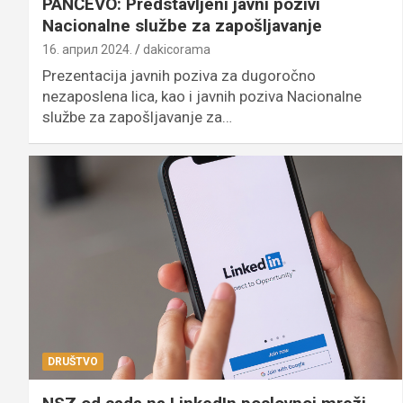
PANČEVO: Predstavljeni javni pozivi
Nacionalne službe za zapošljavanje
16. април 2024.
dakicorama
Prezentacija javnih poziva za dugoročno
nezaposlena lica, kao i javnih poziva Nacionalne
službe za zapošljavanje za…
DRUŠTVO