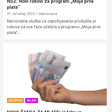
NSZ: Novi rokovi za program „Moja prva
plata“
31. октобар 2023.
dakicorama
Nacionalna služba za zapošljavanje produžila je
rokove za sve faze učešća u programu „Moja prva
plata”,…
DRUŠTVO
MLADI