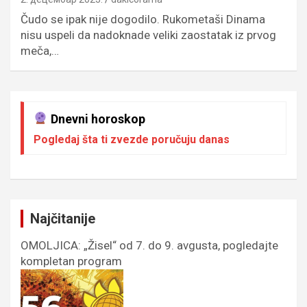
Čudo se ipak nije dogodilo. Rukometaši Dinama
nisu uspeli da nadoknade veliki zaostatak iz prvog
meča,…
Dnevni horoskop
Pogledaj šta ti zvezde poručuju danas
Najčitanije
OMOLJICA: „Žisel“ od 7. do 9. avgusta, pogledajte
kompletan program