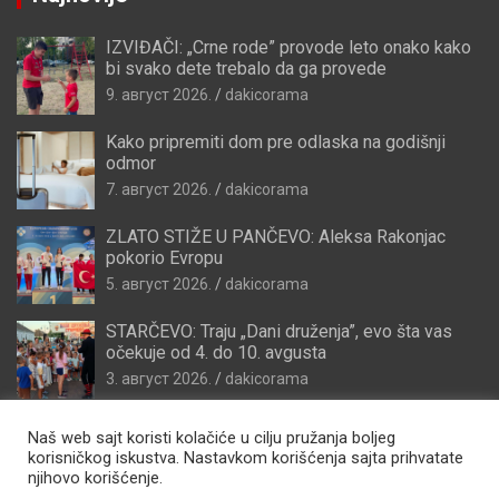
IZVIĐAČI: „Crne rode” provode leto onako kako
bi svako dete trebalo da ga provede
9. август 2026.
dakicorama
Kako pripremiti dom pre odlaska na godišnji
odmor
7. август 2026.
dakicorama
ZLATO STIŽE U PANČEVO: Aleksa Rakonjac
pokorio Evropu
5. август 2026.
dakicorama
STARČEVO: Traju „Dani druženja”, evo šta vas
očekuje od 4. do 10. avgusta
3. август 2026.
dakicorama
Naš web sajt koristi kolačiće u cilju pružanja boljeg
korisničkog iskustva. Nastavkom korišćenja sajta prihvatate
njihovo korišćenje.