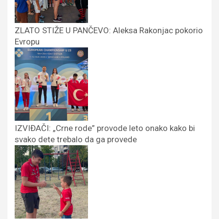
ZLATO STIŽE U PANČEVO: Aleksa Rakonjac pokorio
Evropu
IZVIĐAČI: „Crne rode” provode leto onako kako bi
svako dete trebalo da ga provede