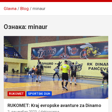
Glavna
Blog
minaur
Ознака:
minaur
RUKOMET
SPORTSKI DUH
RUKOMET: Kraj evropske avanture za Dinamo
2. децембар 2023.
dakicorama