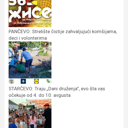
PANČEVO: Strelište čistije zahvaljujući komšijama,
deci i volonterima
STARČEVO: Traju „Dani druženja”, evo šta vas
očekuje od 4. do 10. avgusta