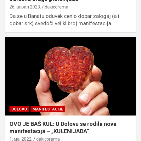
26. април 2023.
dakicorama
Da se u Banatu oduvek cenio dobar zalogaj (a i
dobar srk) svedoči veliki broj manifestacija…
DOLOVO
MANIFESTACIJE
OVO JE BAŠ KUL: U Dolovu se rodila nova
manifestacija – „KULENIJADA”
1. мај 2022.
dakicorama