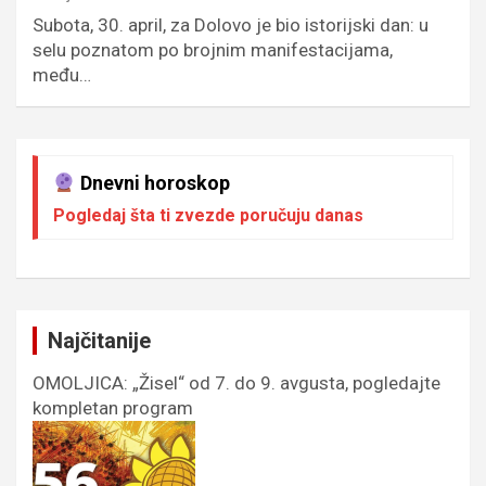
Subota, 30. april, za Dolovo je bio istorijski dan: u
selu poznatom po brojnim manifestacijama,
među…
Dnevni horoskop
Pogledaj šta ti zvezde poručuju danas
Najčitanije
OMOLJICA: „Žisel“ od 7. do 9. avgusta, pogledajte
kompletan program