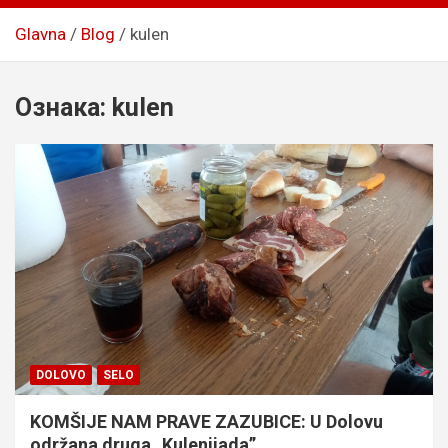
Glavna
Blog
kulen
Ознака:
kulen
DOLOVO
SELO
KOMŠIJE NAM PRAVE ZAZUBICE: U Dolovu
održana druga „Kulenijada”