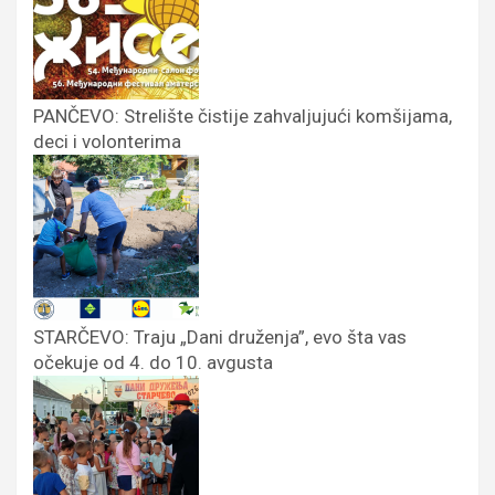
PANČEVO: Strelište čistije zahvaljujući komšijama,
deci i volonterima
STARČEVO: Traju „Dani druženja”, evo šta vas
očekuje od 4. do 10. avgusta