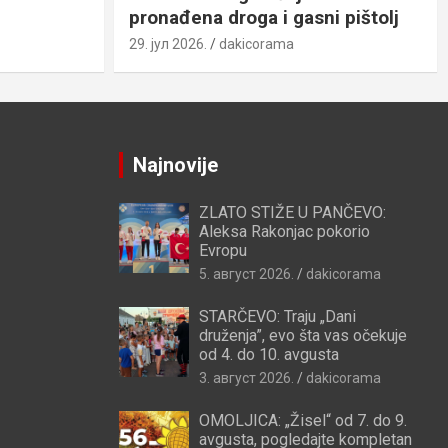
pronađena droga i gasni pištolj
29. јул 2026.
dakicorama
Najnovije
ZLATO STIŽE U PANČEVO:
Aleksa Rakonjac pokorio
Evropu
5. август 2026.
dakicorama
STARČEVO: Traju „Dani
druženja”, evo šta vas očekuje
od 4. do 10. avgusta
3. август 2026.
dakicorama
OMOLJICA: „Žisel“ od 7. do 9.
avgusta, pogledajte kompletan