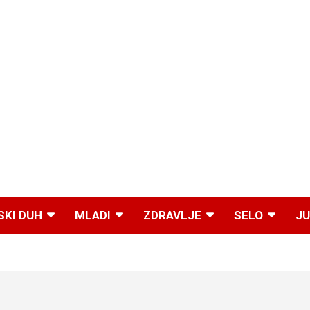
SKI DUH
MLADI
ZDRAVLJE
SELO
JU