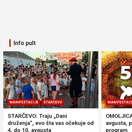
Info pult
MANIFESTACIJE
STARČEVO
MANIFESTACI
STARČEVO: Traju „Dani
OMOLJICA: 
druženja”, evo šta vas očekuje od
avgusta, 
4. do 10. avgusta
program