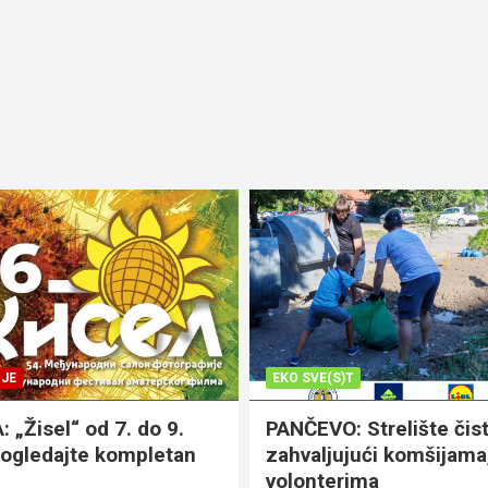
JE
EKO SVE(S)T
„Žisel“ od 7. do 9.
PANČEVO: Strelište čist
pogledajte kompletan
zahvaljujući komšijama,
volonterima