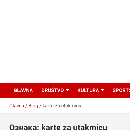
GLAVNA
DRUŠTVO
KULTURA
SPORT
Glavna
Blog
karte za utakmicu
Ознака:
karte za utakmicu