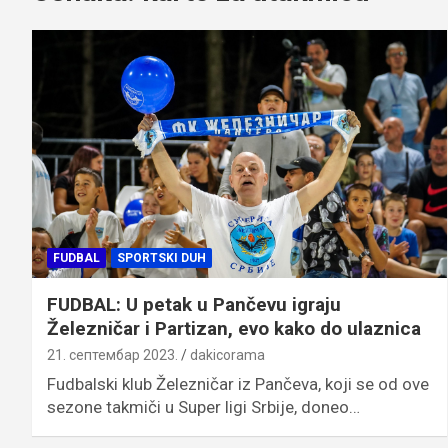
FUDBAL
SPORTSKI DUH
FUDBAL: U petak u Pančevu igraju
Železničar i Partizan, evo kako do ulaznica
21. септембар 2023.
dakicorama
Fudbalski klub Železničar iz Pančeva, koji se od ove
sezone takmiči u Super ligi Srbije, doneo…