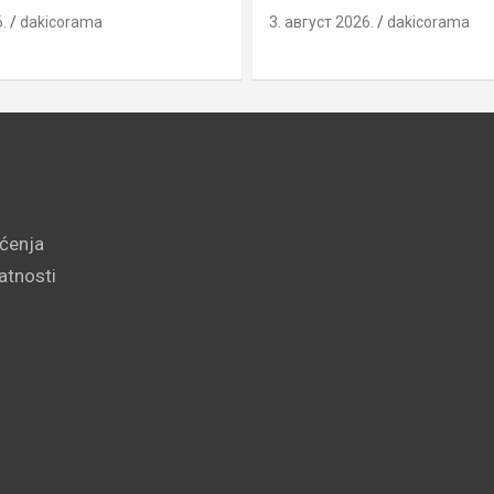
.
dakicorama
3. август 2026.
dakicorama
šćenja
vatnosti