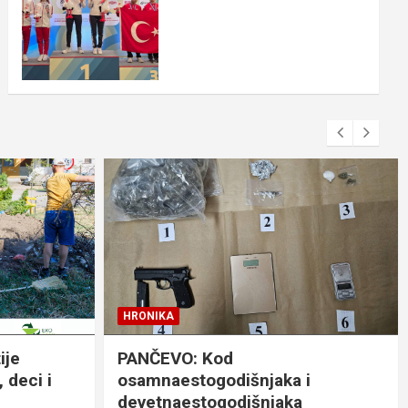
HRONIKA
ije
PANČEVO: Kod
 deci i
osamnaestogodišnjaka i
devetnaestogodišnjaka