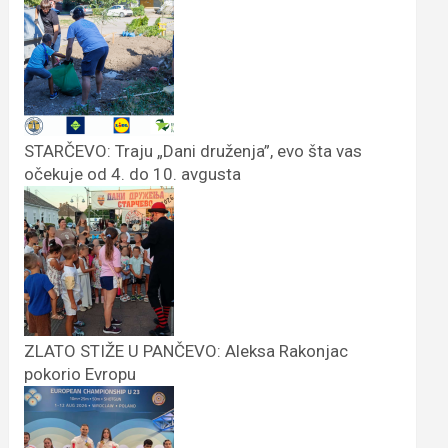
STARČEVO: Traju „Dani druženja”, evo šta vas
očekuje od 4. do 10. avgusta
ZLATO STIŽE U PANČEVO: Aleksa Rakonjac
pokorio Evropu