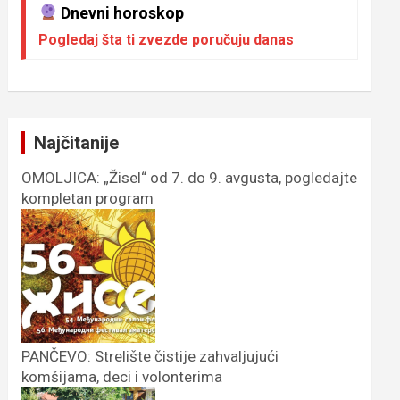
Dnevni horoskop
Pogledaj šta ti zvezde poručuju danas
Najčitanije
OMOLJICA: „Žisel“ od 7. do 9. avgusta, pogledajte
kompletan program
PANČEVO: Strelište čistije zahvaljujući
komšijama, deci i volonterima