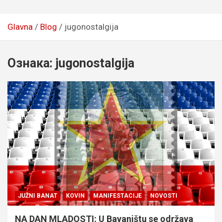
Glavna
Blog
jugonostalgija
Ознака:
jugonostalgija
JUŽNI BANAT
KOVIN
MANIFESTACIJE
NOVOSTI
NA DAN MLADOSTI: U Bavaništu se održava