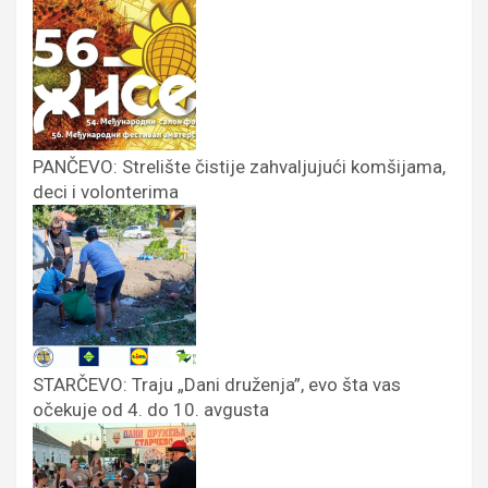
PANČEVO: Strelište čistije zahvaljujući komšijama,
deci i volonterima
STARČEVO: Traju „Dani druženja”, evo šta vas
očekuje od 4. do 10. avgusta