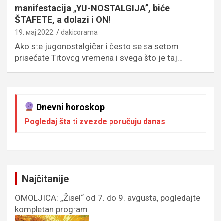
manifestacija „YU-NOSTALGIJA”, biće
ŠTAFETE, a dolazi i ON!
19. мај 2022.
dakicorama
Ako ste jugonostalgičar i često se sa setom
prisećate Titovog vremena i svega što je taj…
Dnevni horoskop
Pogledaj šta ti zvezde poručuju danas
Najčitanije
OMOLJICA: „Žisel“ od 7. do 9. avgusta, pogledajte
kompletan program