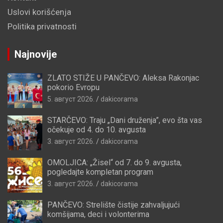
Uslovi korišćenja
Politika privatnosti
Najnovije
ZLATO STIŽE U PANČEVO: Aleksa Rakonjac
pokorio Evropu
5. август 2026.
dakicorama
STARČEVO: Traju „Dani druženja”, evo šta vas
očekuje od 4. do 10. avgusta
3. август 2026.
dakicorama
OMOLJICA: „Žisel“ od 7. do 9. avgusta,
pogledajte kompletan program
3. август 2026.
dakicorama
PANČEVO: Strelište čistije zahvaljujući
komšijama, deci i volonterima