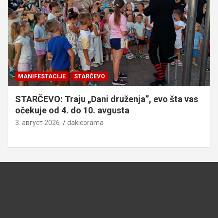
MANIFESTACIJE
STARČEVO
STARČEVO: Traju „Dani druženja”, evo šta vas
očekuje od 4. do 10. avgusta
3. август 2026.
dakicorama