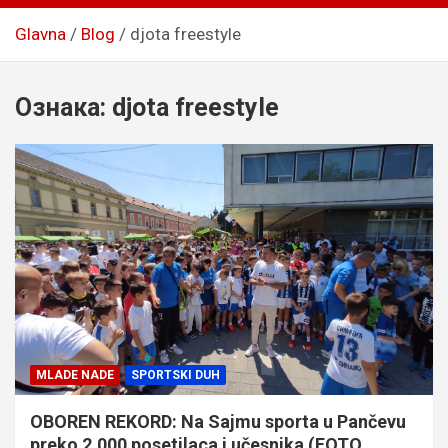
Glavna
Blog
djota freestyle
Ознака:
djota freestyle
MLADE NADE
SPORTSKI DUH
OBOREN REKORD: Na Sajmu sporta u Pančevu
preko 2.000 posetilaca i učesnika (FOTO,