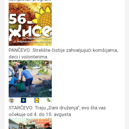
PANČEVO: Strelište čistije zahvaljujući komšijama,
deci i volonterima
STARČEVO: Traju „Dani druženja”, evo šta vas
očekuje od 4. do 10. avgusta