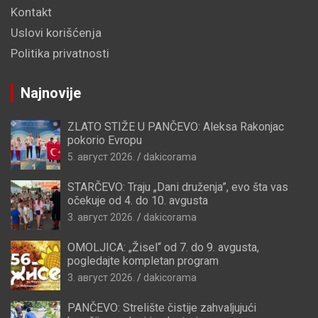
Kontakt
Uslovi korišćenja
Politika privatnosti
Najnovije
ZLATO STIŽE U PANČEVO: Aleksa Rakonjac
pokorio Evropu
5. август 2026.
dakicorama
STARČEVO: Traju „Dani druženja”, evo šta vas
očekuje od 4. do 10. avgusta
3. август 2026.
dakicorama
OMOLJICA: „Žisel“ od 7. do 9. avgusta,
pogledajte kompletan program
3. август 2026.
dakicorama
PANČEVO: Strelište čistije zahvaljujući