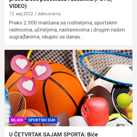
VIDEO)
12. мај 2022.
dakicorama
Preko 2.000 mališana sa roditeljima, sportskim
radnicima, učiteljima, nastavnicima i drugim našim
sugrađanima, okupilo se danas…
MLADI
SPORTSKI DUH
U ČETVRTAK SAJAM SPORTA: Biće