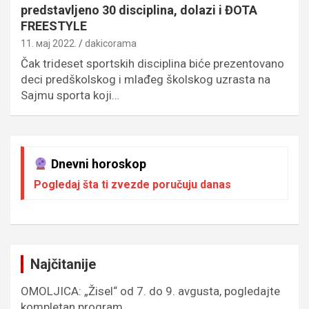
predstavljeno 30 disciplina, dolazi i ĐOTA
FREESTYLE
11. мај 2022.
dakicorama
Čak trideset sportskih disciplina biće prezentovano
deci predškolskog i mlađeg školskog uzrasta na
Sajmu sporta koji…
Dnevni horoskop
Pogledaj šta ti zvezde poručuju danas
Najčitanije
OMOLJICA: „Žisel“ od 7. do 9. avgusta, pogledajte
kompletan program