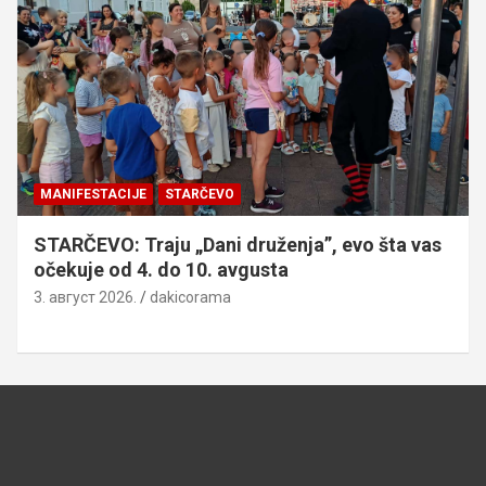
MANIFESTACIJE
STARČEVO
STARČEVO: Traju „Dani druženja”, evo šta vas
očekuje od 4. do 10. avgusta
3. август 2026.
dakicorama