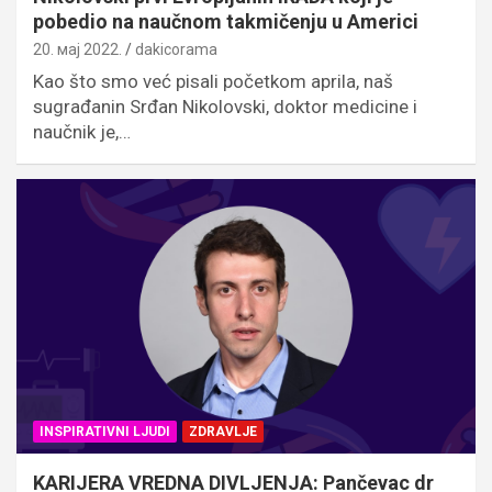
pobedio na naučnom takmičenju u Americi
20. мај 2022.
dakicorama
Kao što smo već pisali početkom aprila, naš
sugrađanin Srđan Nikolovski, doktor medicine i
naučnik je,…
INSPIRATIVNI LJUDI
ZDRAVLJE
KARIJERA VREDNA DIVLJENJA: Pančevac dr