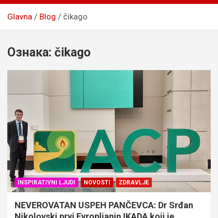
Glavna
Blog
čikago
Ознака:
čikago
INSPIRATIVNI LJUDI
NOVOSTI
ZDRAVLJE
NEVEROVATAN USPEH PANČEVCA: Dr Srđan
Nikolovski prvi Evropljanin IKADA koji je