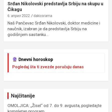
Srđan Nikolovski predstavlja Srbiju na skupu u
Čikagu
6. април 2022.
dakicorama
Naš Pančevac Srđan Nikolovski, doktor medicine i
naučnik, izabran je da predstavlja Srbiju na
godišnjem sastanku…
Dnevni horoskop
Pogledaj šta ti zvezde poručuju danas
Najčitanije
OMOLJICA: „Žisel“ od 7. do 9. avgusta, pogledajte
kompletan program