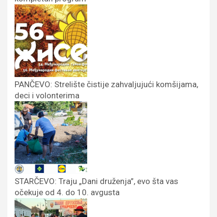
PANČEVO: Strelište čistije zahvaljujući komšijama,
deci i volonterima
STARČEVO: Traju „Dani druženja”, evo šta vas
očekuje od 4. do 10. avgusta