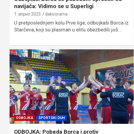
navijača: Vidimo se u Superligi
1. април 2023.
dakicorama
U pretposlednjem kolu Prve lige, odbojkaši Borca iz
Starčeva, koji su plasman u elitu obezbedili još…
ODBOJKA
SPORTSKI DUH
ODBOJKA: Pobeda Borca i protiv