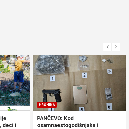
HRONIKA
ije
PANČEVO: Kod
 deci i
osamnaestogodišnjaka i