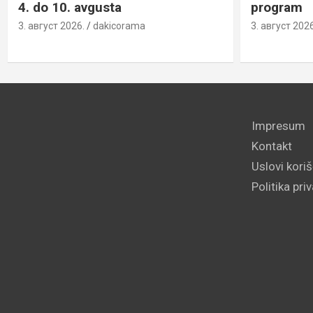
4. do 10. avgusta
program
3. август 2026.
dakicorama
3. август 2026
Impresum
Kontakt
Uslovi kori
Politika pri