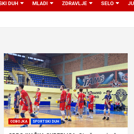
SKI DUH
MLADI
ZDRAVLJE
SELO
JU
ODBOJKA
SPORTSKI DUH