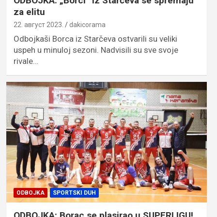
ODBOJKA: „Borci” iz Starčeva se spremaju
za elitu
22. август 2023.
dakicorama
Odbojkaši Borca iz Starčeva ostvarili su veliki
uspeh u minuloj sezoni. Nadvisili su sve svoje
rivale…
ODBOJKA
SPORTSKI DUH
ODBOJKA: Borac se plasirao u SUPERLIGU!