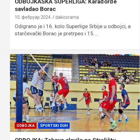
ODBOJKAŠKA SUPERLIGA: Karađorđe
savladao Borac
10. фебруар 2024.
dakicorama
Odigrano je i 16. kolo Superlige Srbije u odbojci, a
starčevački Borac je pretrpeo i 15.…
ODBOJKA
SPORTSKI DUH