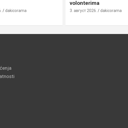
volonterima
.
dakicorama
3. август 2026.
dakicorama
šćenja
vatnosti