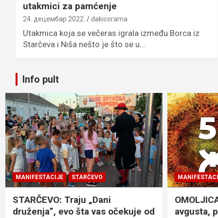
utakmici za pamćenje
24. децембар 2022.
dakicorama
Utakmica koja se večeras igrala između Borca iz
Starčeva i Niša nešto je što se u…
Info pult
MANIFESTACIJE
STARČEVO
MANIFESTACI
STARČEVO: Traju „Dani
OMOLJICA: 
druženja”, evo šta vas očekuje od
avgusta, 