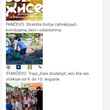
PANČEVO: Strelište čistije zahvaljujući
komšijama, deci i volonterima
STARČEVO: Traju „Dani druženja”, evo šta vas
očekuje od 4. do 10. avgusta