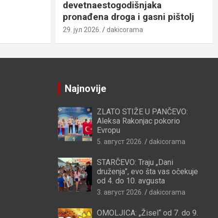
devetnaestogodišnjaka
pronađena droga i gasni pištolj
29. јул 2026.
dakicorama
Najnovije
ZLATO STIŽE U PANČEVO:
Aleksa Rakonjac pokorio
Evropu
5. август 2026.
dakicorama
STARČEVO: Traju „Dani
druženja”, evo šta vas očekuje
od 4. do 10. avgusta
3. август 2026.
dakicorama
OMOLJICA: „Žisel“ od 7. do 9.