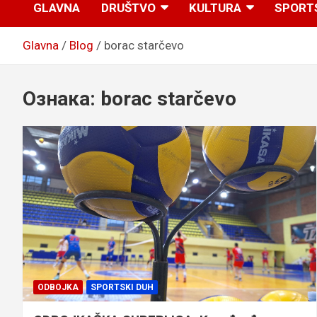
GLAVNA
DRUŠTVO
KULTURA
SPORT
Glavna
Blog
borac starčevo
Ознака:
borac starčevo
ODBOJKA
SPORTSKI DUH