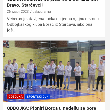
Bravo, Starčevci!
26. март 2023.
dakicorama
Večeras je stavljena tačka na jednu sjajnu sezonu
Odbojkaškog kluba Borac iz Starčeva, iako ona
još…
ODBOJKA
SPORTSKI DUH
ODBOJKA: Pioniri Borca u nedelju se bore