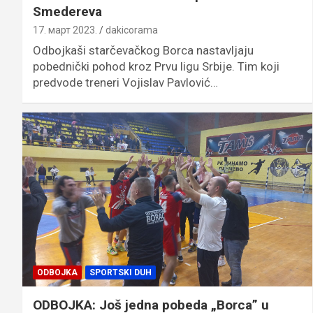
Smedereva
17. март 2023.
dakicorama
Odbojkaši starčevačkog Borca nastavljaju
pobednički pohod kroz Prvu ligu Srbije. Tim koji
predvode treneri Vojislav Pavlović…
ODBOJKA
SPORTSKI DUH
ODBOJKA: Još jedna pobeda „Borca” u