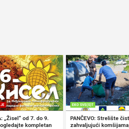
JE
EKO SVE(S)T
„Žisel“ od 7. do 9.
PANČEVO: Strelište čist
pogledajte kompletan
zahvaljujući komšijama,