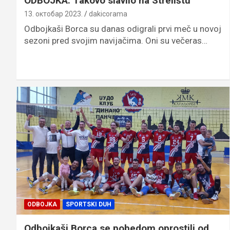
ODBOJKA: Takovo slavilo na Strelištu
13. октобар 2023.
dakicorama
Odbojkaši Borca su danas odigrali prvi meč u novoj
sezoni pred svojim navijačima. Oni su večeras…
ODBOJKA
SPORTSKI DUH
Odbojkaši Borca se pobedom oprostili od