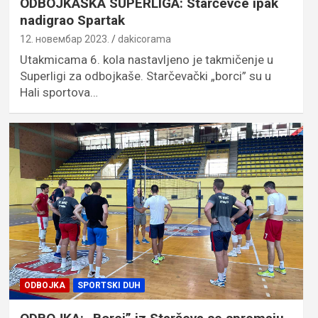
ODBOJKAŠKA SUPERLIGA: Starčevce ipak
nadigrao Spartak
12. новембар 2023.
dakicorama
Utakmicama 6. kola nastavljeno je takmičenje u
Superligi za odbojkaše. Starčevački „borci” su u
Hali sportova…
ODBOJKA
SPORTSKI DUH