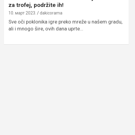
za trofej, podržite ih!
10. март 2023.
dakicorama
Sve oči poklonika igre preko mreže u našem gradu,
ali i mnogo šire, ovih dana uprte…