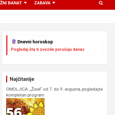
ŽNI BANAT
ZABAVA
Dnevni horoskop
Pogledaj šta ti zvezde poručuju danas
Najčitanije
OMOLJICA: „Žisel“ od 7. do 9. avgusta, pogledajte
kompletan program