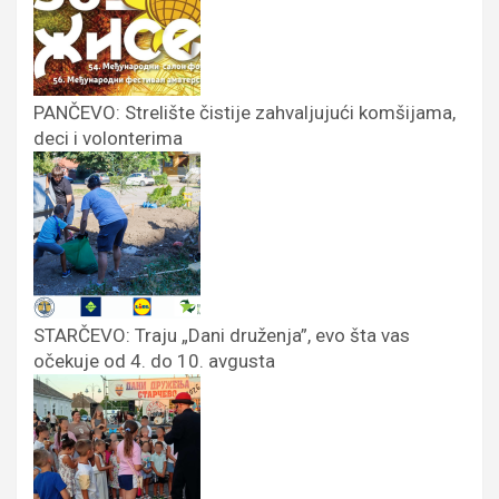
PANČEVO: Strelište čistije zahvaljujući komšijama,
deci i volonterima
STARČEVO: Traju „Dani druženja”, evo šta vas
očekuje od 4. do 10. avgusta