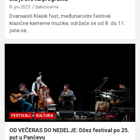
8. јун 2023.
dakicorama
Dvanaesti Klasik fest, međunarodni festival
klasične kamerne muzike, održaće se od 8. do 11.
juna na…
FESTIVALI
KULTURA
OD VEČERAS DO NEDELJE: Džez festival po 25.
put u Pančevu