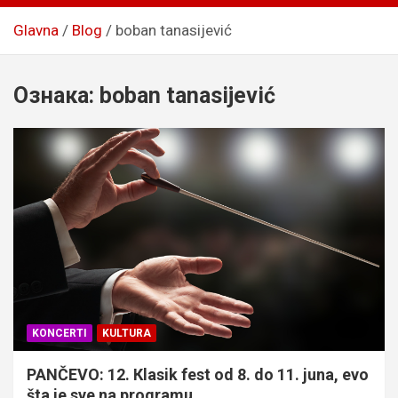
Glavna
Blog
boban tanasijević
Ознака:
boban tanasijević
KONCERTI
KULTURA
PANČEVO: 12. Кlasik fest od 8. do 11. juna, evo
šta je sve na programu