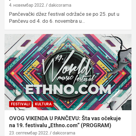
4. новембар 2022.
dakicorama
Pančevački džez festival održaće se po 25. put u
Pančevu od 4. do 6. novembra u…
FESTIVALI
KULTURA
OVOG VIKENDA U PANČEVU: Šta vas očekuje
na 19. festivalu „Ethno.com” (PROGRAM)
23. септембар 2022.
dakicorama