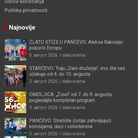
Uslovi korišćenja
Politika privatnosti
Najnovije
ZLATO STIŽE U PANČEVO: Aleksa Rakonjac
pokorio Evropu
5. август 2026.
dakicorama
STARČEVO: Traju „Dani druženja”, evo šta vas
očekuje od 4. do 10. avgusta
3. август 2026.
dakicorama
OMOLJICA: „Žisel“ od 7. do 9. avgusta,
pogledajte kompletan program
3. август 2026.
dakicorama
PANČEVO: Strelište čistije zahvaljujući
komšijama, deci i volonterima
3. август 2026.
dakicorama