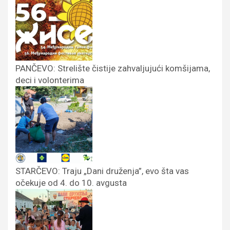
PANČEVO: Strelište čistije zahvaljujući komšijama,
deci i volonterima
STARČEVO: Traju „Dani druženja”, evo šta vas
očekuje od 4. do 10. avgusta