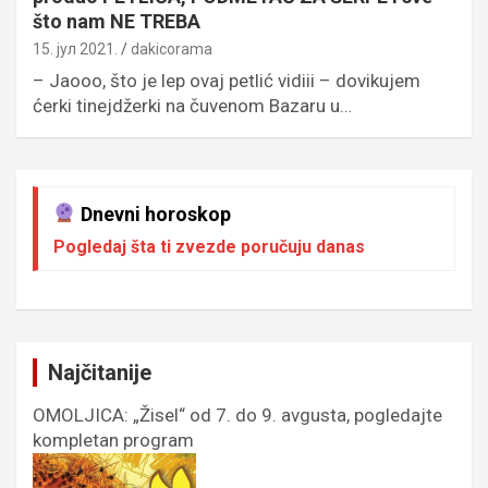
što nam NE TREBA
15. јул 2021.
dakicorama
– Jaooo, što je lep ovaj petlić vidiii – dovikujem
ćerki tinejdžerki na čuvenom Bazaru u…
Dnevni horoskop
Pogledaj šta ti zvezde poručuju danas
Najčitanije
OMOLJICA: „Žisel“ od 7. do 9. avgusta, pogledajte
kompletan program