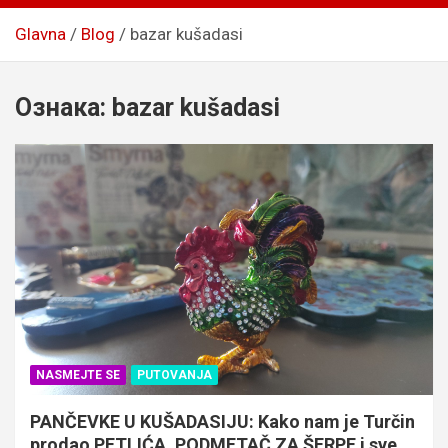
Glavna
Blog
bazar kušadasi
Ознака:
bazar kušadasi
NASMEJTE SE
PUTOVANJA
PANČEVKE U KUŠADASIJU: Kako nam je Turčin
prodao PETLIĆA, PODMETAČ ZA ŠERPE i sve