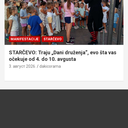
MANIFESTACIJE
STARČEVO
STARČEVO: Traju „Dani druženja”, evo šta vas
očekuje od 4. do 10. avgusta
3. август 2026.
dakicorama