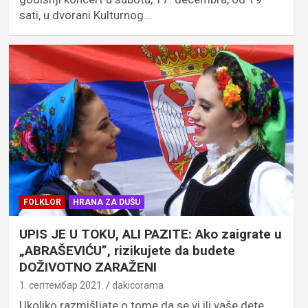
sati, u dvorani Kulturnog…
FOLKLOR
HRANA ZA DUŠU
UPIS JE U TOKU, ALI PAZITE: Ako zaigrate u
„ABRAŠEVIĆU”, rizikujete da budete
DOŽIVOTNO ZARAŽENI
1. септембар 2021.
dakicorama
Ukoliko razmišljate o tome da se vi ili vaše dete