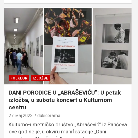
FOLKLOR
IZLOŽBE
DANI PORODICE U „ABRAŠEVIĆU”: U petak
izložba, u subotu koncert u Kulturnom
centru
27. мај 2023.
dakicorama
Kulturno-umetničko društvo „Abrašević” iz Pančeva
ove godine je, u okviru manifestacije „Dani