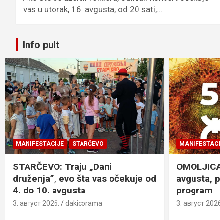
vas u utorak, 16. avgusta, od 20 sati,…
Info pult
MANIFESTACIJE
STARČEVO
MANIFESTACI
STARČEVO: Traju „Dani
OMOLJICA: 
druženja”, evo šta vas očekuje od
avgusta, 
4. do 10. avgusta
program
3. август 2026.
dakicorama
3. август 2026