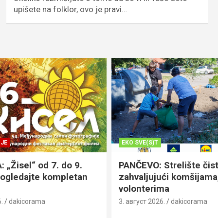
upišete na folklor, ovo je pravi…
JE
EKO SVE(S)T
„Žisel“ od 7. do 9.
PANČEVO: Strelište čist
pogledajte kompletan
zahvaljujući komšijama,
volonterima
.
dakicorama
3. август 2026.
dakicorama