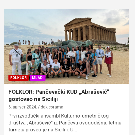
FOLKLOR
MLADI
FOLKLOR: Pančevački KUD „Abrašević”
gostovao na Siciliji
6. август 2024.
dakicorama
Prvi izvođački ansambl Kulturno-umetničkog
društva „Abrašević” iz Pančeva ovogodišnju letnju
turneju proveo je na Siciliji. U…