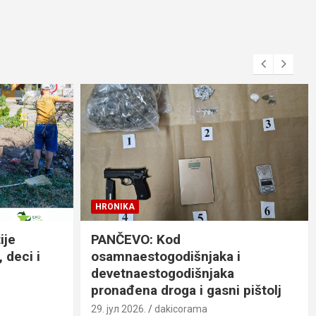
HRONIKA
ije
PANČEVO: Kod
 deci i
osamnaestogodišnjaka i
devetnaestogodišnjaka
pronađena droga i gasni pištolj
29. јул 2026.
dakicorama