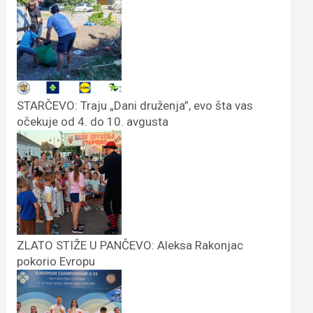
STARČEVO: Traju „Dani druženja”, evo šta vas
očekuje od 4. do 10. avgusta
ZLATO STIŽE U PANČEVO: Aleksa Rakonjac
pokorio Evropu