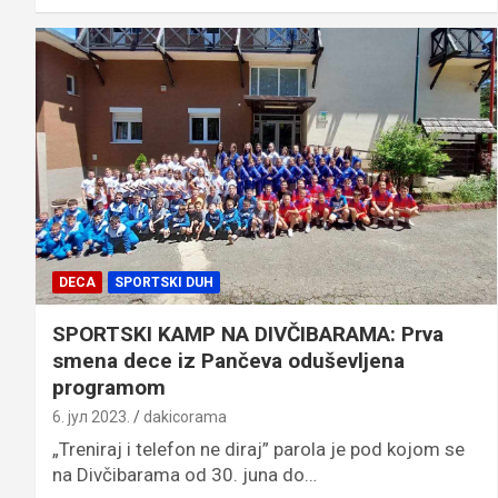
DECA
SPORTSKI DUH
SPORTSKI KAMP NA DIVČIBARAMA: Prva
smena dece iz Pančeva oduševljena
programom
6. јул 2023.
dakicorama
„Treniraj i telefon ne diraj” parola je pod kojom se
na Divčibarama od 30. juna do…