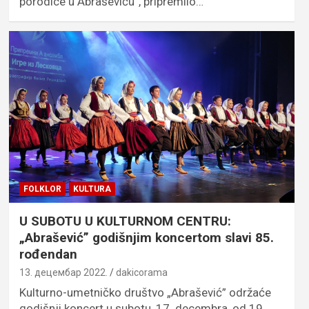
porodice u Abraševiću”, pripremilo…
FOLKLOR
KULTURA
U SUBOTU U KULTURNOM CENTRU:
„Abrašević” godišnjim koncertom slavi 85.
rođendan
13. децембар 2022.
dakicorama
Kulturno-umetničko društvo „Abrašević” održaće
godišnji koncert u subotu, 17. decembra, od 19