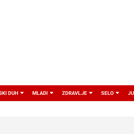
SKI DUH
MLADI
ZDRAVLJE
SELO
JU