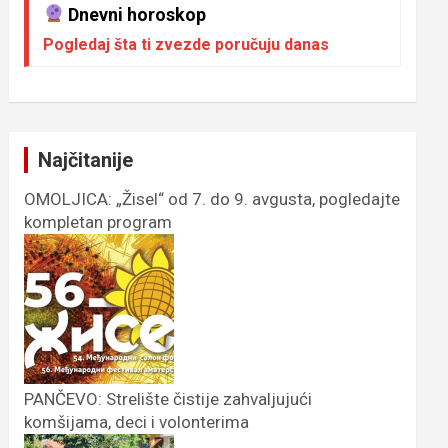
Dnevni horoskop
Pogledaj šta ti zvezde poručuju danas
Najčitanije
OMOLJICA: „Žisel“ od 7. do 9. avgusta, pogledajte
kompletan program
PANČEVO: Strelište čistije zahvaljujući
komšijama, deci i volonterima