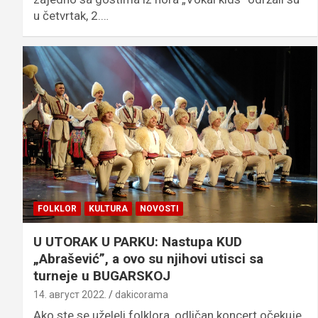
u četvrtak, 2.…
FOLKLOR
KULTURA
NOVOSTI
U UTORAK U PARKU: Nastupa KUD
„Abrašević”, a ovo su njihovi utisci sa
turneje u BUGARSKOJ
14. август 2022.
dakicorama
Ako ste se uželeli folklora, odličan koncert očekuje