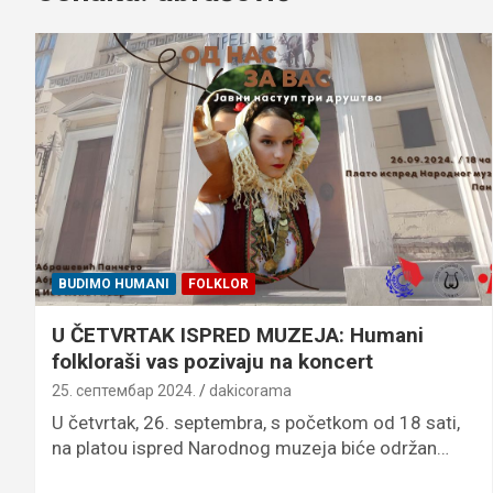
BUDIMO HUMANI
FOLKLOR
U ČETVRTAK ISPRED MUZEJA: Humani
folkloraši vas pozivaju na koncert
25. септембар 2024.
dakicorama
U četvrtak, 26. septembra, s početkom od 18 sati,
na platou ispred Narodnog muzeja biće održan…