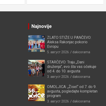
Najnovije
ZLATO STIŽE U PANČEVO:
Aleksa Rakonjac pokorio
Evropu
5. август 2026.
dakicorama
STARČEVO: Traju „Dani
druženja”, evo šta vas očekuje
od 4. do 10. avgusta
3. август 2026.
dakicorama
OMOLJICA: „Žisel“ od 7. do 9.
avgusta, pogledajte kompletan
program
3. август 2026.
dakicorama