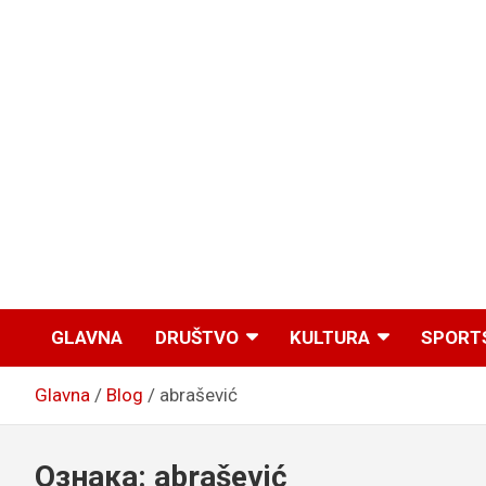
GLAVNA
DRUŠTVO
KULTURA
SPORT
Glavna
Blog
abrašević
Ознака:
abrašević