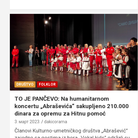
DRUŠTVO
FOLKLOR
TO JE PANČEVO: Na humanitarnom
koncertu „Abraševića” sakupljeno 210.000
dinara za opremu za Hitnu pomoć
3. март 2023.
dakicorama
Članovi Kulturno-umetničkog društva „Abrašević”
zajedno sa gostima iz hora „Vokal kids” održali su