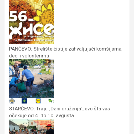
PANČEVO: Strelište čistije zahvaljujući komšijama,
deci i volonterima
STARČEVO: Traju „Dani druženja”, evo šta vas
očekuje od 4. do 10. avgusta