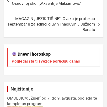
o
g
g
A
чланка
Osnovnoj školi „Aksentije Maksimović”
o
e
er
p
k
p
MAGAZIN „JEZIK TIŠINE”: Ovako je protekao
septembar u zajednici gluvih i nagluvih u Južnom
Banatu
Dnevni horoskop
Pogledaj šta ti zvezde poručuju danas
Najčitanije
OMOLJICA: „Žisel“ od 7. do 9. avgusta, pogledajte
kompletan program