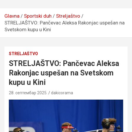
Glavna
Sportski duh
Streljaštvo
STRELJAŠTVO: Pančevac Aleksa Rakonjac uspešan na
Svetskom kupu u Kini
STRELJAŠTVO
STRELJAŠTVO: Pančevac Aleksa
Rakonjac uspešan na Svetskom
kupu u Kini
28. септембар 2025.
dakicorama