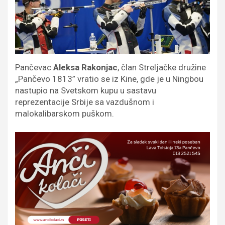
Pančevac
Aleksa Rakonjac
, član Streljačke družine
„Pančevo 1813” vratio se iz Kine, gde je u Ningbou
nastupio na Svetskom kupu u sastavu
reprezentacije Srbije sa vazdušnom i
malokalibarskom puškom.