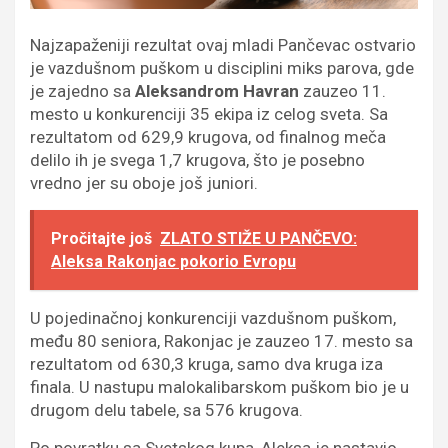
Najzapaženiji rezultat ovaj mladi Pančevac ostvario
je vazdušnom puškom u disciplini miks parova, gde
je zajedno sa
Aleksandrom Havran
zauzeo 11.
mesto u konkurenciji 35 ekipa iz celog sveta. Sa
rezultatom od 629,9 krugova, od finalnog meča
delilo ih je svega 1,7 krugova, što je posebno
vredno jer su oboje još juniori.
Pročitajte još
ZLATO STIŽE U PANČEVO:
Aleksa Rakonjac pokorio Evropu
U pojedinačnoj konkurenciji vazdušnom puškom,
među 80 seniora, Rakonjac je zauzeo 17. mesto sa
rezultatom od 630,3 kruga, samo dva kruga iza
finala. U nastupu malokalibarskom puškom bio je u
drugom delu tabele, sa 576 krugova.