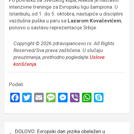
Po povratku sa Svetskog kupa, Aleksa je nastavio
intenzivne treninge za Evropsku ligu šampiona. U
Istanbulu, od 1. do 5. oktobra, nastupiće u disciplini
vazdušna puška u paru sa
Lazarom Kovačevićem
,
ponovo u sastavu reprezentacije Srbije.
Copyright © 2026 zdravopancevo.rs. All Rights
Reserved/Sva prava zaštićena.
U slučaju
preuzimanja, prethodno pogledajte
Uslove
korišćenja
.
Podeli:
F
T
E
M
M
Vi
W
S
a
wi
m
es
es
b
h
ky
ce
tt
ail
s
se
er
at
p
b
er
a
n
s
e
Кретање
DOLOVO: Evropski dan jezika obeležen u