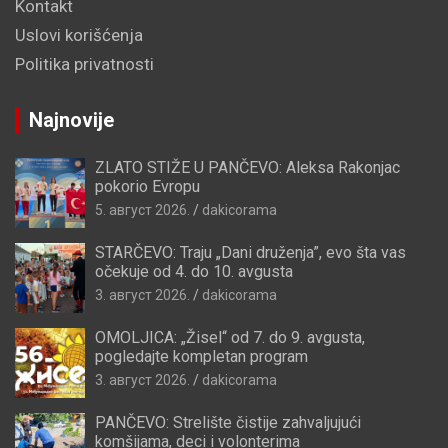
Kontakt
Uslovi korišćenja
Politika privatnosti
Najnovije
ZLATO STIŽE U PANČEVO: Aleksa Rakonjac
pokorio Evropu
5. август 2026.
dakicorama
STARČEVO: Traju „Dani druženja”, evo šta vas
očekuje od 4. do 10. avgusta
3. август 2026.
dakicorama
OMOLJICA: „Žisel“ od 7. do 9. avgusta,
pogledajte kompletan program
3. август 2026.
dakicorama
PANČEVO: Strelište čistije zahvaljujući
komšijama, deci i volonterima