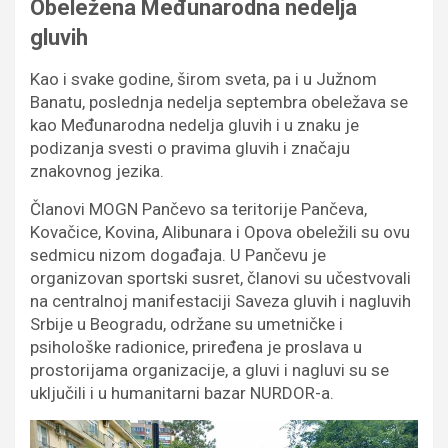
Obeležena Međunarodna nedelja
gluvih
Kao i svake godine, širom sveta, pa i u Južnom
Banatu, poslednja nedelja septembra obeležava se
kao Međunarodna nedelja gluvih i u znaku je
podizanja svesti o pravima gluvih i značaju
znakovnog jezika.
Članovi MOGN Pančevo sa teritorije Pančeva,
Kovačice, Kovina, Alibunara i Opova obeležili su ovu
sedmicu nizom događaja. U Pančevu je
organizovan sportski susret, članovi su učestvovali
na centralnoj manifestaciji Saveza gluvih i nagluvih
Srbije u Beogradu, održane su umetničke i
psihološke radionice, priređena je proslava u
prostorijama organizacije, a gluvi i nagluvi su se
uključili i u humanitarni bazar NURDOR-a.