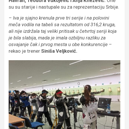
Havran, Teodora Vukojević i Anja Knežević.
One
su su starije i nastupale su za reprezentaciju Srbije.
– Iva je sjajno krenula prve tri serije i na polovini
meča vodila na tabeli sa rezultatom od 316,2 kruga,
ali nije izdržala taj veliki pritisak u četvrtoj seriji koja
je bila slabija, mada je imala ozbiljnu razliku za
osvajanje čak i prvog mesta u obe konkurencije
–
rekao je trener
Siniša Veljković.