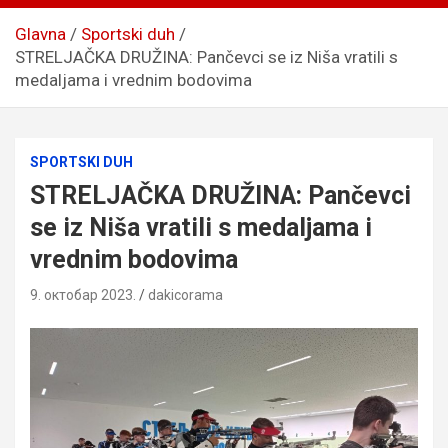
Glavna
Sportski duh
STRELJAČKA DRUŽINA: Pančevci se iz Niša vratili s
medaljama i vrednim bodovima
SPORTSKI DUH
STRELJAČKA DRUŽINA: Pančevci
se iz Niša vratili s medaljama i
vrednim bodovima
9. октобар 2023.
dakicorama