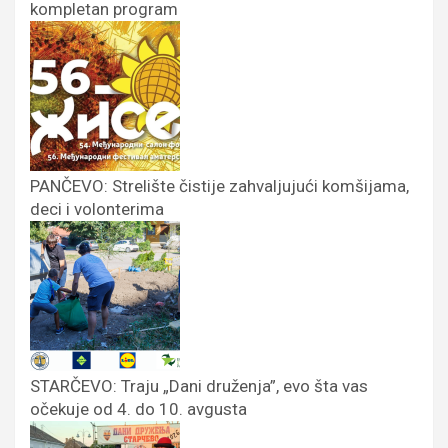
kompletan program
PANČEVO: Strelište čistije zahvaljujući komšijama,
deci i volonterima
STARČEVO: Traju „Dani druženja”, evo šta vas
očekuje od 4. do 10. avgusta