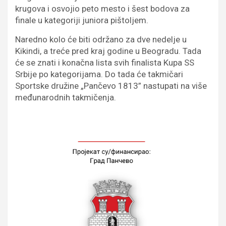
krugova i osvojio peto mesto i šest bodova za
finale u kategoriji juniora pištoljem.
Naredno kolo će biti održano za dve nedelje u
Kikindi, a treće pred kraj godine u Beogradu. Tada
će se znati i konačna lista svih finalista Kupa SS
Srbije po kategorijama. Do tada će takmičari
Sportske družine „Pančevo 1813” nastupati na više
međunarodnih takmičenja.