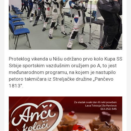
Proteklog vikenda u Nišu održano prvo kolo Kupa SS
Srbije sportskim vazdušnim oružjem po A, to jest
međunarodnom programu, na kojem je nastupilo
petoro takmičara iz Streljačke družine „Pančevo
1813”.