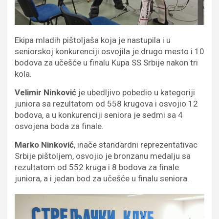
Ekipa mladih pištoljaša koja je nastupila i u
seniorskoj konkurenciji osvojila je drugo mesto i 10
bodova za učešće u finalu Kupa SS Srbije nakon tri
kola.
Velimir Ninković
je ubedljivo pobedio u kategoriji
juniora sa rezultatom od 558 krugova i osvojio 12
bodova, a u konkurenciji seniora je sedmi sa 4
osvojena boda za finale.
Marko Ninković
, inače standardni reprezentativac
Srbije pištoljem, osvojio je bronzanu medalju sa
rezultatom od 552 kruga i 8 bodova za finale
juniora, a i jedan bod za učešće u finalu seniora.