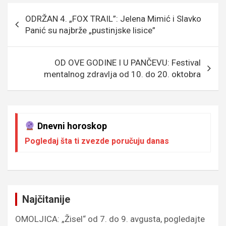
o
g
g
A
Кретање
ODRŽAN 4. „FOX TRAIL”: Jelena Mimić i Slavko
o
e
er
p
чланка
Panić su najbrže „pustinjske lisice”
k
p
OD OVE GODINE I U PANČEVU: Festival
mentalnog zdravlja od 10. do 20. oktobra
Dnevni horoskop
Pogledaj šta ti zvezde poručuju danas
Najčitanije
OMOLJICA: „Žisel“ od 7. do 9. avgusta, pogledajte