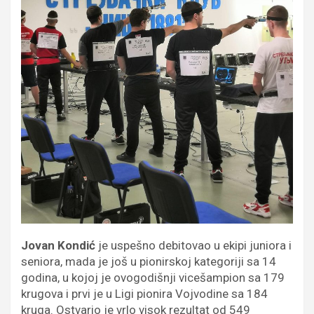
Jovan Kondić
je uspešno debitovao u ekipi juniora i
seniora, mada je još u pionirskoj kategoriji sa 14
godina, u kojoj je ovogodišnji vicešampion sa 179
krugova i prvi je u Ligi pionira Vojvodine sa 184
kruga. Ostvario je vrlo visok rezultat od 549