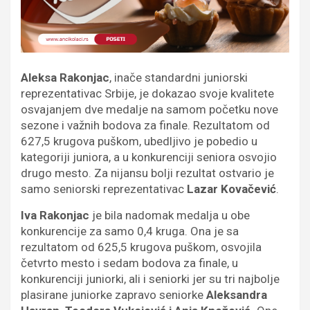
Aleksa Rakonjac
, inače standardni juniorski
reprezentativac Srbije, je dokazao svoje kvalitete
osvajanjem dve medalje na samom početku nove
sezone i važnih bodova za finale. Rezultatom od
627,5 krugova puškom, ubedljivo je pobedio u
kategoriji juniora, a u konkurenciji seniora osvojio
drugo mesto. Za nijansu bolji rezultat ostvario je
samo seniorski reprezentativac
Lazar Kovačević
.
Iva Rakonjac
je bila nadomak medalja u obe
konkurencije za samo 0,4 kruga. Ona je sa
rezultatom od 625,5 krugova puškom, osvojila
četvrto mesto i sedam bodova za finale, u
konkurenciji juniorki, ali i seniorki jer su tri najbolje
plasirane juniorke zapravo seniorke
Aleksandra