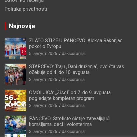
Uslovi korišćenja
Politika privatnosti
Najnovije
ZLATO STIŽE U PANČEVO: Aleksa Rakonjac
pokorio Evropu
5. август 2026.
dakicorama
STARČEVO: Traju „Dani druženja”, evo šta vas
očekuje od 4. do 10. avgusta
3. август 2026.
dakicorama
OMOLJICA: „Žisel“ od 7. do 9. avgusta,
pogledajte kompletan program
3. август 2026.
dakicorama
PANČEVO: Strelište čistije zahvaljujući
komšijama, deci i volonterima
3. август 2026.
dakicorama