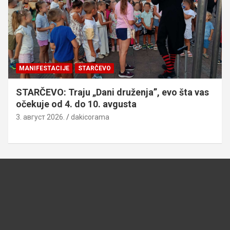
MANIFESTACIJE
STARČEVO
STARČEVO: Traju „Dani druženja”, evo šta vas
očekuje od 4. do 10. avgusta
3. август 2026.
dakicorama