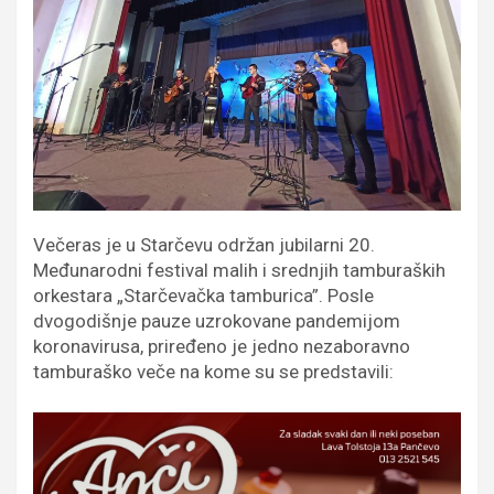
Večeras je u Starčevu održan jubilarni 20.
Međunarodni festival malih i srednjih tamburaških
orkestara „Starčevačka tamburica”. Posle
dvogodišnje pauze uzrokovane pandemijom
koronavirusa, priređeno je jedno nezaboravno
tamburaško veče na kome su se predstavili: