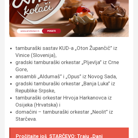
tamburaški sastav KUD-a „Oton Župančič” iz
Vinice (Slovenija),
gradski tamburaški orkestar „Pljevlja” iz Crne
Gore,
ansambli „Aldumaš” i „Opus” iz Novog Sada,
gradski tamburaški orkestar „Banja Luka” iz
Republike Srpske,
tamburaški orkestar Hrvoja Harkanovca iz
Osijeka (Hrvatska) i
domaćini – tamburaški orkestar „Neolit” iz
Starčeva.
Pročitajte još
STARČEVO: Traju „Dani