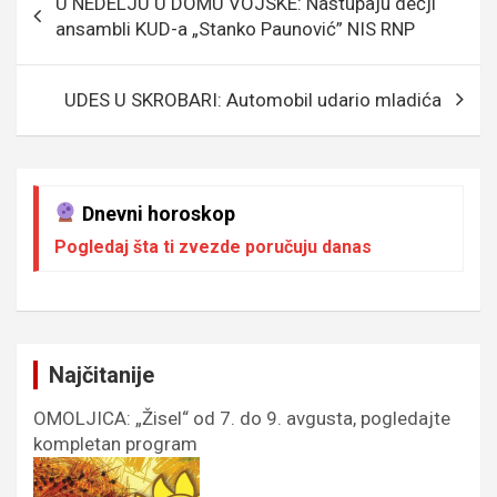
U NEDELJU U DOMU VOJSKE: Nastupaju dečji
o
e
er
p
чланка
ansambli KUD-a „Stanko Paunović” NIS RNP
k
p
UDES U SKROBARI: Automobil udario mladića
Dnevni horoskop
Pogledaj šta ti zvezde poručuju danas
Najčitanije
OMOLJICA: „Žisel“ od 7. do 9. avgusta, pogledajte
kompletan program