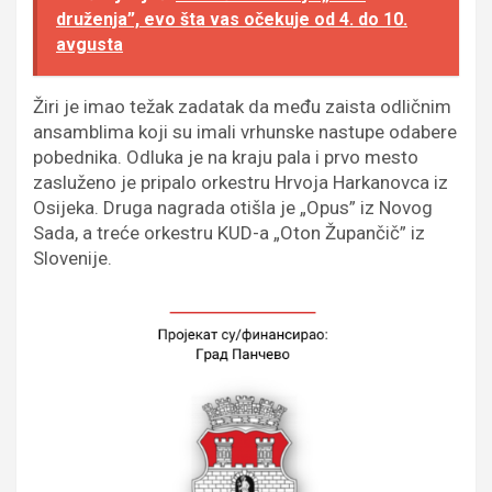
druženja”, evo šta vas očekuje od 4. do 10.
avgusta
Žiri je imao težak zadatak da među zaista odličnim
ansamblima koji su imali vrhunske nastupe odabere
pobednika. Odluka je na kraju pala i prvo mesto
zasluženo je pripalo orkestru Hrvoja Harkanovca iz
Osijeka. Druga nagrada otišla je „Opus” iz Novog
Sada, a treće orkestru KUD-a „Oton Župančič” iz
Slovenije.