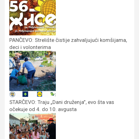
PANČEVO: Strelište čistije zahvaljujući komšijama,
deci i volonterima
STARČEVO: Traju „Dani druženja”, evo šta vas
očekuje od 4. do 10. avgusta