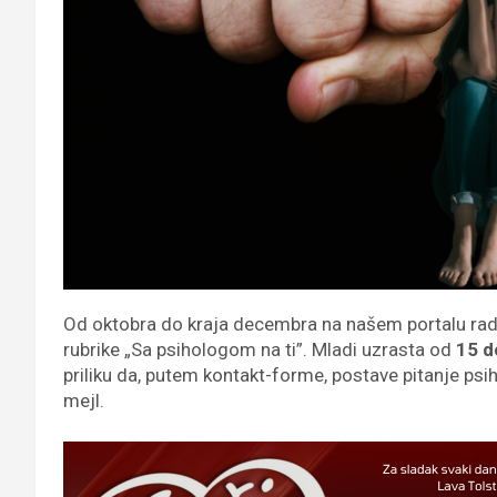
Od oktobra do kraja decembra na našem portalu radi
rubrike „Sa psihologom na ti”. Mladi uzrasta od
15 d
priliku da, putem kontakt-forme, postave pitanje ps
mejl.