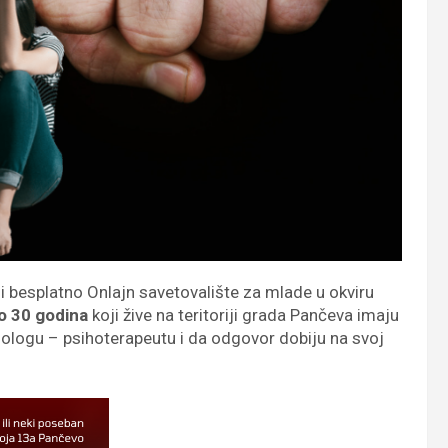
 besplatno Onlajn savetovalište za mlade u okviru
o 30 godina
koji žive na teritoriji grada Pančeva imaju
ihologu – psihoterapeutu i da odgovor dobiju na svoj