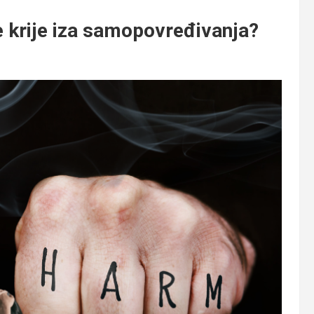
krije iza samopovređivanja?