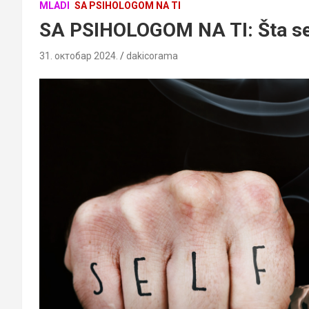
MLADI
SA PSIHOLOGOM NA TI
SA PSIHOLOGOM NA TI: Šta se 
31. октобар 2024.
dakicorama