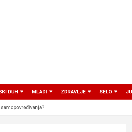
SKI DUH
MLADI
ZDRAVLJE
SELO
JU
a samopovređivanja?