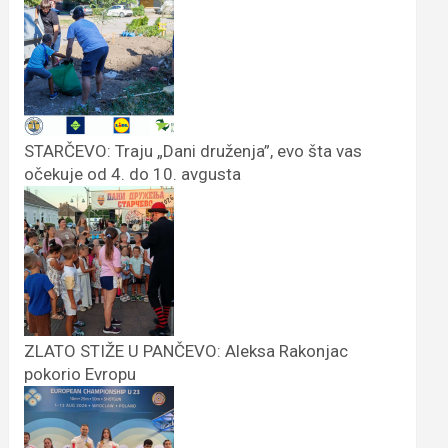
STARČEVO: Traju „Dani druženja”, evo šta vas
očekuje od 4. do 10. avgusta
ZLATO STIŽE U PANČEVO: Aleksa Rakonjac
pokorio Evropu