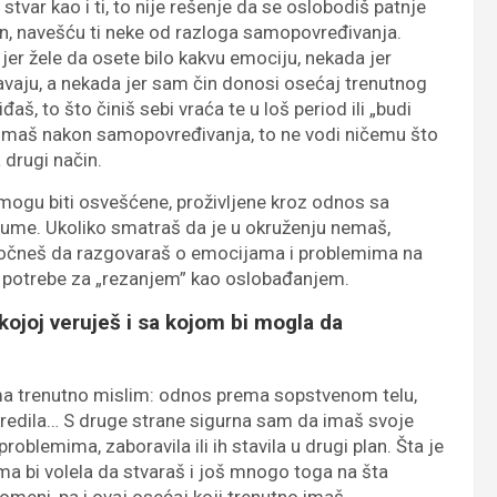
tvar kao i ti, to nije rešenje da se oslobodiš patnje
in, navešću ti neke od razloga samopovređivanja.
jer žele da osete bilo kakvu emociju, nekada jer
avaju, a nekada jer sam čin donosi osećaj trenutnog
aš, to što činiš sebi vraća te u loš period ili „budi
 imaš nakon samopovređivanja, to ne vodi ničemu što
 drugi način.
 mogu biti osvešćene, proživljene kroz odnos sa
zume. Ukoliko smatraš da je u okruženju nemaš,
 počneš da razgovaraš o emocijama i problemima na
ti potrebe za „rezanjem” kao oslobađanjem.
kojoj veruješ i sa kojom bi mogla da
jima trenutno mislim: odnos prema sopstvenom telu,
ovredila… S druge strane sigurna sam da imaš svoje
roblemima, zaboravila ili ih stavila u drugi plan. Šta je
ma bi volela da stvaraš i još mnogo toga na šta
eni, pa i ovaj osećaj koji trenutno imaš.