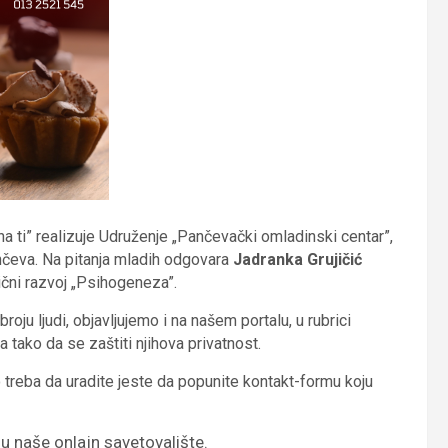
a ti” realizuje Udruženje „Pančevački omladinski centar”,
nčeva. Na pitanja mladih odgovara
Jadranka Grujičić
lični razvoj „Psihogeneza”.
oju ljudi, objavljujemo i na našem portalu, u rubrici
 tako da se zaštiti njihova privatnost.
to treba da uradite jeste da popunite kontakt-formu koju
 u naše onlajn savetovalište.