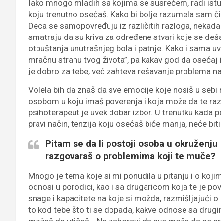
Iako mnogo mladih sa kojima se susrećem, radi istu s
koju trenutno osećaš. Kako bi bolje razumela sam č
Deca se samopovređuju iz različitih razloga, nekada 
smatraju da su kriva za određene stvari koje se deš
otpuštanja unutrašnjeg bola i patnje. Kako i sama uviđ
mračnu stranu tvog života”, pa kakav god da osećaj
je dobro za tebe, već zahteva rešavanje problema na
Volela bih da znaš da sve emocije koje nosiš u sebi
osobom u koju imaš poverenja i koja može da te ra
psihoterapeut je uvek dobar izbor. U trenutku kada
pravi način, tenzija koju osećaš biće manja, neće bi
Pitam se da li postoji osoba u okruženju 
razgovaraš o problemima koji te muče?
Mnogo je tema koje si mi ponudila u pitanju i o ko
odnosi u porodici, kao i sa drugaricom koja te je p
snage i kapacitete na koje si možda, razmišljajući o p
to kod tebe što ti se dopada, kakve odnose sa drugi
možeš da utičeš… Ne zaboravi da sve može da se prom