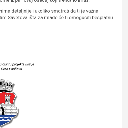
ma detaljnije i ukoliko smatraš da ti je važna
 tim Savetovališta za mlade će ti omogućiti besplatnu