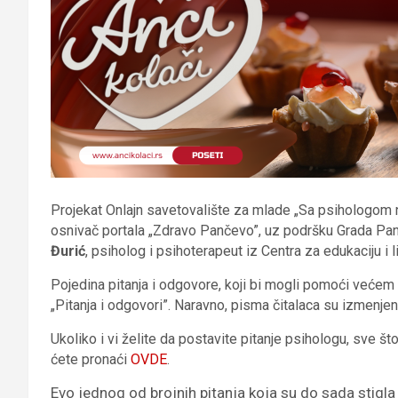
Projekat Onlajn savetovalište za mlade „Sa psihologom n
osnivač portala „Zdravo Pančevo”, uz podršku Grada Pa
Đurić
, psiholog i psihoterapeut iz Centra za edukaciju i 
Pojedina pitanja i odgovore, koji bi mogli pomoći većem br
„Pitanja i odgovori”. Naravno, pisma čitalaca su izmenjena
Ukoliko i vi želite da postavite pitanje psihologu, sve š
ćete pronaći
OVDE
.
Evo jednog od brojnih pitanja koja su do sada stigla