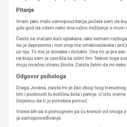
Pitanje
Imam jako malo samopouzdanja, počela sam da bud
gde god da odem neko ima ružno mišljenje o mom i
Često se vraćam kući uplakana, iako nemam razloga 
da je depresivna i non stop me omalovažavala i priča
uz nju. To me je donekle i dotuklo. Ona mi je pre par
na kraju sam ja završila sa istim tim. Nakon toga sve
moju mračnu stranu života. Zaista želim da mi nek
Odgovor psihologa
Draga Jovana, zaista mi je žao zbog tvog trenutnog s
tim i podnositi tu količinu bola i patnje. U isto vrem
činjenicu da ti je potrebna pomoć.
Volela bih da ti pomognem pa ću krenuti od onoga za
je samopovređivanje.