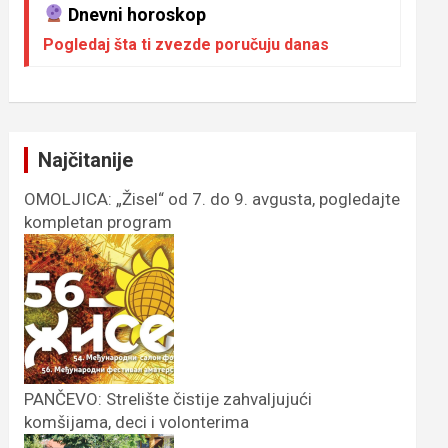
Dnevni horoskop
Pogledaj šta ti zvezde poručuju danas
Najčitanije
OMOLJICA: „Žisel“ od 7. do 9. avgusta, pogledajte
kompletan program
PANČEVO: Strelište čistije zahvaljujući
komšijama, deci i volonterima