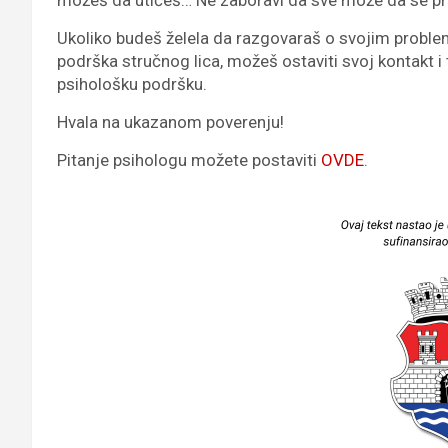
Ukoliko budeš želela da razgovaraš o svojim problemi
podrška stručnog lica, možeš ostaviti svoj kontakt i
psihološku podršku.
Hvala na ukazanom poverenju!
Pitanje psihologu možete postaviti
OVDE
.