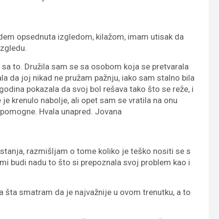
em opsednuta izgledom, kilažom, imam utisak da
zgledu.
sa to. Družila sam se sa osobom koja se pretvarala
la da joj nikad ne pružam pažnju, iako sam stalno bila
 godina pokazala da svoj bol rešava tako što se reže, i
 je krenulo nabolje, ali opet sam se vratila na onu
o pomogne. Hvala unapred. Jovana
tanja, razmišljam o tome koliko je teško nositi se s
e mi budi nadu to što si prepoznala svoj problem kao i
 šta smatram da je najvažnije u ovom trenutku, a to