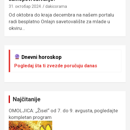
31. октобар 2024.
dakicorama
Od oktobra do kraja decembra na našem portalu
radi besplatno Onlajn savetovalište za mlade u
okviru…
Dnevni horoskop
Pogledaj šta ti zvezde poručuju danas
Najčitanije
OMOLJICA: „Žisel“ od 7. do 9. avgusta, pogledajte
kompletan program