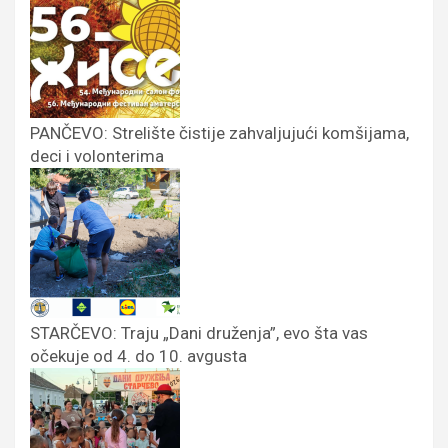
PANČEVO: Strelište čistije zahvaljujući komšijama,
deci i volonterima
STARČEVO: Traju „Dani druženja”, evo šta vas
očekuje od 4. do 10. avgusta