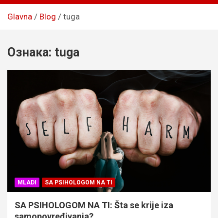
Glavna
Blog
tuga
Ознака:
tuga
MLADI
SA PSIHOLOGOM NA TI
SA PSIHOLOGOM NA TI: Šta se krije iza
samopovređivanja?