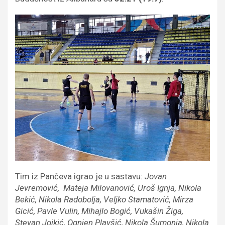
Tim iz Pančeva igrao je u sastavu:
Jovan
Jevremović, Mateja Milovanović, Uroš Ignja, Nikola
Bekić, Nikola Radobolja, Veljko Stamatović, Mirza
Gicić, Pavle Vulin, Mihajlo Bogić, Vukašin Žiga,
Stevan Jojkić, Ognjen Plavšić, Nikola Šumonja, Nikola