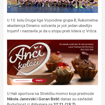
U 10. kolu Druge lige Vojvodine grupa B, Rukometna
akademija Dinamo ostvarila je još jedan ubedljiv
trijumf i nastavila je da u stopu prati lidera iz Vršca.
U Hali sportova na Strelištu momci koje predvode
Nikola Janevski i Goran Belić
danas su savladali
Budućnost iz Alibunara sa
32:21 (19:7)
.