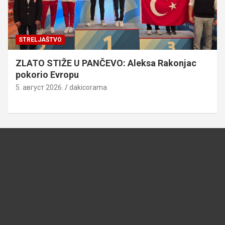
STRELJAŠTVO
ZLATO STIŽE U PANČEVO: Aleksa Rakonjac
pokorio Evropu
5. август 2026.
dakicorama