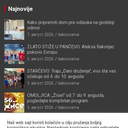
Najnovije
Kako pripremiti dom pre odlaska na godišnji
odmor
7. август 2026.
dakicorama
ZLATO STIŽE U PANČEVO: Aleksa Rakonjac
pokorio Evropu
5. август 2026.
dakicorama
STARČEVO: Traju „Dani druženja”, evo šta vas
očekuje od 4. do 10. avgusta
3. август 2026.
dakicorama
OMOLJICA: „Žisel“ od 7. do 9. avgusta,
pogledajte kompletan program
3. август 2026.
dakicorama
Naš web sajt koristi kolačiće u cilju pružanja boljeg
korisničkog iskustva. Nastavkom korišćenja sajta prihvatate