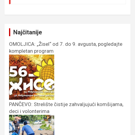
Najčitanije
OMOLJICA: „Žisel“ od 7. do 9. avgusta, pogledajte
kompletan program
PANČEVO: Strelište čistije zahvaljujući komšijama,
deci i volonterima