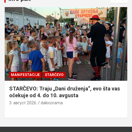
MANIFESTACIJE
STARČEVO
STARČEVO: Traju „Dani druženja”, evo šta vas
očekuje od 4. do 10. avgusta
3. август 2026.
dakicorama