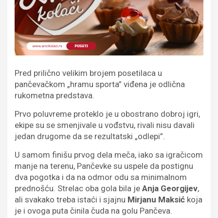
Pred prilično velikim brojem posetilaca u
pančevačkom „hramu sporta” viđena je odlična
rukometna predstava.
Prvo poluvreme proteklo je u obostrano dobroj igri,
ekipe su se smenjivale u vođstvu, rivali nisu davali
jedan drugome da se rezultatski „odlepi”.
U samom finišu prvog dela meča, iako sa igračicom
manje na terenu, Pančevke su uspele da postignu
dva pogotka i da na odmor odu sa minimalnom
prednošću. Strelac oba gola bila je
Anja Georgijev
,
ali svakako treba istaći i sjajnu
Mirjanu Maksić
koja
je i ovoga puta činila čuda na golu Pančeva.