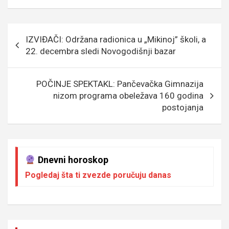
b
er
a
n
s
e
o
g
g
A
Кретање
IZVIĐAČI: Održana radionica u „Mikinoj” školi, a
o
e
er
p
чланка
22. decembra sledi Novogodišnji bazar
k
p
POČINJE SPEKTAKL: Pančevačka Gimnazija
nizom programa obeležava 160 godina
postojanja
Dnevni horoskop
Pogledaj šta ti zvezde poručuju danas