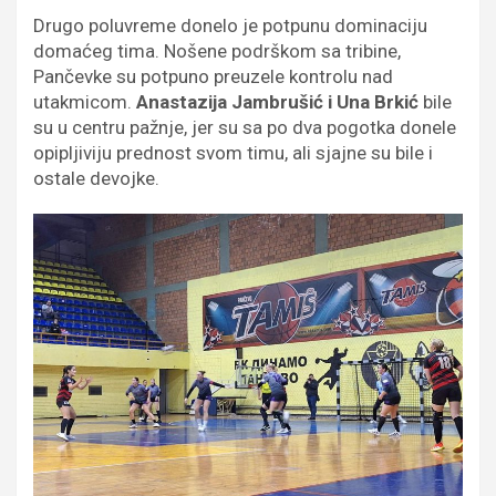
Drugo poluvreme donelo je potpunu dominaciju
domaćeg tima. Nošene podrškom sa tribine,
Pančevke su potpuno preuzele kontrolu nad
utakmicom.
Anastazija Jambrušić i Una Brkić
bile
su u centru pažnje, jer su sa po dva pogotka donele
opipljiviju prednost svom timu, ali sjajne su bile i
ostale devojke.