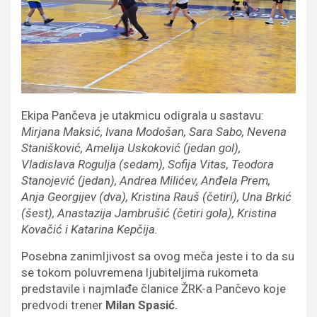
Ekipa Pančeva je utakmicu odigrala u sastavu:
Mirjana Maksić, Ivana Modošan, Sara Sabo, Nevena
Stanišković, Amelija Uskoković (jedan gol),
Vladislava Rogulja (sedam), Sofija Vitas, Teodora
Stanojević (jedan), Andrea Milićev, Anđela Prem,
Anja Georgijev (dva), Kristina Rauš (četiri), Una Brkić
(šest), Anastazija Jambrušić (četiri gola), Kristina
Kovačić i Katarina Kepčija.
Posebna zanimljivost sa ovog meča jeste i to da su
se tokom poluvremena ljubiteljima rukometa
predstavile i najmlađe članice ŽRK-a Pančevo koje
predvodi trener
Milan Spasić.