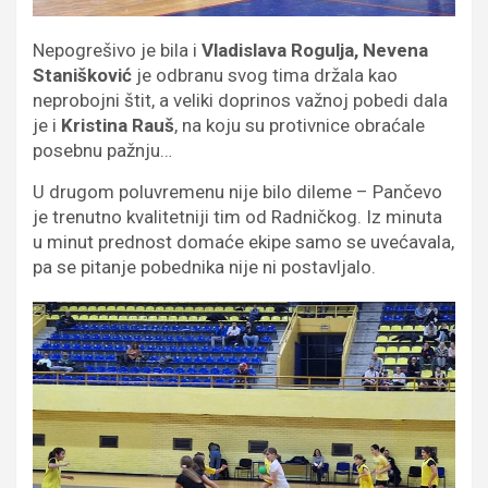
Nepogrešivo je bila i
Vladislava Rogulja, Nevena
Stanišković
je odbranu svog tima držala kao
neprobojni štit, a veliki doprinos važnoj pobedi dala
je i
Kristina Rauš
, na koju su protivnice obraćale
posebnu pažnju…
U drugom poluvremenu nije bilo dileme – Pančevo
je trenutno kvalitetniji tim od Radničkog. Iz minuta
u minut prednost domaće ekipe samo se uvećavala,
pa se pitanje pobednika nije ni postavljalo.