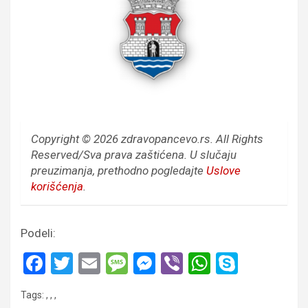
Copyright © 2026 zdravopancevo.rs. All Rights
Reserved/Sva prava zaštićena.
U slučaju
preuzimanja, prethodno pogledajte
Uslove
korišćenja
.
Podeli:
F
T
E
M
M
Vi
W
S
a
wi
m
es
es
b
h
ky
Tags:
,
,
,
ce
tt
ail
s
se
er
at
p