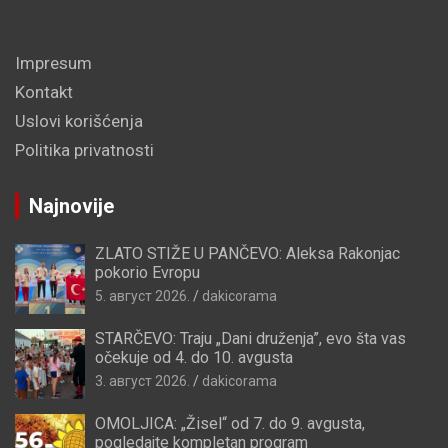
Impresum
Kontakt
Uslovi korišćenja
Politika privatnosti
Najnovije
ZLATO STIŽE U PANČEVO: Aleksa Rakonjac
pokorio Evropu
5. август 2026.
dakicorama
STARČEVO: Traju „Dani druženja”, evo šta vas
očekuje od 4. do 10. avgusta
3. август 2026.
dakicorama
OMOLJICA: „Žisel“ od 7. do 9. avgusta,
pogledajte kompletan program