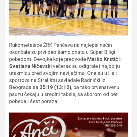
Rukometašice ŽRK Pančeva na najlepši način
okončale su prvi deo šampionata u Super B ligi –
pobedom. Devojke koje predvode
Marko Krstić i
Svetlana Ničevski
večeras su odigrale i najbolju
utakmicu pred svojim navijačima. One su u Hali
sportova na Strelištu savladale Radnički iz
Beograda sa
25:19 (13:12)
, pa tako prvenstvenu
pauzu čekaju u sredini tabele, sa skorom od pet
pobeda i šest poraza.