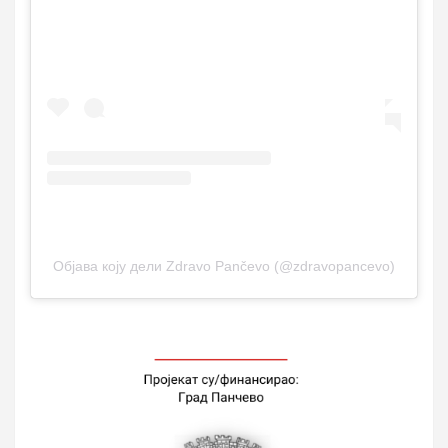
Објава коју дели Zdravo Pančevo (@zdravopancevo)