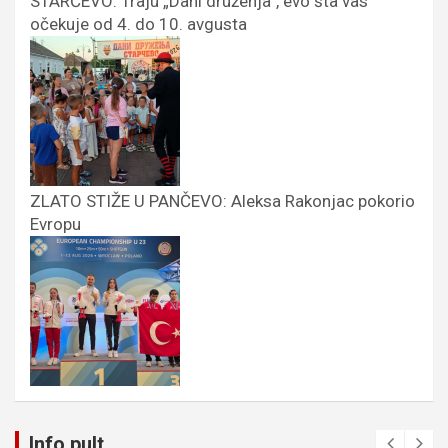
STARČEVO: Traju „Dani druženja”, evo šta vas
očekuje od 4. do 10. avgusta
ZLATO STIŽE U PANČEVO: Aleksa Rakonjac pokorio
Evropu
Info pult