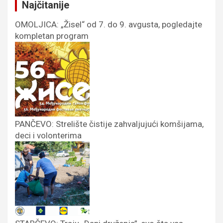
Najčitanije
OMOLJICA: „Žisel“ od 7. do 9. avgusta, pogledajte
kompletan program
PANČEVO: Strelište čistije zahvaljujući komšijama,
deci i volonterima