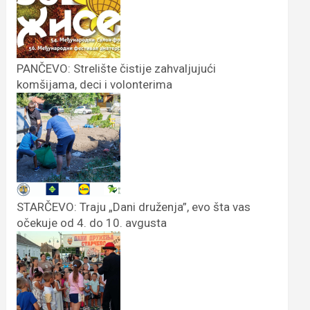
PANČEVO: Strelište čistije zahvaljujući
komšijama, deci i volonterima
STARČEVO: Traju „Dani druženja”, evo šta vas
očekuje od 4. do 10. avgusta