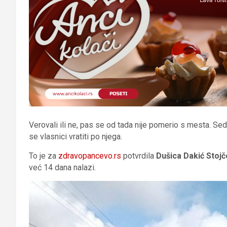
Verovali ili ne, pas se od tada nije pomerio s mesta. Sed
se vlasnici vratiti po njega.
To je za
zdravopancevo.rs
potvrdila
Dušica Dakić Stojč
već 14 dana nalazi.