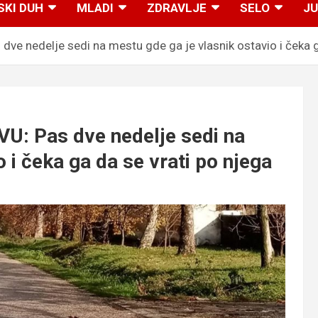
SKI DUH
MLADI
ZDRAVLJE
SELO
JU
nedelje sedi na mestu gde ga je vlasnik ostavio i čeka ga
 Pas dve nedelje sedi na
 i čeka ga da se vrati po njega