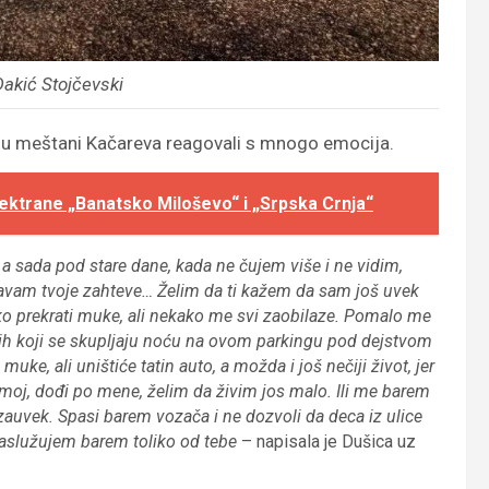
Dakić Stojčevski
u su meštani Kačareva reagovali s mnogo emocija.
lektrane „Banatsko Miloševo“ i „Srpska Crnja“
 a sada pod stare dane, kada ne čujem više i ne vidim,
javam tvoje zahteve… Želim da ti kažem da sam još uvek
ko prekrati muke, ali nekako me svi zaobilaze. Pomalo me
dih koji se skupljaju noću na ovom parkingu pod dejstvom
ke, ali uništiće tatin auto, a možda i još nečiji život, jer
ju moj, dođi po mene, želim da živim jos malo. Ili me barem
zauvek. Spasi barem vozača i ne dozvoli da deca iz ulice
 zaslužujem barem toliko od tebe
– napisala je Dušica uz