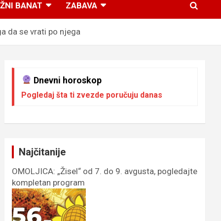
ŽNI BANAT
ZABAVA
 da se vrati po njega
Dnevni horoskop
Pogledaj šta ti zvezde poručuju danas
Najčitanije
OMOLJICA: „Žisel“ od 7. do 9. avgusta, pogledajte
kompletan program