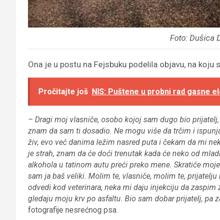
Foto: Dušica 
Ona je u postu na Fejsbuku podelila objavu, na koj
Pročitajte još
NIS: Puštene u probni rad gasne e
– Dragi moj vlasniče, osobo kojoj sam dugo bio prijatelj,
znam da sam ti dosadio. Ne mogu više da trčim i ispun
živ, evo već danima ležim nasred puta i čekam da mi ne
je strah, znam da će doći trenutak kada će neko od mla
alkohola u tatinom autu preći preko mene. Skratiće moje mu
sam ja baš veliki. Molim te, vlasniče, molim te, prijatel
odvedi kod veterinara, neka mi daju injekciju da zaspim 
gledaju moju krv po asfaltu. Bio sam dobar prijatelj, pa
fotografije nesrećnog psa.