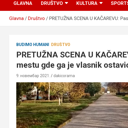
GLAVNA
DRUŠTVO
KULTURA
SPORT
Glavna
Društvo
PRETUŽNA SCENA U KAČAREVU: Pas dve 
BUDIMO HUMANI
DRUŠTVO
PRETUŽNA SCENA U KAČAREVU:
mestu gde ga je vlasnik ostavio
9. новембар 2021.
dakicorama