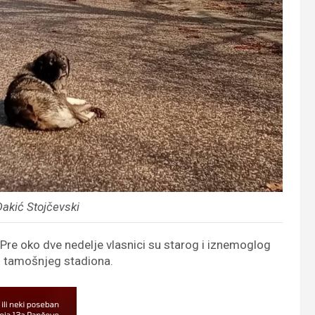
Dakić Stojčevski
Pre oko dve nedelje vlasnici su starog i iznemoglog
 od tamošnjeg stadiona.