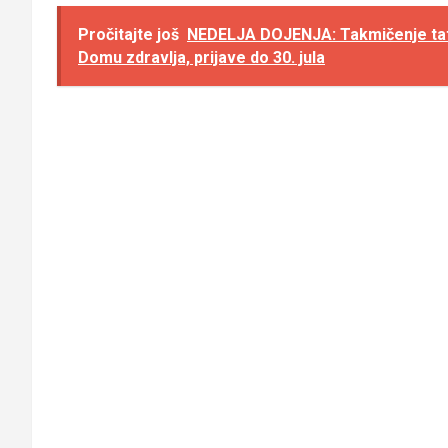
Pročitajte još
NEDELJA DOJENJA: Takmičenje tata 
Domu zdravlja, prijave do 30. jula