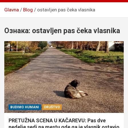
Glavna
Blog
ostavljen pas čeka vlasnika
Ознака:
ostavljen pas čeka vlasnika
BUDIMO HUMANI
DRUŠTVO
PRETUŽNA SCENA U KAČAREVU: Pas dve
nedelje sedi na mestu gde ga je vlasnik ostavio