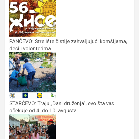
PANČEVO: Strelište čistije zahvaljujući komšijama,
deci i volonterima
STARČEVO: Traju „Dani druženja”, evo šta vas
očekuje od 4. do 10. avgusta