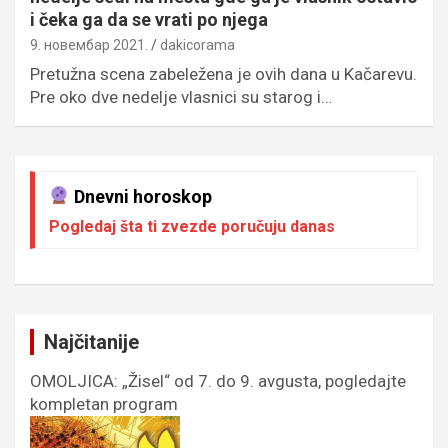
i čeka ga da se vrati po njega
9. новембар 2021.
dakicorama
Pretužna scena zabeležena je ovih dana u Kačarevu.
Pre oko dve nedelje vlasnici su starog i…
Dnevni horoskop
Pogledaj šta ti zvezde poručuju danas
Najčitanije
OMOLJICA: „Žisel“ od 7. do 9. avgusta, pogledajte
kompletan program