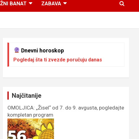
ŽNI BANAT
ZABAVA
Dnevni horoskop
Pogledaj šta ti zvezde poručuju danas
Najčitanije
OMOLJICA: „Žisel“ od 7. do 9. avgusta, pogledajte
kompletan program