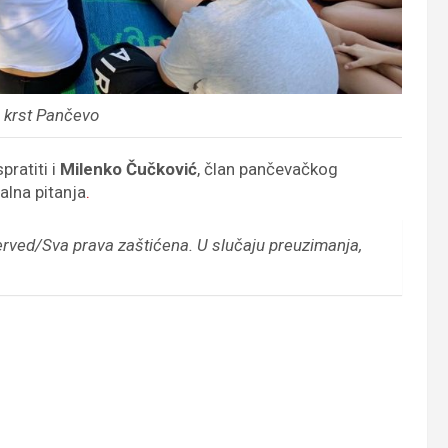
i krst Pančevo
pratiti i
Milenko Čučković
, član pančevačkog
alna pitanja
.
erved/Sva prava zaštićena.
U slučaju preuzimanja,