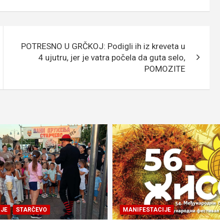
POTRESNO U GRČKOJ: Podigli ih iz kreveta u
4 ujutru, jer je vatra počela da guta selo,
POMOZITE
JE
STARČEVO
MANIFESTACIJE