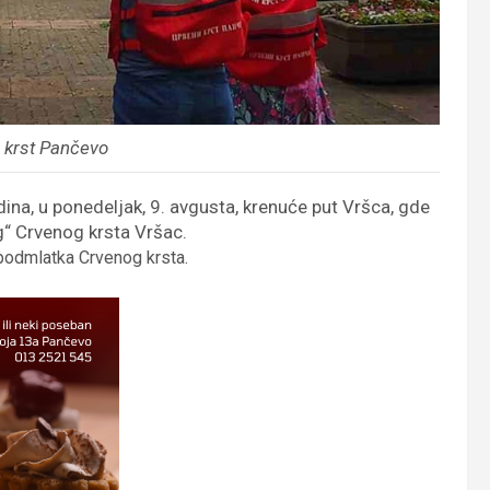
i krst Pančevo
ina, u ponedeljak, 9. avgusta, krenuće put Vršca, gde
g“ Crvenog krsta Vršac.
 podmlatka Crvenog krsta.