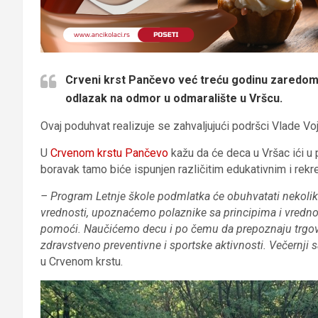
Crveni krst Pančevo već treću godinu zaredom
odlazak na odmor u odmaralište u Vršcu.
Ovaj poduhvat realizuje se zahvaljujući podršci Vlade Vo
U
Crvenom krstu Pančevo
kažu da će deca u Vršac ići u p
boravak tamo biće ispunjen različitim edukativnim i rekr
– Program Letnje škole podmlatka će obuhvatati nekol
vrednosti, upoznaćemo polaznike sa principima i vredn
pomoći. Naučićemo decu i po čemu da prepoznaju trgovinu
zdravstveno preventivne i sportske aktivnosti. Večernji s
u Crvenom krstu.