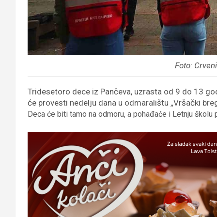
Foto: Crven
Tridesetoro dece iz Pančeva, uzrasta od 9 do 13 god
će provesti nedelju dana u odmaralištu „Vršački bre
Deca će biti tamo na odmoru, a pohađaće i Letnju školu