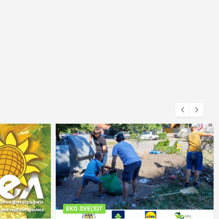
EKO SVE(S)T