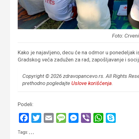
Foto: Crven
Kako je najavljeno, decu će na odmor u ponedeljak is
Gradskog veća zadužen za rad, zapošljavanje i socij
Copyright © 2026 zdravopancevo.rs. All Rights Res
prethodno pogledajte
Uslove korišćenja
.
Podeli:
F
T
E
M
M
Vi
W
S
a
wi
m
es
es
b
h
ky
Tags:
,
,
,
ce
tt
ail
s
se
er
at
p