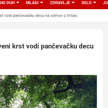
SKI DUH
MLADI
ZDRAVLJE
SELO
JU
t vodi pančevačku decu na odmor u Vršac
i krst vodi pančevačku decu