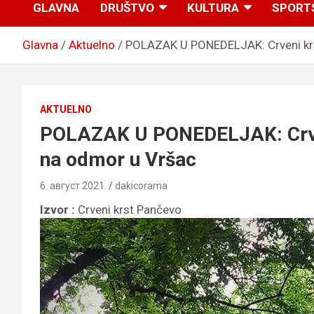
GLAVNA
DRUŠTVO
KULTURA
SPORT
Glavna
Aktuelno
POLAZAK U PONEDELJAK: Crveni krs
AKTUELNO
POLAZAK U PONEDELJAK: Crven
na odmor u Vršac
6. август 2021.
dakicorama
Izvor :
Crveni krst Pančevo