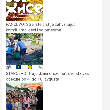
PANČEVO: Strelište čistije zahvaljujući
komšijama, deci i volonterima
STARČEVO: Traju „Dani druženja”, evo šta vas
očekuje od 4. do 10. avgusta