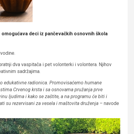
 omogućava deci iz pančevačkih osnovnih škola
jvodine.
ratnji dva vaspitača i pet volonterki i volontera. Njihov
eativnim sadržajima.
iko edukativne radionica. Promovisaćemo humane
ostima Crvenog krsta i sa osnovama pružanja prve
 ljudima i kako se zaštite, a na programu će biti i
ati su rezervisani za vesela i maštovita druženja
– navode