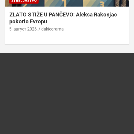
STRELJAŠTVO
ZLATO STIŽE U PANČEVO: Aleksa Rakonjac
pokorio Evropu
5. август 2026.
dakicorama