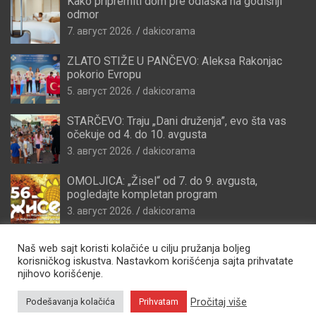
Kako pripremiti dom pre odlaska na godišnji
odmor
7. август 2026.
dakicorama
ZLATO STIŽE U PANČEVO: Aleksa Rakonjac
pokorio Evropu
5. август 2026.
dakicorama
STARČEVO: Traju „Dani druženja”, evo šta vas
očekuje od 4. do 10. avgusta
3. август 2026.
dakicorama
OMOLJICA: „Žisel“ od 7. do 9. avgusta,
pogledajte kompletan program
3. август 2026.
dakicorama
Naš web sajt koristi kolačiće u cilju pružanja boljeg
korisničkog iskustva. Nastavkom korišćenja sajta prihvatate
njihovo korišćenje.
Pročitaj više
Podešavanja kolačića
Prihvatam
Copyright © 2026
Zdravo Pančevo