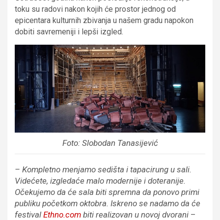
toku su radovi nakon kojih će prostor jednog od
epicentara kulturnih zbivanja u našem gradu napokon
dobiti savremeniji i lepši izgled.
Foto: Slobodan Tanasijević
– Kompletno menjamo sedišta i tapacirung u sali.
Videćete, izgledaće malo modernije i doteranije.
Očekujemo da će sala biti spremna da ponovo primi
publiku početkom oktobra. Iskreno se nadamo da će
festival
Ethno.com
biti realizovan u novoj dvorani
–