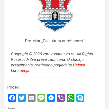
Projekat „Po kulturu autobusom“
Copyright © 2026 zdravopancevo.rs. All Rights
Reserved/Sva prava zaštićena.
U slučaju
preuzimanja, prethodno pogledajte
Uslove
korišćenja
.
Podeli:
F
T
E
M
M
Vi
W
S
a
wi
m
es
es
b
h
ky