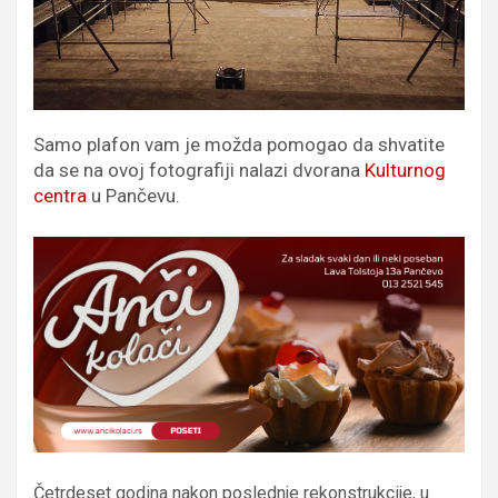
Samo plafon vam je možda pomogao da shvatite
da se na ovoj fotografiji nalazi dvorana
Kulturnog
centra
u Pančevu.
Četrdeset godina nakon poslednje rekonstrukcije, u