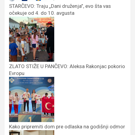
STARČEVO: Traju „Dani druženja”, evo šta vas
očekuje od 4. do 10. avgusta
ZLATO STIŽE U PANČEVO: Aleksa Rakonjac pokorio
Evropu
Kako pripremiti dom pre odlaska na godišnji odmor