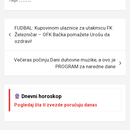
Tags:
,
,
,
,
,
,
,
ce
tt
ail
s
se
er
at
p
b
er
a
n
s
e
o
g
g
A
Кретање
FUDBAL: Kupovinom ulaznice za utakmicu FK
o
e
er
p
чланка
Železničar – OFK Bačka pomažete Urošu da
k
p
ozdravi!
Večeras počinju Dani duhovne muzike, a ovo je
PROGRAM za naredne dane
Dnevni horoskop
Pogledaj šta ti zvezde poručuju danas