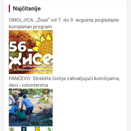
Najčitanije
OMOLJICA: „Žisel“ od 7. do 9. avgusta, pogledajte
kompletan program
PANČEVO: Strelište čistije zahvaljujući komšijama,
deci i volonterima