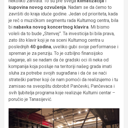
nekoliko zahvata. To su pre svega
klimatizacija
i
kupovina novog ozvučenja
. Nadam se da ćemo to
završiti do kraja iduće godine. Jedan od prioriteta, kada
je reč o muzičkom segmentu rada Kulturnog centra, bila
bi
nabavka novog koncertnog klavira
. Mi bismo
voleli da to bude „Stenvej”. Ta investicija bi bila prava,
zato što klavir koji je na sceni Kulturnog centra u
poslednjih
40 godina
, uveliko gubi svoje performanse i
spreman je za penziju. To je ozbiljno finansijsko
ulaganje, ali se nadam da će gradski oci ili neka od
kompanija koja posluje na teritoriji našeg grada imati
sluha za potrebe svojih sugrađana i da će se naći
strateški partner koji će nam pomoći da realizujemo i tu
zamisao na sveopštu dobrobit Pančevki, Pančevaca i
svih ljubitelja programa koje realizuje Kulturni centar –
poručio je Tanasijević.