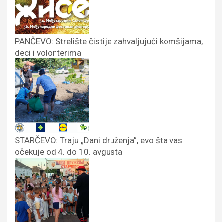
PANČEVO: Strelište čistije zahvaljujući komšijama,
deci i volonterima
STARČEVO: Traju „Dani druženja”, evo šta vas
očekuje od 4. do 10. avgusta