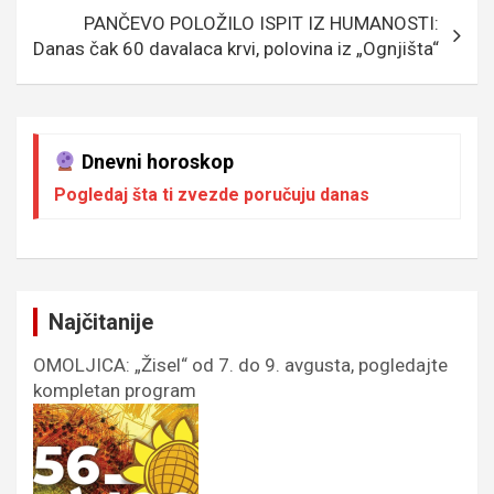
PANČEVO POLOŽILO ISPIT IZ HUMANOSTI:
Danas čak 60 davalaca krvi, polovina iz „Ognjišta“
Dnevni horoskop
Pogledaj šta ti zvezde poručuju danas
Najčitanije
OMOLJICA: „Žisel“ od 7. do 9. avgusta, pogledajte
kompletan program