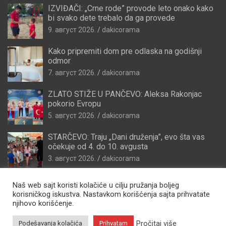
IZVIĐAČI: „Crne rode” provode leto onako kako
bi svako dete trebalo da ga provede
9. август 2026.
dakicorama
Kako pripremiti dom pre odlaska na godišnji
odmor
7. август 2026.
dakicorama
ZLATO STIŽE U PANČEVO: Aleksa Rakonjac
pokorio Evropu
5. август 2026.
dakicorama
STARČEVO: Traju „Dani druženja”, evo šta vas
očekuje od 4. do 10. avgusta
3. август 2026.
dakicorama
Naš web sajt koristi kolačiće u cilju pružanja boljeg
korisničkog iskustva. Nastavkom korišćenja sajta prihvatate
njihovo korišćenje.
Pročitaj više
Podešavanja kolačića
Prihvatam