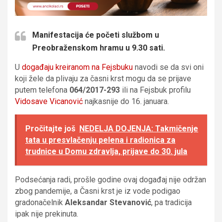
Manifestacija će početi službom u
Preobraženskom hramu u 9.30 sati.
U
događaju kreiranom na Fejsbuku
navodi se da svi oni
koji žele da plivaju za časni krst mogu da se prijave
putem telefona
064/2017-293
ili na Fejsbuk profilu
Vidosave Vicanović
najkasnije do 16. januara.
Pročitajte još
NEDELJA DOJENJA: Takmičenje
tata u presvlačenju pelena i radionica za
trudnice u Domu zdravlja, prijave do 30. jula
Podsećanja radi, prošle godine ovaj događaj nije održan
zbog pandemije, a Časni krst je iz vode podigao
gradonačelnik
Aleksandar Stevanović
, pa tradicija
ipak nije prekinuta.