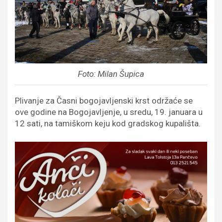
Foto: Milan Šupica
Plivanje za Časni bogojavljenski krst održaće se
ove godine na Bogojavljenje, u sredu, 19. januara u
12 sati, na tamiškom keju kod gradskog kupališta.