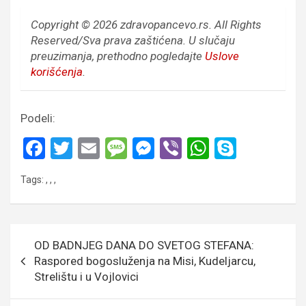
Copyright © 2026 zdravopancevo.rs. All Rights
Reserved/Sva prava zaštićena.
U slučaju
preuzimanja, prethodno pogledajte
Uslove
korišćenja
.
Podeli:
F
T
E
M
M
Vi
W
S
a
wi
m
es
es
b
h
ky
Tags:
,
,
,
ce
tt
ail
s
se
er
at
p
b
er
a
n
s
e
o
g
g
A
Кретање
OD BADNJEG DANA DO SVETOG STEFANA:
o
e
er
p
чланка
Raspored bogosluženja na Misi, Kudeljarcu,
k
p
Strelištu i u Vojlovici