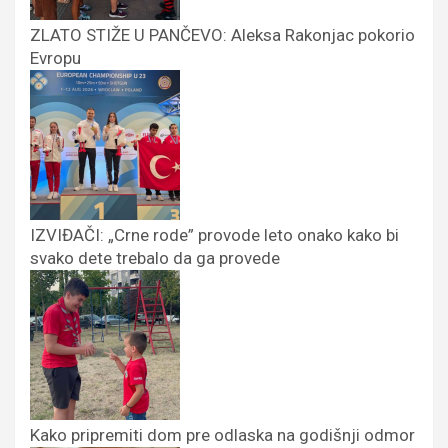
ZLATO STIŽE U PANČEVO: Aleksa Rakonjac pokorio
Evropu
IZVIĐAČI: „Crne rode” provode leto onako kako bi
svako dete trebalo da ga provede
Kako pripremiti dom pre odlaska na godišnji odmor