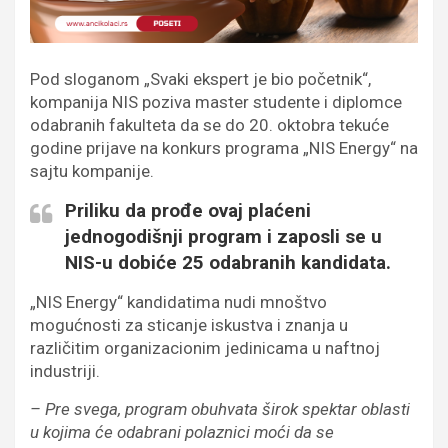
Pod sloganom „Svaki ekspert je bio početnik“,
kompanija NIS poziva master studente i diplomce
odabranih fakulteta da se do 20. oktobra tekuće
godine prijave na konkurs programa „NIS Energy“ na
sajtu kompanije.
Priliku da prođe ovaj plaćeni
jednogodišnji program i zaposli se u
NIS-u dobiće 25 odabranih kandidata.
„NIS Energy“ kandidatima nudi mnoštvo
mogućnosti za sticanje iskustva i znanja u
različitim organizacionim jedinicama u naftnoj
industriji.
– Pre svega, program obuhvata širok spektar oblasti
u kojima će odabrani polaznici moći da se