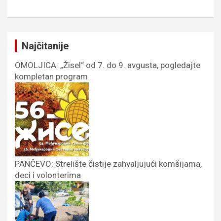
Najčitanije
OMOLJICA: „Žisel“ od 7. do 9. avgusta, pogledajte
kompletan program
PANČEVO: Strelište čistije zahvaljujući komšijama,
deci i volonterima