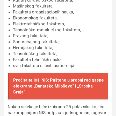
Rudarsko-geološkog fakulteta,
Mašinskog fakulteta,
Fakulteta organizacionih nauka,
Ekonomskog fakulteta,
Elektrotehničkog fakulteta,
Tehnološko-metalurškog fakulteta,
Pravnog fakulteta,
Saobraćajnog fakulteta,
Hemijskog fakulteta,
Tehnološkog fakulteta,
Fakulteta tehničkih nauka
svih fakulteta sličnih usmerenja.
Pročitajte još
NIS: Puštene u probni rad gasne
elektrane „Banatsko Miloševo“ i „Srpska
Crnja“
Nakon selekcije biće izabrano 25 polaznika koji će
sa kompanijom NIS potpisati jednogodišnji ugovor