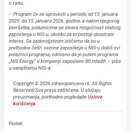
o radu.
– Program će se sprovesti u periodu od 15. januara
2025. do 15. januara 2026. godine, a nakon njegovog
završetka, polaznicima se otvara mogućnost stalnog
zaposlenja u NIS-u, ukoliko za to postoji obostrani
interes. Sa zadovoljstvom ističemo da su u
prethodne četiri sezone zaposlenje u NIS-u dobili svi
polaznici programa, odnosno da je putem programa
„NIS Energy“ u kompaniji zaposleno 80 mladih
– piše
u saopštenju NIS-a.
Copyright © 2026 zdravopancevo.rs. All Rights
Reserved/Sva prava zaštićena.
U slučaju
preuzimanja, prethodno pogledajte
Uslove
korišćenja
.
Podeli: