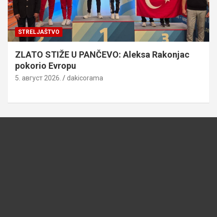
STRELJAŠTVO
ZLATO STIŽE U PANČEVO: Aleksa Rakonjac
pokorio Evropu
5. август 2026.
dakicorama