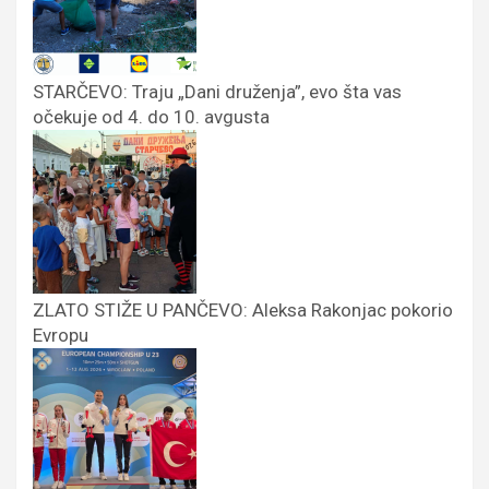
STARČEVO: Traju „Dani druženja”, evo šta vas
očekuje od 4. do 10. avgusta
ZLATO STIŽE U PANČEVO: Aleksa Rakonjac pokorio
Evropu