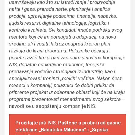
usavršavaju kao što su istraživanje i proizvodnja
nafte i gasa, prerada nafte, planiranje i analiza
prodaje, upravljanje podacima, finansije, nabavka,
ljudski resursi, digitalne tehnologije, logistika i
kontrola kvaliteta. Svi kandidati imaće podršku svog
mentora koji će im pomagati u adaptaciji na novu
sredinu, ali i voditi ih kroz unapred kreiran plan
razvoja do kraja programa. Polaznike očekuju i
posete različitim organizacionim delovima kompanije
NIS, dodatne edukativne radionice, teorijska
predavanja vodećih stručnjaka iz industrije, kao i
specijalizovani treninzi „mekih“ veština. Nakon šest
meseci u kompaniji, polaznici će dobiti priliku da
pripreme projekat iz odabrane oblasti koji će na kraju
programa prezentovati menadžmentu svog sektora
–
navodi se u saopštenju kompanije NIS.
Pročitajte još
NIS: Puštene u probni rad gasne
elektrane „Banatsko Miloševo“ i „Srpska