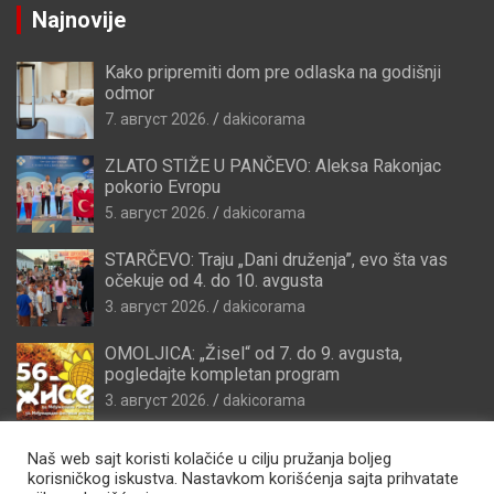
Najnovije
Kako pripremiti dom pre odlaska na godišnji
odmor
7. август 2026.
dakicorama
ZLATO STIŽE U PANČEVO: Aleksa Rakonjac
pokorio Evropu
5. август 2026.
dakicorama
STARČEVO: Traju „Dani druženja”, evo šta vas
očekuje od 4. do 10. avgusta
3. август 2026.
dakicorama
OMOLJICA: „Žisel“ od 7. do 9. avgusta,
pogledajte kompletan program
3. август 2026.
dakicorama
Naš web sajt koristi kolačiće u cilju pružanja boljeg
korisničkog iskustva. Nastavkom korišćenja sajta prihvatate